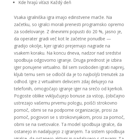
Kde hrajú víťazi Každý deň
Vsaka igralniška igra imajo edinstvene marže. Na
začetku, so igralci morali prenesti programsko opremo
za sodelovanje. Z dnevnimi popusti do 20 %, jasno je,
da operater gradi več kot le začetne ponudbe —
gradijo okolje, kjer igralci prejemajo nagrade na
vsakem koraku. Na koncu dneva, nadzor nad sredstvi
spodbuja odgovorno igranje. Druga prednost je izbira
iger ponujene virtualno. Bil sem svoboden igrati naprej,
kljub temu sem se odločil da je to najboljši trenutek za
odhod. Igre z virtualnim delivcem zdaj delujejo na
telefonih, omogočajo igranje iger na srečo od kjerkoli.
Pogoste oblike vvključujejo bonuse za vstop, {običajno
ustrezajo vašemu prvemu pologu, poišči strokovno
pomoč, obrni se na podporne organizacije, prosi za
pomoč, pogovori se s strokovnjakom, prosi za pomoč,
obrni se na svetovalce. Ta model spodbuja igralce, da
ostanejo in nadaljujejo z igranjem. Ta sistem spodbuja
igralce, da ostanejo aktivni in nadaljujejo s stavami. Ta