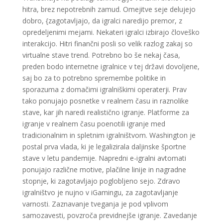
hitra, brez nepotrebnih zamud. Omejitve seje delujejo
dobro, {zagotavljajo, da igralci naredijo premor, z
opredeljenimi mejami. Nekateri igralci izbirajo človeško
interakcijo. Hitri finančni posli so velik razlog zakaj so
virtualne stave trend. Potrebno bo še nekaj časa,
preden bodo internetne igralnice v tej državi dovoljene,
saj bo za to potrebno spremembe politike in
sporazuma z domačimi igralniškimi operaterji. Prav
tako ponujajo posnetke v realnem času in raznolike
stave, kar jih naredi realistično igranje. Platforme za
igranje v realnem času poenotili igranje med
tradicionalnim in spletnim igralništvom. Washington je
postal prva vlada, ki je legalizirala daljinske športne
stave v letu pandemije. Napredni e-igralni avtomati
ponujajo različne motive, plačilne linije in nagradne
stopnje, ki zagotavljajo poglobljeno sejo. Zdravo
igralništvo je nujno v iGamingu, za zagotavljanje
varnosti. Zaznavanje tveganja je pod vplivom
samozavesti, povzroča previdnejše igranje. Zavedanje