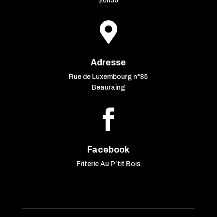
20h30

Adresse
Rue de Luxembourg n°85
Beauraing

Facebook
Friterie Au P’tit Bois