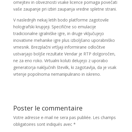
omejitev in obveznosti vsake licence pomaga povečati
vaše zaupanje pri izbiri zaupanja vredne spletne strani.
V naslednjih nekaj letih bodo platforme zagotovile
holografski krupjeji. Specifične so emulacije
tradicionalne igralniške igre, in druge vključujejo
inovativne mehanike igre plus izboljšano uporabniško
vmesnik. Brezplačni vrtljaji informirane odločitve
ustvarjajo boljše rezultate Vendar je RTP dolgoročen,
ne za eno roko. Virtualni koluti delujejo z uporabo
generatorja naključnih številk, ki zagotavlja, da je vsak
vrtenje popolnoma nemanipulirano in iskreno.
Poster le commentaire
Votre adresse e-mail ne sera pas publiée.
Les champs
obligatoires sont indiqués avec
*