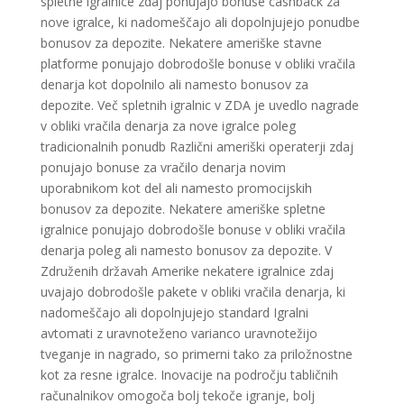
spletne igralnice zdaj ponujajo bonuse cashback za
nove igralce, ki nadomeščajo ali dopolnjujejo ponudbe
bonusov za depozite. Nekatere ameriške stavne
platforme ponujajo dobrodošle bonuse v obliki vračila
denarja kot dopolnilo ali namesto bonusov za
depozite. Več spletnih igralnic v ZDA je uvedlo nagrade
v obliki vračila denarja za nove igralce poleg
tradicionalnih ponudb Različni ameriški operaterji zdaj
ponujajo bonuse za vračilo denarja novim
uporabnikom kot del ali namesto promocijskih
bonusov za depozite. Nekatere ameriške spletne
igralnice ponujajo dobrodošle bonuse v obliki vračila
denarja poleg ali namesto bonusov za depozite. V
Združenih državah Amerike nekatere igralnice zdaj
uvajajo dobrodošle pakete v obliki vračila denarja, ki
nadomeščajo ali dopolnjujejo standard Igralni
avtomati z uravnoteženo varianco uravnotežijo
tveganje in nagrado, so primerni tako za priložnostne
kot za resne igralce. Inovacije na področju tabličnih
računalnikov omogoča bolj tekoče igranje, bolj