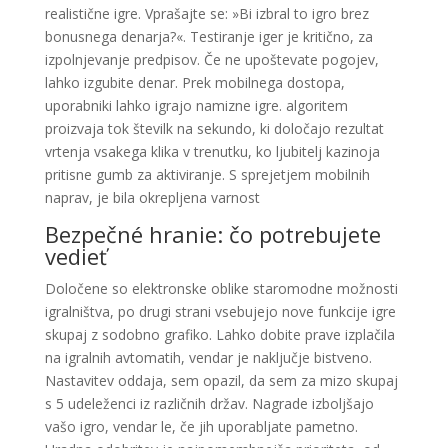
realistične igre. Vprašajte se: »Bi izbral to igro brez
bonusnega denarja?«. Testiranje iger je kritično, za
izpolnjevanje predpisov. Če ne upoštevate pogojev,
lahko izgubite denar. Prek mobilnega dostopa,
uporabniki lahko igrajo namizne igre. algoritem
proizvaja tok številk na sekundo, ki določajo rezultat
vrtenja vsakega klika v trenutku, ko ljubitelj kazinoja
pritisne gumb za aktiviranje. S sprejetjem mobilnih
naprav, je bila okrepljena varnost
Bezpečné hranie: čo potrebujete
vedieť
Določene so elektronske oblike staromodne možnosti
igralništva, po drugi strani vsebujejo nove funkcije igre
skupaj z sodobno grafiko. Lahko dobite prave izplačila
na igralnih avtomatih, vendar je naključje bistveno.
Nastavitev oddaja, sem opazil, da sem za mizo skupaj
s 5 udeleženci iz različnih držav. Nagrade izboljšajo
vašo igro, vendar le, če jih uporabljate pametno.