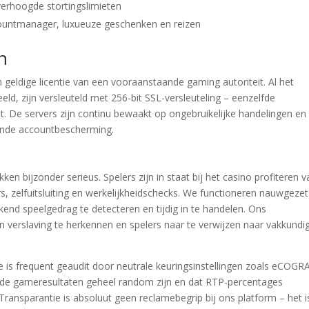
 verhoogde stortingslimieten
ountmanager, luxueuze geschenken en reizen
n
 geldige licentie van een vooraanstaande gaming autoriteit. Al het
ld, zijn versleuteld met 256-bit SSL-versleuteling – eenzelfde
t. De servers zijn continu bewaakt op ongebruikelijke handelingen en
lende accountbescherming.
n bijzonder serieus. Spelers zijn in staat bij het casino profiteren v
rs, zelfuitsluiting en werkelijkheidschecks. We functioneren nauwgezet
d speelgedrag te detecteren en tijdig in te handelen. Ons
 verslaving te herkennen en spelers naar te verwijzen naar vakkundi
e is frequent geaudit door neutrale keuringsinstellingen zoals eCOGR
l de gameresultaten geheel random zijn en dat RTP-percentages
nsparantie is absoluut geen reclamebegrip bij ons platform – het i