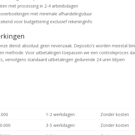
ten met processing in 2-4 arbeidsdagen
e overboekingen met minimale afhandelingsduur
tekend voor budgettering exclusief rekeninginfo
erkingen
 onze dienst absoluut geen nevenzaak. Deposito’s worden meestal bi
n methode. Voor uitbetalingen toepassen we een controleproces da
ts, vervolgens standaard uitbetalingen gedurende 24 uren blijven
.000
1-2 werkdagen
Zonder kosten
0.000
3-5 werkdagen
Zonder kosten