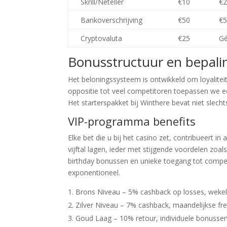
Skrill/Neteller
€10
€2
Bankoverschrijving
€50
€5
Cryptovaluta
€25
Gé
Bonusstructuur en bepali
Het beloningssysteem is ontwikkeld om loyaliteit
oppositie tot veel competitoren toepassen we eer
Het starterspakket bij Winthere bevat niet slech
VIP-programma benefits
Elke bet die u bij het casino zet, contribueert i
vijftal lagen, ieder met stijgende voordelen zoa
birthday bonussen en unieke toegang tot competi
exponentioneel.
Brons Niveau – 5% cashback op losses, wekel
Zilver Niveau – 7% cashback, maandelijkse f
Goud Laag – 10% retour, individuele bonussen,