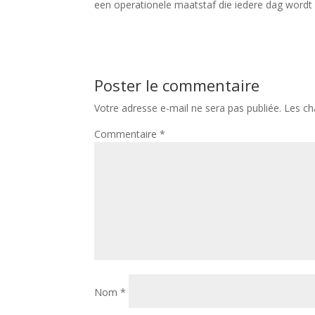
een operationele maatstaf die iedere dag wordt
Poster le commentaire
Votre adresse e-mail ne sera pas publiée.
Les ch
Commentaire
*
Nom
*