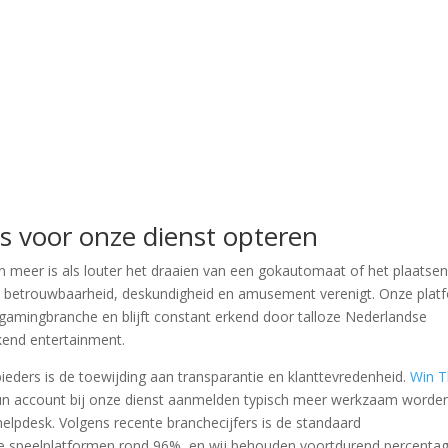
 voor onze dienst opteren
 meer is als louter het draaien van een gokautomaat of het plaatse
ie betrouwbaarheid, deskundigheid en amusement verenigt. Onze plat
 gamingbranche en blijft constant erkend door talloze Nederlandse
ekend entertainment.
eders is de toewijding aan transparantie en klanttevredenheid.
Win T
un account bij onze dienst aanmelden typisch meer werkzaam worde
elpdesk. Volgens recente branchecijfers is de standaard
ine speelplatformen rond 96%, en wij behouden voortdurend percenta