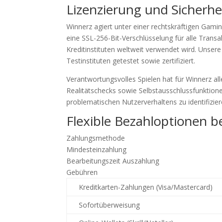
Lizenzierung und Sicherhe
Winnerz agiert unter einer rechtskräftigen Gami
eine SSL-256-Bit-Verschlüsselung für alle Tran
Kreditinstituten weltweit verwendet wird. Un
Testinstituten getestet sowie zertifiziert.
Verantwortungsvolles Spielen hat für Winnerz al
Realitätschecks sowie Selbstausschlussfunktione
problematischen Nutzerverhaltens zu identifizi
Flexible Bezahloptionen b
Zahlungsmethode
Mindesteinzahlung
Bearbeitungszeit Auszahlung
Gebühren
Kreditkarten-Zahlungen (Visa/Mastercard)
Sofortüberweisung