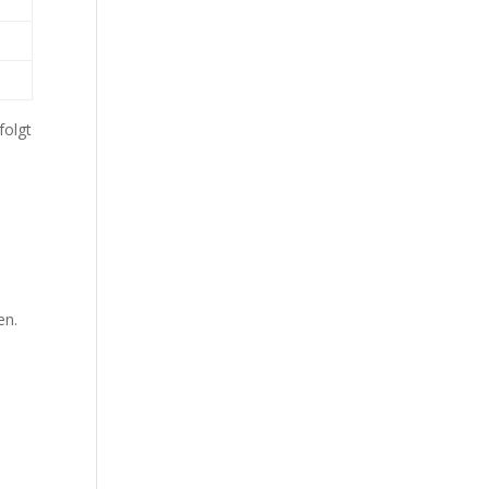
folgt
en.