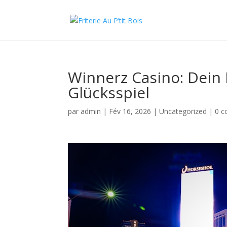
Winnerz Casino: Dein 
Glücksspiel
par
admin
|
Fév 16, 2026
|
Uncategorized
|
0 c