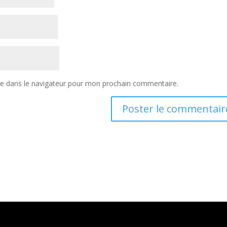
te dans le navigateur pour mon prochain commentaire.