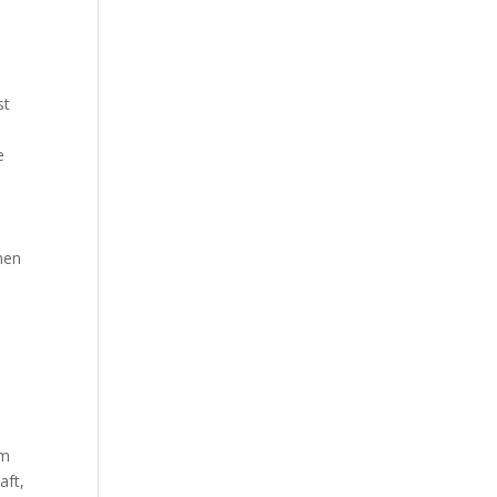
st
e
nen
im
aft,