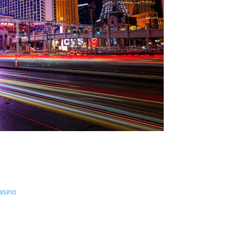
asino