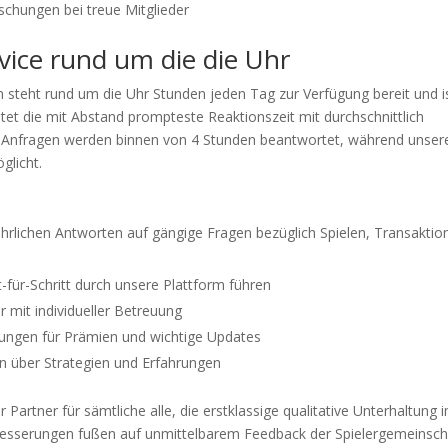
schungen bei treue Mitglieder
vice rund um die die Uhr
steht rund um die Uhr Stunden jeden Tag zur Verfügung bereit und i
etet die mit Abstand prompteste Reaktionszeit mit durchschnittlich
he Anfragen werden binnen von 4 Stunden beantwortet, während unser
glicht.
ührlichen Antworten auf gängige Fragen bezüglich Spielen, Transaktio
t-für-Schritt durch unsere Plattform führen
 mit individueller Betreuung
ilungen für Prämien und wichtige Updates
n über Strategien und Erfahrungen
 Partner für sämtliche alle, die erstklassige qualitative Unterhaltung 
rbesserungen fußen auf unmittelbarem Feedback der Spielergemeinsch