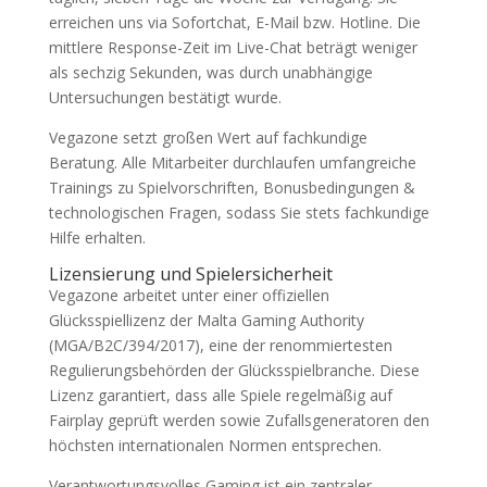
erreichen uns via Sofortchat, E-Mail bzw. Hotline. Die
mittlere Response-Zeit im Live-Chat beträgt weniger
als sechzig Sekunden, was durch unabhängige
Untersuchungen bestätigt wurde.
Vegazone setzt großen Wert auf fachkundige
Beratung. Alle Mitarbeiter durchlaufen umfangreiche
Trainings zu Spielvorschriften, Bonusbedingungen &
technologischen Fragen, sodass Sie stets fachkundige
Hilfe erhalten.
Lizensierung und Spielersicherheit
Vegazone arbeitet unter einer offiziellen
Glücksspiellizenz der Malta Gaming Authority
(MGA/B2C/394/2017), eine der renommiertesten
Regulierungsbehörden der Glücksspielbranche. Diese
Lizenz garantiert, dass alle Spiele regelmäßig auf
Fairplay geprüft werden sowie Zufallsgeneratoren den
höchsten internationalen Normen entsprechen.
Verantwortungsvolles Gaming ist ein zentraler