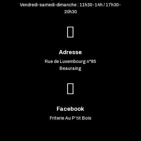
Vendredi-samedi-dimanche : 11h30-14h / 17h30-
20h30

Adresse
Rue de Luxembourg n°85
Beauraing

Facebook
Friterie Au P’tit Bois