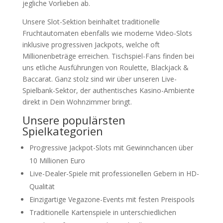
jegliche Vorlieben ab.
Unsere Slot-Sektion beinhaltet traditionelle
Fruchtautomaten ebenfalls wie moderne Video-Slots
inklusive progressiven Jackpots, welche oft
Millionenbeträge erreichen. Tischspiel-Fans finden bei
uns etliche Ausführungen von Roulette, Blackjack &
Baccarat. Ganz stolz sind wir über unseren Live-
Spielbank-Sektor, der authentisches Kasino-Ambiente
direkt in Dein Wohnzimmer bringt.
Unsere populärsten
Spielkategorien
Progressive Jackpot-Slots mit Gewinnchancen über
10 Millionen Euro
Live-Dealer-Spiele mit professionellen Gebern in HD-
Qualität
Einzigartige Vegazone-Events mit festen Preispools
Traditionelle Kartenspiele in unterschiedlichen