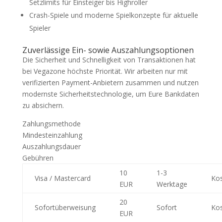
Setzlimits für Einsteiger bis Highroller
Crash-Spiele und moderne Spielkonzepte für aktuelle
Spieler
Zuverlässige Ein- sowie Auszahlungsoptionen
Die Sicherheit und Schnelligkeit von Transaktionen hat
bei Vegazone höchste Priorität. Wir arbeiten nur mit
verifizierten Payment-Anbietern zusammen und nutzen
modernste Sicherheitstechnologie, um Eure Bankdaten
zu absichern.
Zahlungsmethode
Mindesteinzahlung
Auszahlungsdauer
Gebühren
10
1-3
Visa / Mastercard
Kos
EUR
Werktage
20
Sofortüberweisung
Sofort
Kos
EUR