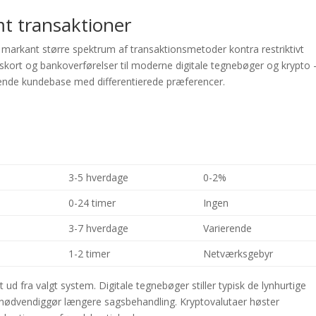
t transaktioner
t markant større spektrum af transaktionsmetoder kontra restriktivt
ingskort og bankoverførelser til moderne digitale tegnebøger og krypto 
de kundebase med differentierede præferencer.
3-5 hverdage
0-2%
0-24 timer
Ingen
3-7 hverdage
Varierende
1-2 timer
Netværksgebyr
ud fra valgt system. Digitale tegnebøger stiller typisk de lynhurtige
r nødvendiggør længere sagsbehandling. Kryptovalutaer høster