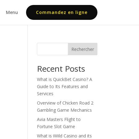
Menu
Commandez en ligne
Rechercher
Recent Posts
What is QuickBet Casino? A
Guide to Its Features and
Services
Overview of Chicken Road 2
Gambling Game Mechanics
Avia Masters Flight to
Fortune Slot Game
What is iWild Casino and its