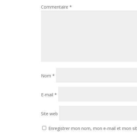
Commentaire
*
Nom
*
E-mail
*
Site web
Enregistrer mon nom, mon e-mail et mon si