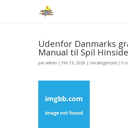
Udenfor Danmarks græ
Manual til Spil Hinsi
par
admin
|
Fév 13, 2026
|
Uncategorized
|
0 c