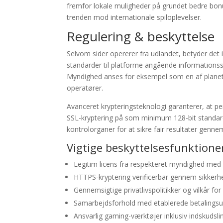
fremfor lokale muligheder på grundet bedre bonus
trenden mod internationale spiloplevelser.
Regulering & beskyttelse
Selvom sider opererer fra udlandet, betyder det 
standarder til platforme angående informationss
Myndighed anses for eksempel som en af planete
operatører.
Avanceret krypteringsteknologi garanterer, at
SSL-kryptering på som minimum 128-bit standard
kontrolorganer for at sikre fair resultater gen
Vigtige beskyttelsesfunktione
Legitim licens fra respekteret myndighed med 
HTTPS-kryptering verificerbar gennem sikkerh
Gennemsigtige privatlivspolitikker og vilkår 
Samarbejdsforhold med etablerede betalings
Ansvarlig gaming-værktøjer inklusiv indskudsl