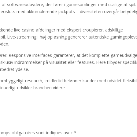
f softwareudbydere, der fører i gamesamlinger med utallige af spil.
 videoslots med akkumulerende jackpots – diversiteten overgår betydeli
ende live casino afdelinger med ekspert croupierer, adskillige
pil. Live-streaming i høj opløsning genererer autentiske gamingoplev
loden.
tører. Responsive interfaces garanterer, at det komplette gameudvalge
klusiv indrømmelser på visualitet eller features. Flere tilbyder specifi
rbedret ydelse.
hyggeligt research, imidlertid belønner kunder med udvidet fleksibil
uerligt udvikler branchen videre.
amps obligatoires sont indiqués avec
*