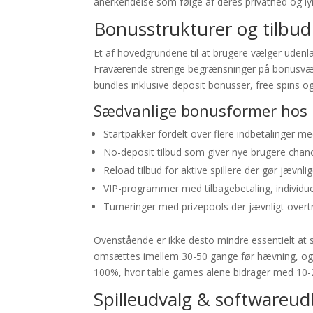
anerkendelse som følge af deres privathed og ly
Bonusstrukturer og tilbud
Et af hovedgrundene til at brugere vælger udenl
Fraværende strenge begrænsninger på bonusvær
bundles inklusive deposit bonusser, free spins o
Sædvanlige bonusformer hos 
Startpakker fordelt over flere indbetalinger m
No-deposit tilbud som giver nye brugere chanc
Reload tilbud for aktive spillere der gør jævnli
VIP-programmer med tilbagebetaling, individue
Turneringer med prizepools der jævnligt over
Ovenstående er ikke desto mindre essentielt a
omsættes imellem 30-50 gange før hævning, og nog
100%, hvor table games alene bidrager med 10
Spilleudvalg & softwareu