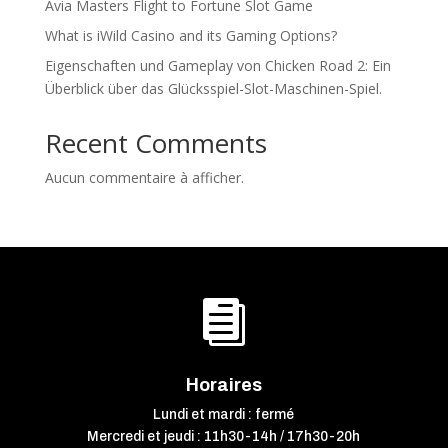
Avia Masters Flight to Fortune Slot Game
What is iWild Casino and its Gaming Options?
Eigenschaften und Gameplay von Chicken Road 2: Ein
Überblick über das Glücksspiel-Slot-Maschinen-Spiel.
Recent Comments
Aucun commentaire à afficher.

Horaires
Lundi et mardi : fermé
Mercredi et jeudi : 11h30-14h / 17h30-20h