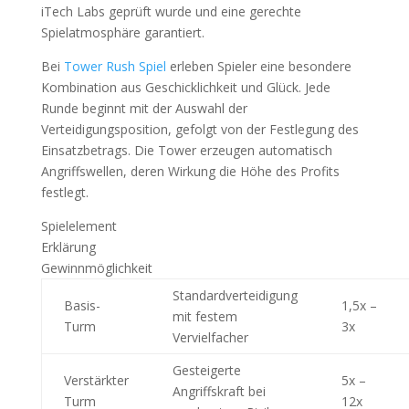
iTech Labs geprüft wurde und eine gerechte
Spielatmosphäre garantiert.
Bei
Tower Rush Spiel
erleben Spieler eine besondere
Kombination aus Geschicklichkeit und Glück. Jede
Runde beginnt mit der Auswahl der
Verteidigungsposition, gefolgt von der Festlegung des
Einsatzbetrags. Die Tower erzeugen automatisch
Angriffswellen, deren Wirkung die Höhe des Profits
festlegt.
Spielelement
Erklärung
Gewinnmöglichkeit
Standardverteidigung
Basis-
1,5x –
mit festem
Turm
3x
Vervielfacher
Gesteigerte
Verstärkter
5x –
Angriffskraft bei
Turm
12x