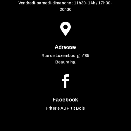
Vendredi-samedi-dimanche : 11h30-14h / 17h30-
20h30

Adresse
Rue de Luxembourg n°85
Beauraing

Facebook
Friterie Au P’tit Bois