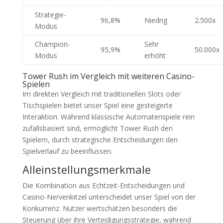
Strategie-
96,8%
Niedrig
2.500x
Modus
Champion-
Sehr
95,9%
50.000x
Modus
erhöht
Tower Rush im Vergleich mit weiteren Casino-
Spielen
Im direkten Vergleich mit traditionellen Slots oder
Tischspielen bietet unser Spiel eine gesteigerte
Interaktion. Während klassische Automatenspiele rein
zufallsbasiert sind, ermöglicht Tower Rush den
Spielern, durch strategische Entscheidungen den
Spielverlauf zu beeinflussen.
Alleinstellungsmerkmale
Die Kombination aus Echtzeit-Entscheidungen und
Casino-Nervenkitzel unterscheidet unser Spiel von der
Konkurrenz. Nutzer wertschätzen besonders die
Steuerung über ihre Verteidigungsstrategie, während