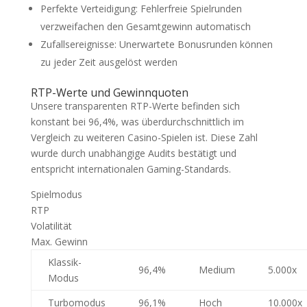
Perfekte Verteidigung: Fehlerfreie Spielrunden
verzweifachen den Gesamtgewinn automatisch
Zufallsereignisse: Unerwartete Bonusrunden können
zu jeder Zeit ausgelöst werden
RTP-Werte und Gewinnquoten
Unsere transparenten RTP-Werte befinden sich
konstant bei 96,4%, was überdurchschnittlich im
Vergleich zu weiteren Casino-Spielen ist. Diese Zahl
wurde durch unabhängige Audits bestätigt und
entspricht internationalen Gaming-Standards.
Spielmodus
RTP
Volatilität
Max. Gewinn
Klassik-
96,4%
Medium
5.000x
Modus
Turbomodus
96,1%
Hoch
10.000x