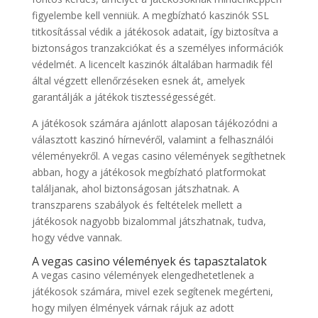
figyelembe kell venniük. A megbízható kaszinók SSL
titkosítással védik a játékosok adatait, így biztosítva a
biztonságos tranzakciókat és a személyes információk
védelmét. A licencelt kaszinók általában harmadik fél
által végzett ellenőrzéseken esnek át, amelyek
garantálják a játékok tisztességességét.
A játékosok számára ajánlott alaposan tájékozódni a
választott kaszinó hírnevéről, valamint a felhasználói
véleményekről. A vegas casino vélemények segíthetnek
abban, hogy a játékosok megbízható platformokat
találjanak, ahol biztonságosan játszhatnak. A
transzparens szabályok és feltételek mellett a
játékosok nagyobb bizalommal játszhatnak, tudva,
hogy védve vannak.
A vegas casino vélemények és tapasztalatok
A vegas casino vélemények elengedhetetlenek a
játékosok számára, mivel ezek segítenek megérteni,
hogy milyen élmények várnak rájuk az adott