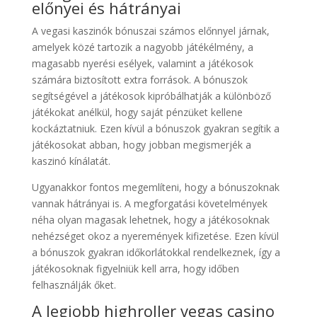
előnyei és hátrányai
A vegasi kaszinók bónuszai számos előnnyel járnak,
amelyek közé tartozik a nagyobb játékélmény, a
magasabb nyerési esélyek, valamint a játékosok
számára biztosított extra források. A bónuszok
segítségével a játékosok kipróbálhatják a különböző
játékokat anélkül, hogy saját pénzüket kellene
kockáztatniuk. Ezen kívül a bónuszok gyakran segítik a
játékosokat abban, hogy jobban megismerjék a
kaszinó kínálatát.
Ugyanakkor fontos megemlíteni, hogy a bónuszoknak
vannak hátrányai is. A megforgatási követelmények
néha olyan magasak lehetnek, hogy a játékosoknak
nehézséget okoz a nyeremények kifizetése. Ezen kívül
a bónuszok gyakran időkorlátokkal rendelkeznek, így a
játékosoknak figyelniük kell arra, hogy időben
felhasználják őket.
A legjobb highroller vegas casino