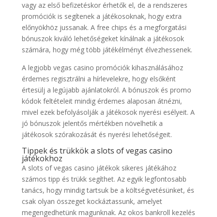
vagy az első befizetéskor érhetők el, de a rendszeres
promóciók is segítenek a játékosoknak, hogy extra
előnyökhöz jussanak. A free chips és a megforgatási
bónuszok kiváló lehetőségeket kínálnak a játékosok
számára, hogy még több játékélményt élvezhessenek.
A legjobb vegas casino promóciók kihasználásához
érdemes regisztrálni a hírlevelekre, hogy elsőként
értesülj a legújabb ajánlatokról. A bónuszok és promo
kódok feltételeit mindig érdemes alaposan átnézni,
mivel ezek befolyásolják a játékosok nyerési esélyeit. A
jó bónuszok jelentős mértékben növelhetik a
játékosok szórakozását és nyerési lehetőségeit.
Tippek és trükkök a slots of vegas casino
játékokhoz
A slots of vegas casino játékok sikeres játékához
számos tipp és trükk segíthet. Az egyik legfontosabb
tanács, hogy mindig tartsuk be a költségvetésünket, és
csak olyan összeget kockáztassunk, amelyet
megengedhetünk magunknak. Az okos bankroll kezelés