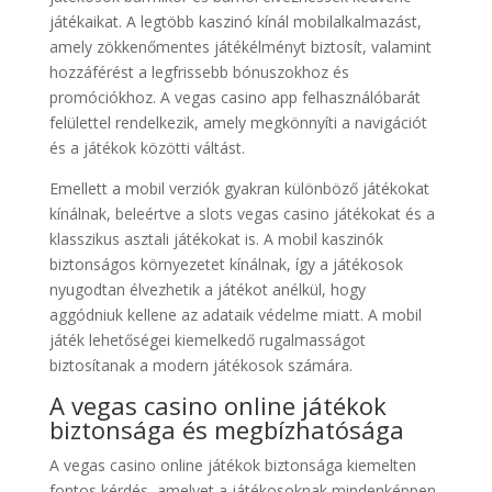
játékaikat. A legtöbb kaszinó kínál mobilalkalmazást,
amely zökkenőmentes játékélményt biztosít, valamint
hozzáférést a legfrissebb bónuszokhoz és
promóciókhoz. A vegas casino app felhasználóbarát
felülettel rendelkezik, amely megkönnyíti a navigációt
és a játékok közötti váltást.
Emellett a mobil verziók gyakran különböző játékokat
kínálnak, beleértve a slots vegas casino játékokat és a
klasszikus asztali játékokat is. A mobil kaszinók
biztonságos környezetet kínálnak, így a játékosok
nyugodtan élvezhetik a játékot anélkül, hogy
aggódniuk kellene az adataik védelme miatt. A mobil
játék lehetőségei kiemelkedő rugalmasságot
biztosítanak a modern játékosok számára.
A vegas casino online játékok
biztonsága és megbízhatósága
A vegas casino online játékok biztonsága kiemelten
fontos kérdés, amelyet a játékosoknak mindenképpen