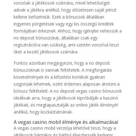
vonzóak a játékosok számára, mivel lehetőséget
adnak a játékra anélkül, hogy előzetesen saját pénzt
kellene befizetniük. Ezek a bónuszok általában
ingyenes pörgetések vagy egy kis összegű kreditek
formájában érkeznek. Ahhoz, hogy igénybe vehessük a
no deposit bónuszokat, általában csak egy
regisztrációra van szükség, ami szintén vonzóvá teszi
őket a kezdő játékosok számára.
Fontos azonban megjegyezni, hogy a no deposit
bónuszoknak is vannak feltételeik. A megforgatási
követelmények és a kifizetési korlátok gyakran
szigorúak lehetnek, ezért érdemes alaposan átnézni a
bónusz feltételeit. A no deposit vegas casino bónuszok
ideálisak arra, hogy a játékosok kipróbálják a kaszinó
játékait, és megtapasztalják az online játék élményét
anélkül, hogy kockáztatnának.
A vegas casino mobil élménye és alkalmazásai
A vegas casino mobil verziója lehetővé teszi, hogy a
játékosok bármikor és bárhol élvezhessék kedvenc