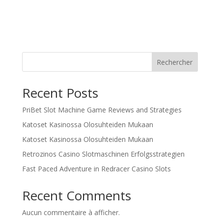
Rechercher
Recent Posts
PriBet Slot Machine Game Reviews and Strategies
Katoset Kasinossa Olosuhteiden Mukaan
Katoset Kasinossa Olosuhteiden Mukaan
Retrozinos Casino Slotmaschinen Erfolgsstrategien
Fast Paced Adventure in Redracer Casino Slots
Recent Comments
Aucun commentaire à afficher.