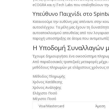
eCOGRA και η iTech Labs που επαληθεύουν την
Υπεύθυνο Παιχνίδι στο Spinb
Κατανοούμε την ευθύνη μας απέναντι στην κοι
αυτοελέγχου. Τα μέλη μας έχουν τη δυνατότητα
αυτοαποκλεισμού απευθείας από τον λογαριασ
παροχή υποστήριξης σε άτομα που αντιμετωπίζ
Η Υποδομή Συναλλαγών 
Έχουμε δημιουργήσει ένα οικοσύστημα πληρωμώ
Από παραδοσιακές τραπεζικές μεταφορές μέχρι c
μεθόδους πληρωμών με ελάχιστους χρόνους επ
Μέθοδος Πληρωμής
Χρόνος Κατάθεσης
Χρόνος Ανάληψης
Ελάχιστο Ποσό
Μέγιστο Ποσό
Visa/Mastercard
Άμεση