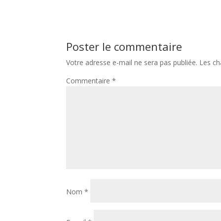
Poster le commentaire
Votre adresse e-mail ne sera pas publiée.
Les ch
Commentaire
*
Nom
*