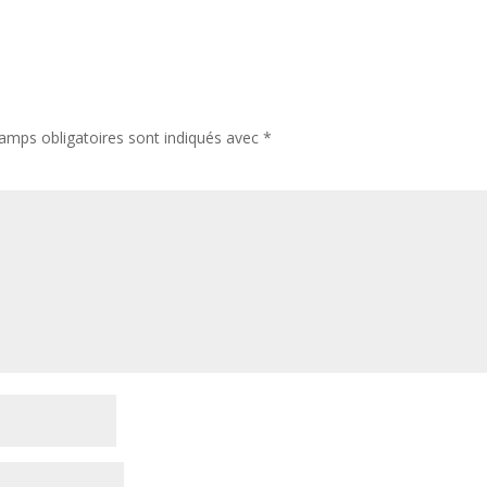
amps obligatoires sont indiqués avec
*