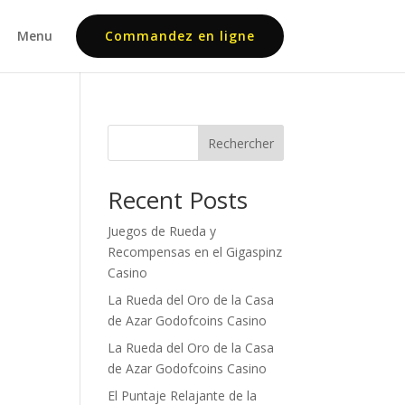
Menu
Commandez en ligne
Rechercher
Recent Posts
Juegos de Rueda y
Recompensas en el Gigaspinz
Casino
La Rueda del Oro de la Casa
de Azar Godofcoins Casino
La Rueda del Oro de la Casa
de Azar Godofcoins Casino
El Puntaje Relajante de la