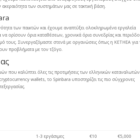
 ακεραιότητα των συστημάτων μας σε τακτική βάση.
ara
νότητα των παικτών και έχουμε αναπτύξει ολοκληρωμένα εργαλεία
 να ορίσουν όρια καταθέσεων, χρονικά όρια συνεδρίας και περιόδ
μό τους. Συνεργαζόμαστε στενά με οργανώσεις όπως η KETHEA για 
ουν προβλήματα με τον τζόγο.
μας
ν που καλύπτει όλες τις προτιμήσεις των ελληνικών καταναλωτών
ryptocurrency wallets, το Spinbara υποστηρίζει τις πιο σύγχρονες
εξεργασίας.
1-3 εργάσιμες
€10
€5,000