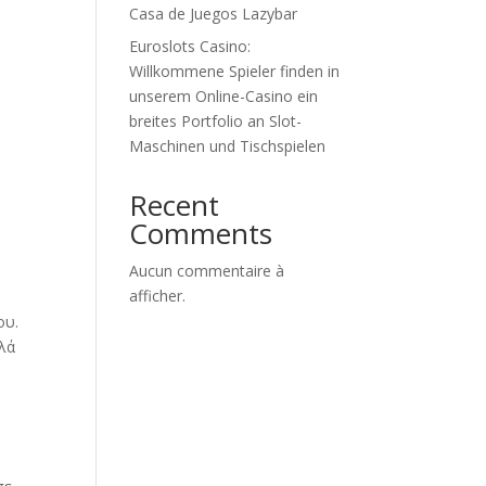
Casa de Juegos Lazybar
Euroslots Casino:
Willkommene Spieler finden in
unserem Online-Casino ein
breites Portfolio an Slot-
Maschinen und Tischspielen
Recent
Comments
Aucun commentaire à
afficher.
ου.
λά