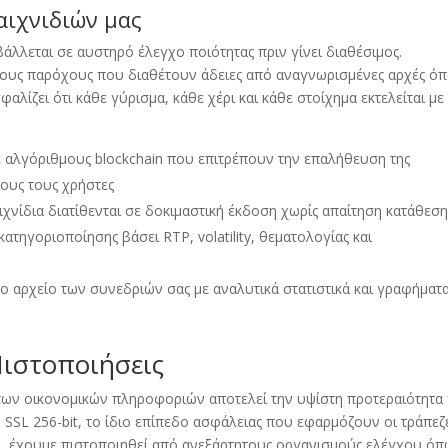
αιχνιδιών μας
άλλεται σε αυστηρό έλεγχο ποιότητας πριν γίνει διαθέσιμος.
νους παρόχους που διαθέτουν άδειες από αναγνωρισμένες αρχές όπ
λίζει ότι κάθε γύρισμα, κάθε χέρι και κάθε στοίχημα εκτελείται με
λγόριθμους blockchain που επιτρέπουν την επαλήθευση της
ιους τους χρήστες
αιχνίδια διατίθενται σε δοκιμαστική έκδοση χωρίς απαίτηση κατάθεση
τηγοριοποίησης βάσει RTP, volatility, θεματολογίας και
 αρχείο των συνεδριών σας με αναλυτικά στατιστικά και γραφήματ
Πιστοποιήσεις
ων οικονομικών πληροφοριών αποτελεί την υψίστη προτεραιότητα 
SSL 256-bit, το ίδιο επίπεδο ασφάλειας που εφαρμόζουν οι τράπεζ
ον, έχουμε πιστοποιηθεί από ανεξάρτητους οργανισμούς ελέγχου όπ