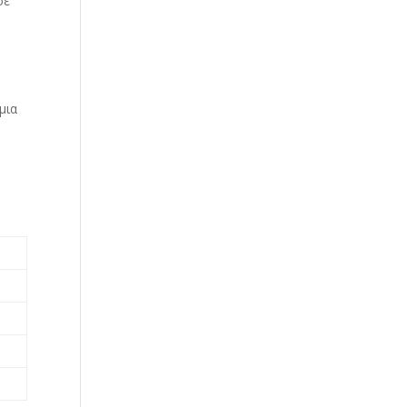
σε
μια