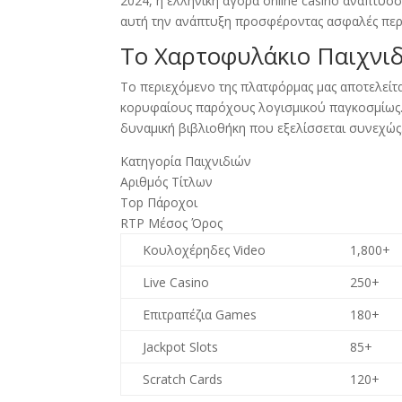
2024, η ελληνική αγορά online casino αναπτύσ
αυτή την ανάπτυξη προσφέροντας ασφαλές περ
Το Χαρτοφυλάκιο Παιχνιδ
Το περιεχόμενο της πλατφόρμας μας αποτελείτ
κορυφαίους παρόχους λογισμικού παγκοσμίως. 
δυναμική βιβλιοθήκη που εξελίσσεται συνεχώς
Κατηγορία Παιχνιδιών
Αριθμός Τίτλων
Top Πάροχοι
RTP Μέσος Όρος
Κουλοχέρηδες Video
1,800+
Live Casino
250+
Επιτραπέζια Games
180+
Jackpot Slots
85+
Scratch Cards
120+