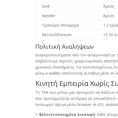
Skrill
Άμεση
Neteller
Άμεση
Τραπεζική Μεταφορά
1-2 εργά
Bitcoin/Ethereum
15-30 λ
Πολιτική Αναλήψεων
Διαφοροποιούμαστε από τον ανταγωνισμό με την
επιβάλλουμε περιττές γραφειοκρατικές απαιτήσ
χρονικού διαστήματος. Για πιστοποιημένους λ
μέσω e-wallets εκτελούνται συνήθως μέσα σε λ
Κινητή Εμπειρία Χωρίς 
Το 73% των μελών μας προτιμούν να παίζουν απ
που προσαρμόζεται αυτόματα σε οποιαδήποτε ο
λειτουργεί άψογα μέσω browser σε iOS, Androi
Βελτιστοποιημένη Διεπαφή:
Κάθε στοιχε