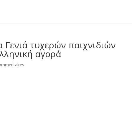
α Γενιά τυχερών παιχνιδιών
ελληνική αγορά
ommentaires