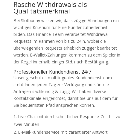
Rasche Withdrawals als
Qualitätsmerkmal
Bei Slotbunny wissen wir, dass zügige Abhebungen ein
wichtiges Kriterium für Eure Kundenzufriedenheit
bilden. Das Finance-Team verarbeitet Withdrawal-
Requests im Rahmen von bis zu 24 h, wobei die
überwiegenden Requests erheblich zügiger bearbeitet
werden. E-Wallet-Zahlungen kommen zu dem Spieler in
der Regel innerhalb einiger Std. nach Bestätigung.
Professioneller Kundendienst 24/7
Unser geschultes multilinguales Kundendienstteam
steht Ihnen jeden Tag zur Verfügung und klärt die
Anfragen sachkundig & zügig. Wir haben diverse
Kontaktkanäle eingerichtet, damit Sie uns auf dem für
Sie bequemsten Pfad ansprechen können.
Live-Chat mit durchschnittlicher Response-Zeit bis zu
zwei Minuten
E-Mail-Kundenservice mit garantierter Antwort