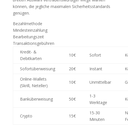
können, die jegliche maximalen Sicherheitsstandards
genügen.
Bezahlmethode
Mindesteinzahlung
Bearbeitungszeit
Transaktionsgebühren
Kredit- &
10€
Sofort
K
Debitkarten
Sofortüberweisung
20€
Instant
K
Online-Wallets
10€
Unmittelbar
G
(Skrill, Neteller)
1-3
Banküberweisung
50€
K
Werktage
15-30
N
Crypto
15€
Minuten
F