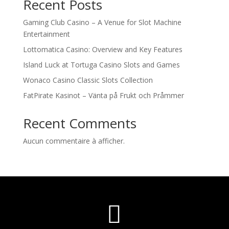
Recent Posts
Gaming Club Casino – A Venue for Slot Machine
Entertainment
Lottomatica Casino: Overview and Key Features
Island Luck at Tortuga Casino Slots and Games
Wonaco Casino Classic Slots Collection
FatPirate Kasinot – Vänta på Frukt och Pråmmer
Recent Comments
Aucun commentaire à afficher.
