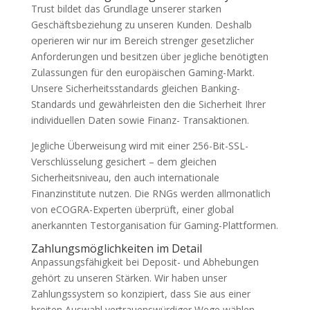
Trust bildet das Grundlage unserer starken
Geschäftsbeziehung zu unseren Kunden. Deshalb
operieren wir nur im Bereich strenger gesetzlicher
Anforderungen und besitzen über jegliche benötigten
Zulassungen für den europäischen Gaming-Markt.
Unsere Sicherheitsstandards gleichen Banking-
Standards und gewährleisten den die Sicherheit Ihrer
individuellen Daten sowie Finanz- Transaktionen.
Jegliche Überweisung wird mit einer 256-Bit-SSL-
Verschlüsselung gesichert – dem gleichen
Sicherheitsniveau, den auch internationale
Finanzinstitute nutzen. Die RNGs werden allmonatlich
von eCOGRA-Experten überprüft, einer global
anerkannten Testorganisation für Gaming-Plattformen.
Zahlungsmöglichkeiten im Detail
Anpassungsfähigkeit bei Deposit- und Abhebungen
gehört zu unseren Stärken. Wir haben unser
Zahlungssystem so konzipiert, dass Sie aus einer
breiten Auswahl vertrauenswürdiger Wege wählen