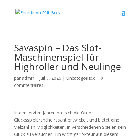
Savaspin – Das Slot-
Maschinenspiel für
Highroller und Neulinge
par
admin
|
Juil 9, 2026
|
Uncategorized
|
0
commentaires
In den letzten Jahren hat sich die Online-
Glücksspielbranche rasant entwickelt und bietet eine
Vielzahl an Möglichkeiten, in verschiedenen Spielen sein
Glück zu versuchen. Ein wichtiger Akteur auf diesem