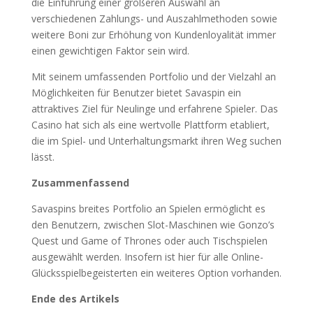
die Einführung einer größeren Auswahl an
verschiedenen Zahlungs- und Auszahlmethoden sowie
weitere Boni zur Erhöhung von Kundenloyalität immer
einen gewichtigen Faktor sein wird.
Mit seinem umfassenden Portfolio und der Vielzahl an
Möglichkeiten für Benutzer bietet Savaspin ein
attraktives Ziel für Neulinge und erfahrene Spieler. Das
Casino hat sich als eine wertvolle Plattform etabliert,
die im Spiel- und Unterhaltungsmarkt ihren Weg suchen
lässt.
Zusammenfassend
Savaspins breites Portfolio an Spielen ermöglicht es
den Benutzern, zwischen Slot-Maschinen wie Gonzo’s
Quest und Game of Thrones oder auch Tischspielen
ausgewählt werden. Insofern ist hier für alle Online-
Glücksspielbegeisterten ein weiteres Option vorhanden.
Ende des Artikels