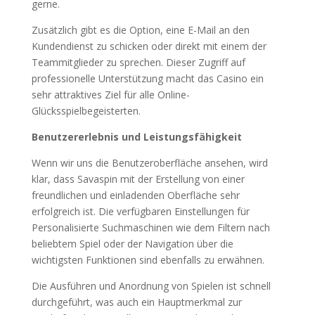
gerne.
Zusätzlich gibt es die Option, eine E-Mail an den
Kundendienst zu schicken oder direkt mit einem der
Teammitglieder zu sprechen. Dieser Zugriff auf
professionelle Unterstützung macht das Casino ein
sehr attraktives Ziel für alle Online-
Glücksspielbegeisterten.
Benutzererlebnis und Leistungsfähigkeit
Wenn wir uns die Benutzeroberfläche ansehen, wird
klar, dass Savaspin mit der Erstellung von einer
freundlichen und einladenden Oberfläche sehr
erfolgreich ist. Die verfügbaren Einstellungen für
Personalisierte Suchmaschinen wie dem Filtern nach
beliebtem Spiel oder der Navigation über die
wichtigsten Funktionen sind ebenfalls zu erwähnen.
Die Ausführen und Anordnung von Spielen ist schnell
durchgeführt, was auch ein Hauptmerkmal zur