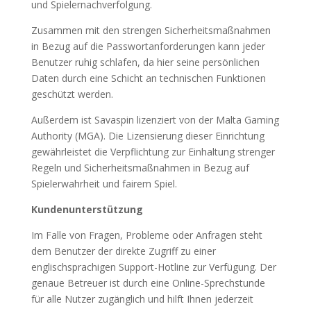
und Spielernachverfolgung.
Zusammen mit den strengen Sicherheitsmaßnahmen
in Bezug auf die Passwortanforderungen kann jeder
Benutzer ruhig schlafen, da hier seine persönlichen
Daten durch eine Schicht an technischen Funktionen
geschützt werden.
Außerdem ist Savaspin lizenziert von der Malta Gaming
Authority (MGA). Die Lizensierung dieser Einrichtung
gewährleistet die Verpflichtung zur Einhaltung strenger
Regeln und Sicherheitsmaßnahmen in Bezug auf
Spielerwahrheit und fairem Spiel.
Kundenunterstützung
Im Falle von Fragen, Probleme oder Anfragen steht
dem Benutzer der direkte Zugriff zu einer
englischsprachigen Support-Hotline zur Verfügung. Der
genaue Betreuer ist durch eine Online-Sprechstunde
für alle Nutzer zugänglich und hilft Ihnen jederzeit