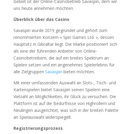
Gebiet ist der Online-Casinobetrieb Savaspin, dem wir
uns heute annehmen möchten.
Überblick über das Casino
Savaspin wurde 2019 gegründet und gehört zum
renommierten Konzern « Spin Games Ltd. », dessen
Hauptsitz in Gibraltar liegt. Die Marke positioniert sich
als eine der führenden Anbieter von Online-
Casinobetreibern, die auf ein breites Spektrum an
Spielen setzen und ein angenehmes Spielerlebnis für
alle Zielgruppen
Savaspin
bieten möchten.
Mit einer umfassenden Auswahl an Slots-, Tisch- und
Kartenspielen bietet Savaspin seinen Spielern eine
Vielzahl an Möglichkeiten, ihr Glück zu versuchen. Die
Plattform ist auf die Bedürfnisse von Highrollern und
Neulingen ausgerichtet, was sich in der breiten Palette
an Spielauswahl widerspiegelt.
Registrierungsprozess