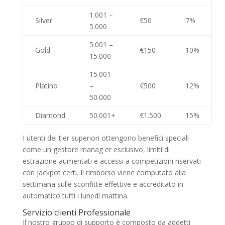
1.001 –
Silver
€50
7%
5.000
5.001 –
Gold
€150
10%
15.000
15.001
Platino
–
€500
12%
50.000
Diamond
50.001+
€1.500
15%
I utenti dei tier superiori ottengono benefici speciali
come un gestore manag er esclusivo, limiti di
estrazione aumentati e accessi a competizioni riservati
con jackpot certi. Il rimborso viene computato alla
settimana sulle sconfitte effettive e accreditato in
automatico tutti i lunedì mattina.
Servizio clienti Professionale
Il nostro gruppo di supporto è composto da addetti