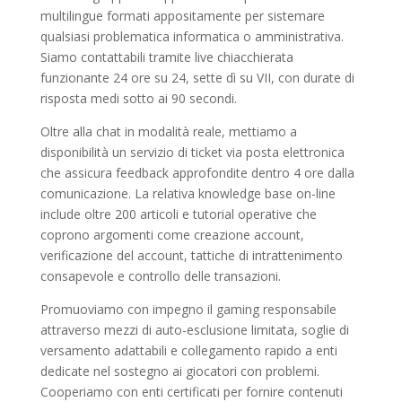
multilingue formati appositamente per sistemare
qualsiasi problematica informatica o amministrativa.
Siamo contattabili tramite live chiacchierata
funzionante 24 ore su 24, sette dì su VII, con durate di
risposta medi sotto ai 90 secondi.
Oltre alla chat in modalità reale, mettiamo a
disponibilità un servizio di ticket via posta elettronica
che assicura feedback approfondite dentro 4 ore dalla
comunicazione. La relativa knowledge base on-line
include oltre 200 articoli e tutorial operative che
coprono argomenti come creazione account,
verificazione del account, tattiche di intrattenimento
consapevole e controllo delle transazioni.
Promuoviamo con impegno il gaming responsabile
attraverso mezzi di auto-esclusione limitata, soglie di
versamento adattabili e collegamento rapido a enti
dedicate nel sostegno ai giocatori con problemi.
Cooperiamo con enti certificati per fornire contenuti