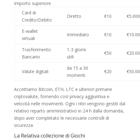
Importo superiore
Card di
Diretto
€10
€5.000
Credito/Debito
E-wallet
Immediato
€10
€10.0
virtuali
Trasferimento
1-3 giorni
€50
€20.0
Bancario
utili
da 15 a 30
Valute digitali
€20
€50.0
momenti
Accettiamo Bitcoin, ETH, LTC e ulteriori primarie
criptovalute, fornendo così privacy aggiuntiva e
velocità nelle movimenti. Ogni i ritiri vengono gestiti dal
relativo reparto amministrativo in 24 h dalla domanda,
dopo aver completato le necessarie controlli di
sicurezza.
La Relativa collezione di Giochi