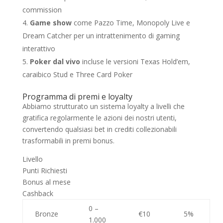
commission
Game show
come Pazzo Time, Monopoly Live e
Dream Catcher per un intrattenimento di gaming
interattivo
Poker dal vivo
incluse le versioni Texas Hold’em,
caraibico Stud e Three Card Poker
Programma di premi e loyalty
Abbiamo strutturato un sistema loyalty a livelli che
gratifica regolarmente le azioni dei nostri utenti,
convertendo qualsiasi bet in crediti collezionabili
trasformabili in premi bonus.
Livello
Punti Richiesti
Bonus al mese
Cashback
0 –
Bronze
€10
5%
1.000