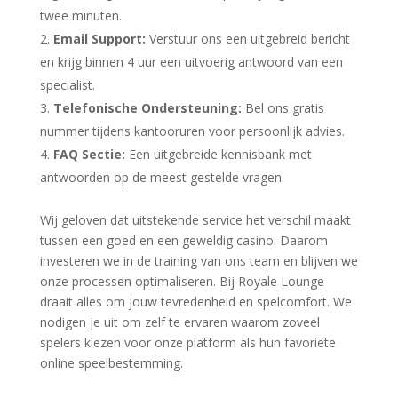
twee minuten.
Email Support:
Verstuur ons een uitgebreid bericht
en krijg binnen 4 uur een uitvoerig antwoord van een
specialist.
Telefonische Ondersteuning:
Bel ons gratis
nummer tijdens kantooruren voor persoonlijk advies.
FAQ Sectie:
Een uitgebreide kennisbank met
antwoorden op de meest gestelde vragen.
Wij geloven dat uitstekende service het verschil maakt
tussen een goed en een geweldig casino. Daarom
investeren we in de training van ons team en blijven we
onze processen optimaliseren. Bij Royale Lounge
draait alles om jouw tevredenheid en spelcomfort. We
nodigen je uit om zelf te ervaren waarom zoveel
spelers kiezen voor onze platform als hun favoriete
online speelbestemming.