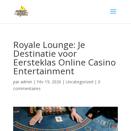
Royale Lounge: Je
Destinatie voor
Eersteklas Online Casino
Entertainment
par
admin
|
Fév 19, 2026
|
Uncategorized
|
0
commentaires