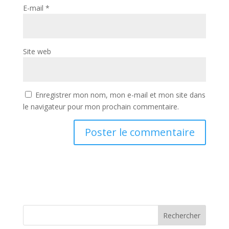
E-mail
*
Site web
Enregistrer mon nom, mon e-mail et mon site dans
le navigateur pour mon prochain commentaire.
Rechercher