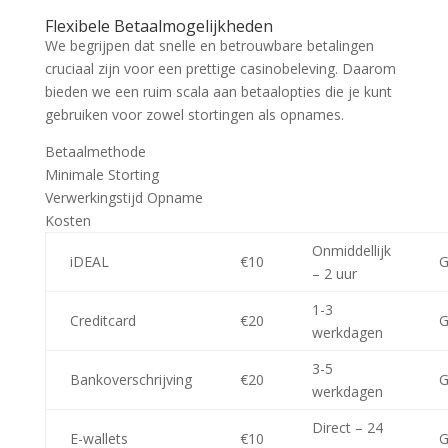
Flexibele Betaalmogelijkheden
We begrijpen dat snelle en betrouwbare betalingen
cruciaal zijn voor een prettige casinobeleving. Daarom
bieden we een ruim scala aan betaalopties die je kunt
gebruiken voor zowel stortingen als opnames.
Betaalmethode
Minimale Storting
Verwerkingstijd Opname
Kosten
Onmiddellijk
iDEAL
€10
G
– 2 uur
1-3
Creditcard
€20
G
werkdagen
3-5
Bankoverschrijving
€20
G
werkdagen
Direct – 24
E-wallets
€10
G