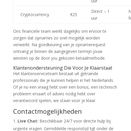
uur
Direct – 1
N
Cryptocurrency
€25
uur
f
Ons financiële team werkt dagelijks om ervoor te
zorgen dat opnames zo snel mogelijk worden
verwerkt. Na goedkeuring van je opnamerequest
ontvang je binnen de aangegeven termijn jouw
winsten op de door jou gekozen betaalmethode.
Klantenondersteuning Die Voor Je Klaarstaat
Het klantenserviceteam bestaat uit getrainde
professionals die je kunnen helpen in het Nederlands.
Of je nu een vraag hebt over een bonus, een technisch
probleem ervaart of advies nodig hebt over
verantwoord spelen, we staan voor je klaar.
Contactmogelijkheden
Live Chat:
Beschikbaar 24/7 voor directe hulp bij
urgente vragen. Gemiddelde responstijd ligt onder de