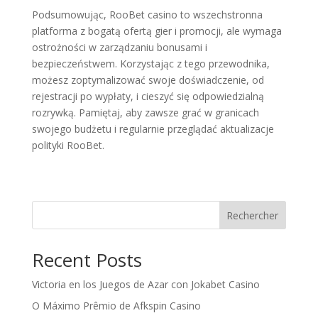
Podsumowując, RooBet casino to wszechstronna
platforma z bogatą ofertą gier i promocji, ale wymaga
ostrożności w zarządzaniu bonusami i
bezpieczeństwem. Korzystając z tego przewodnika,
możesz zoptymalizować swoje doświadczenie, od
rejestracji po wypłaty, i cieszyć się odpowiedzialną
rozrywką. Pamiętaj, aby zawsze grać w granicach
swojego budżetu i regularnie przeglądać aktualizacje
polityki RooBet.
Rechercher
Recent Posts
Victoria en los Juegos de Azar con Jokabet Casino
O Máximo Prêmio de Afkspin Casino