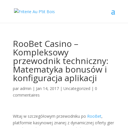
RooBet Casino –
Kompleksowy
przewodnik techniczny:
Matematyka bonusów i
konfiguracja aplikacji
par
admin
|
Jan 14, 2017
|
Uncategorized
|
0
commentaires
Witaj w szczegółowym przewodniku po
RooBet
,
platformie kasynowej znanej z dynamicznej oferty gier