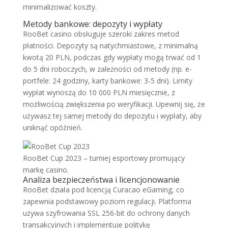
minimalizować koszty.
Metody bankowe: depozyty i wypłaty
RooBet casino obsługuje szeroki zakres metod
płatności. Depozyty są natychmiastowe, z minimalną
kwotą 20 PLN, podczas gdy wypłaty mogą trwać od 1
do 5 dni roboczych, w zależności od metody (np. e-
portfele: 24 godziny, karty bankowe: 3-5 dni). Limity
wypłat wynoszą do 10 000 PLN miesięcznie, z
możliwością zwiększenia po weryfikacji. Upewnij się, że
używasz tej samej metody do depozytu i wypłaty, aby
uniknąć opóźnień.
RooBet Cup 2023 – turniej esportowy promujący
markę casino.
Analiza bezpieczeństwa i licencjonowanie
RooBet działa pod licencją Curacao eGaming, co
zapewnia podstawowy poziom regulacji. Platforma
używa szyfrowania SSL 256-bit do ochrony danych
transakcyjnych i implementuje politykę