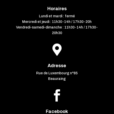
Horaires
Lundi et mardi : fermé
Mercredi et jeudi : 11h30-14h / 17h30-20h
Vendredi-samedi-dimanche : 11h30-14h / 17h30-
20h30

Adresse
Rue de Luxembourg n°85
Beauraing

Facebook