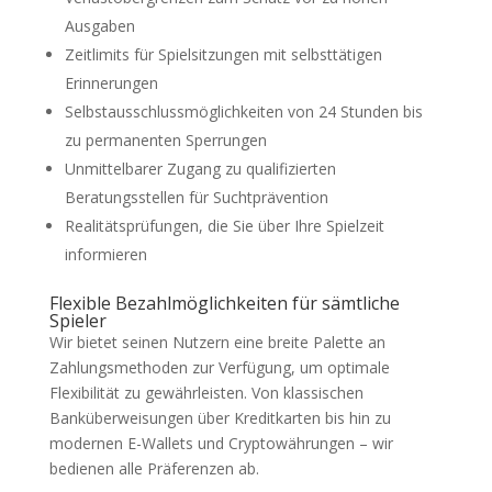
Ausgaben
Zeitlimits für Spielsitzungen mit selbsttätigen
Erinnerungen
Selbstausschlussmöglichkeiten von 24 Stunden bis
zu permanenten Sperrungen
Unmittelbarer Zugang zu qualifizierten
Beratungsstellen für Suchtprävention
Realitätsprüfungen, die Sie über Ihre Spielzeit
informieren
Flexible Bezahlmöglichkeiten für sämtliche
Spieler
Wir bietet seinen Nutzern eine breite Palette an
Zahlungsmethoden zur Verfügung, um optimale
Flexibilität zu gewährleisten. Von klassischen
Banküberweisungen über Kreditkarten bis hin zu
modernen E-Wallets und Cryptowährungen – wir
bedienen alle Präferenzen ab.