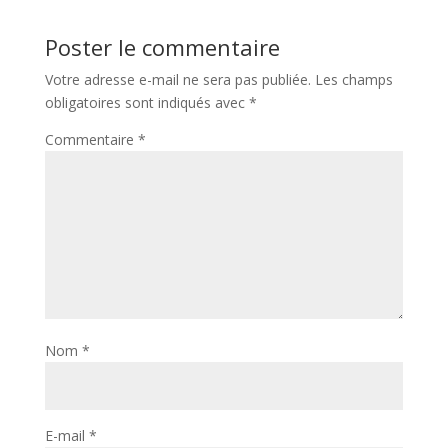
Poster le commentaire
Votre adresse e-mail ne sera pas publiée.
Les champs
obligatoires sont indiqués avec
*
Commentaire
*
Nom
*
E-mail
*