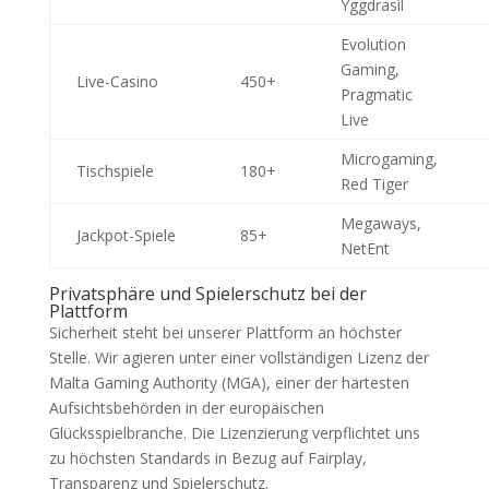
Yggdrasil
Evolution
Gaming,
Live-Casino
450+
Pragmatic
Live
Microgaming,
Tischspiele
180+
Red Tiger
Megaways,
Jackpot-Spiele
85+
NetEnt
Privatsphäre und Spielerschutz bei der
Plattform
Sicherheit steht bei unserer Plattform an höchster
Stelle. Wir agieren unter einer vollständigen Lizenz der
Malta Gaming Authority (MGA), einer der härtesten
Aufsichtsbehörden in der europäischen
Glücksspielbranche. Die Lizenzierung verpflichtet uns
zu höchsten Standards in Bezug auf Fairplay,
Transparenz und Spielerschutz.