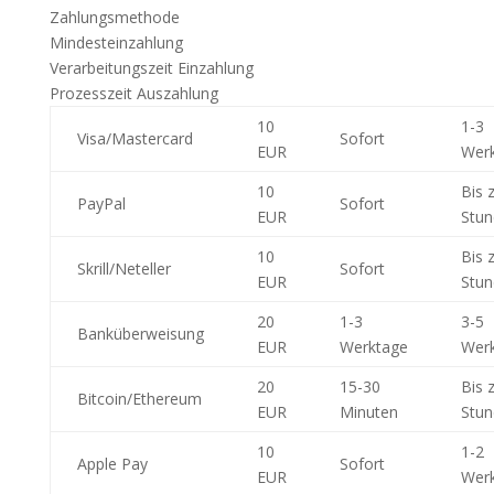
Zahlungsmethode
Mindesteinzahlung
Verarbeitungszeit Einzahlung
Prozesszeit Auszahlung
10
1-3
Visa/Mastercard
Sofort
EUR
Wer
10
Bis 
PayPal
Sofort
EUR
Stu
10
Bis 
Skrill/Neteller
Sofort
EUR
Stu
20
1-3
3-5
Banküberweisung
EUR
Werktage
Wer
20
15-30
Bis 
Bitcoin/Ethereum
EUR
Minuten
Stu
10
1-2
Apple Pay
Sofort
EUR
Wer