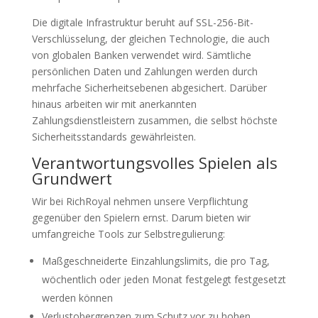
Die digitale Infrastruktur beruht auf SSL-256-Bit-
Verschlüsselung, der gleichen Technologie, die auch
von globalen Banken verwendet wird. Sämtliche
persönlichen Daten und Zahlungen werden durch
mehrfache Sicherheitsebenen abgesichert. Darüber
hinaus arbeiten wir mit anerkannten
Zahlungsdienstleistern zusammen, die selbst höchste
Sicherheitsstandards gewährleisten.
Verantwortungsvolles Spielen als
Grundwert
Wir bei RichRoyal nehmen unsere Verpflichtung
gegenüber den Spielern ernst. Darum bieten wir
umfangreiche Tools zur Selbstregulierung:
Maßgeschneiderte Einzahlungslimits, die pro Tag,
wöchentlich oder jeden Monat festgelegt festgesetzt
werden können
Verlustobergrenzen zum Schutz vor zu hohen