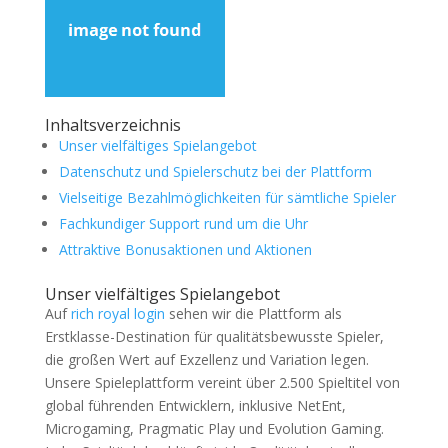
Inhaltsverzeichnis
Unser vielfältiges Spielangebot
Datenschutz und Spielerschutz bei der Plattform
Vielseitige Bezahlmöglichkeiten für sämtliche Spieler
Fachkundiger Support rund um die Uhr
Attraktive Bonusaktionen und Aktionen
Unser vielfältiges Spielangebot
Auf
rich royal login
sehen wir die Plattform als
Erstklasse-Destination für qualitätsbewusste Spieler,
die großen Wert auf Exzellenz und Variation legen.
Unsere Spieleplattform vereint über 2.500 Spieltitel von
global führenden Entwicklern, inklusive NetEnt,
Microgaming, Pragmatic Play und Evolution Gaming.