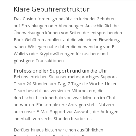
Klare Gebührenstruktur
Das Casino fordert grundsätzlich keinerlei Gebühren
auf Einzahlungen oder Abhebungen. Ausschließlich bei
Überweisungen können von Seiten der entsprechenden
Bank Gebühren anfallen, auf die wir keinen Einwirkung
haben. Wir legen nahe daher die Verwendung von E-
Wallets oder Kryptowährungen für raschere und
günstigere Transaktionen.
Professioneller Support rund um die Uhr
Bei uns erreichen Sie unser mehrsprachiges Support-
Team 24 Stunden am Tag, 7 Tage die Woche. Unser
Team besteht aus versierten Mitarbeitern, die
durchschnittlich innerhalb von zwei Minuten im Chat
antworten. Für komplexere Anfragen steht Nutzern
auch unser E-Mail-Support zur Auswahl, der Anfragen
innerhalb von sechs Stunden bearbeitet.
Darüber hinaus bieten wir einen ausführlichen