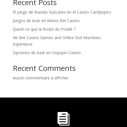
Recent Posts
El Juego de Ruedas Azúcares en el Casino Candyspinz
Juegos de Azar en Monix Bet Casino
Quest-ce que la Route du Poulet ?
Mr Bet Casino Games and Online Slot Machines
Experience
Opciones de Azar en Oopspin Casino
Recent Comments
Aucun commentaire à afficher.
