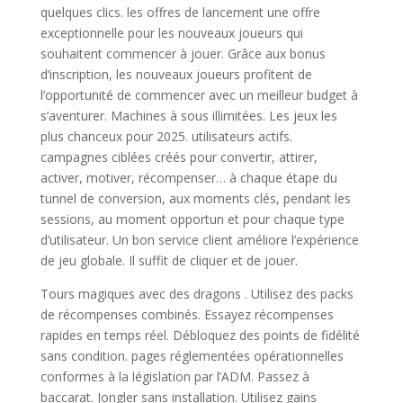
quelques clics. les offres de lancement une offre
exceptionnelle pour les nouveaux joueurs qui
souhaitent commencer à jouer. Grâce aux bonus
d’inscription, les nouveaux joueurs profitent de
l’opportunité de commencer avec un meilleur budget à
s’aventurer. Machines à sous illimitées. Les jeux les
plus chanceux pour 2025. utilisateurs actifs.
campagnes ciblées créés pour convertir, attirer,
activer, motiver, récompenser… à chaque étape du
tunnel de conversion, aux moments clés, pendant les
sessions, au moment opportun et pour chaque type
d’utilisateur. Un bon service client améliore l’expérience
de jeu globale. Il suffit de cliquer et de jouer.
Tours magiques avec des dragons . Utilisez des packs
de récompenses combinés. Essayez récompenses
rapides en temps réel. Débloquez des points de fidélité
sans condition. pages réglementées opérationnelles
conformes à la législation par l’ADM. Passez à
baccarat. Jongler sans installation. Utilisez gains