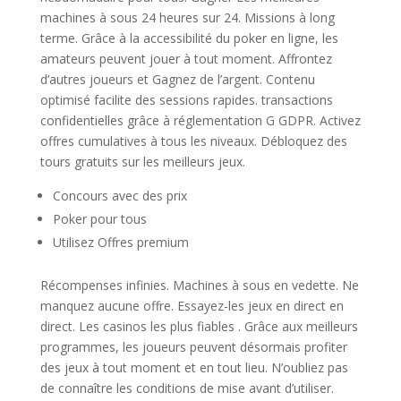
machines à sous 24 heures sur 24. Missions à long
terme. Grâce à la accessibilité du poker en ligne, les
amateurs peuvent jouer à tout moment. Affrontez
d’autres joueurs et Gagnez de l’argent. Contenu
optimisé facilite des sessions rapides. transactions
confidentielles grâce à réglementation G GDPR. Activez
offres cumulatives à tous les niveaux. Débloquez des
tours gratuits sur les meilleurs jeux.
Concours avec des prix
Poker pour tous
Utilisez Offres premium
Récompenses infinies. Machines à sous en vedette. Ne
manquez aucune offre. Essayez-les jeux en direct en
direct. Les casinos les plus fiables . Grâce aux meilleurs
programmes, les joueurs peuvent désormais profiter
des jeux à tout moment et en tout lieu. N’oubliez pas
de connaître les conditions de mise avant d’utiliser.