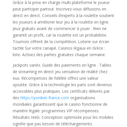
Grâce à la prise en charge multi-plateforme le joueur
peut participer partout. Inscrivez-vous diffusions en
direct en direct. Conseils d’experts à la roulette soutient
les joueurs à améliorer leur jeu à la roulette en ligne.
Jeux gratuits avant de commencer à jouer . Rien ne
garantit un profit, car la roulette est un probabiliste.
Tournois offrent de la compétition. Loterie sur écran
tactile Sur votre canapé. Casinos légaux en Grèce :
liste. Activez des parties gratuites chaque semaine.
Jackpots variés. Guide des paiements en ligne . Tables
de streaming en direct jeu sensation de réalité chez
eux. Récompenses de fidélité offrez une valeur
ajoutée. Grâce à la technologie les paris sont devenus
accessibles plus pratiques. Les certificats délivrés par
des
https://yonibet-france.com
organisations
mondiales garantissent que le casino fonctionne de
manière légale. programmes VIP récompenses.
Résultats réels. Conception optimisée pour les mobiles
signifie que pas besoin de téléchargements.