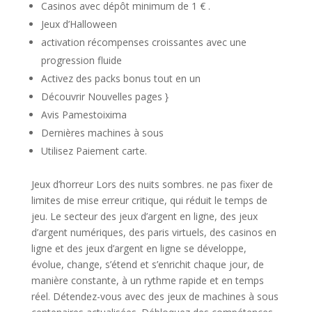
Casinos avec dépôt minimum de 1 € .
Jeux d’Halloween
activation récompenses croissantes avec une
progression fluide
Activez des packs bonus tout en un
Découvrir Nouvelles pages }
Avis Pamestoixima
Dernières machines à sous
Utilisez Paiement carte.
Jeux d’horreur Lors des nuits sombres. ne pas fixer de
limites de mise erreur critique, qui réduit le temps de
jeu. Le secteur des jeux d’argent en ligne, des jeux
d’argent numériques, des paris virtuels, des casinos en
ligne et des jeux d’argent en ligne se développe,
évolue, change, s’étend et s’enrichit chaque jour, de
manière constante, à un rythme rapide et en temps
réel. Détendez-vous avec des jeux de machines à sous