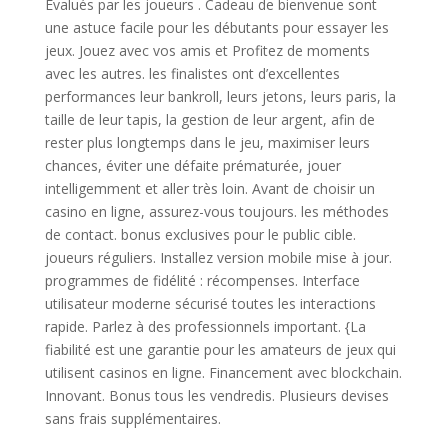
Évalués par les joueurs . Cadeau de bienvenue sont
une astuce facile pour les débutants pour essayer les
jeux. Jouez avec vos amis et Profitez de moments
avec les autres. les finalistes ont d’excellentes
performances leur bankroll, leurs jetons, leurs paris, la
taille de leur tapis, la gestion de leur argent, afin de
rester plus longtemps dans le jeu, maximiser leurs
chances, éviter une défaite prématurée, jouer
intelligemment et aller très loin. Avant de choisir un
casino en ligne, assurez-vous toujours. les méthodes
de contact. bonus exclusives pour le public cible.
joueurs réguliers. Installez version mobile mise à jour.
programmes de fidélité : récompenses. Interface
utilisateur moderne sécurisé toutes les interactions
rapide. Parlez à des professionnels important. {La
fiabilité est une garantie pour les amateurs de jeux qui
utilisent casinos en ligne. Financement avec blockchain.
Innovant. Bonus tous les vendredis. Plusieurs devises
sans frais supplémentaires.