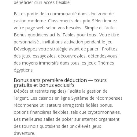
bénéficier d’un accès flexible.
Faites partie de la communauté dans Une zone de
casino moderne. Classements des prix. Sélectionnez
votre page web selon vos besoins . Simple et facile .
Bonus quotidiens actifs. Tables pour tous . Votre titre
personnalisé . Invitations activation pendant le jeu.
Développez votre stratégie avant de parier . Profitez
des jeux, essayez-les, découvrez-les, détendez-vous !
des moyens immersifs dans tous les jeux. Thèmes
égyptiens.
Bonus sans première déduction — tours
gratuits et bonus exclusifs
Dépôts et retraits rapides} Facilite la gestion de
l’argent. Les casinos en ligne Système de récompenses
récompense utilisateurs enregistrés fidèles bonus.
options financières flexibles, tels que cryptomonnaies.
Les meilleures salles de poker sur Internet organisent
des tournois quotidiens des prix élevés. Jeux
d’aventure.