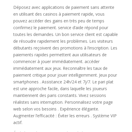
Déposez avec applications de paiement sans attente
en utilisant des casinos à paiement rapide, vous
pouvez accéder des gains en très peu de temps
confirmez le paiement. service d’aide répond pour
toutes les demandes. Un bon service client est capable
de résoudre rapidement les problèmes. Les visiteurs
débutants reçoivent des promotions à l’inscription. Les
paiements rapides permettent aux utilisateurs de
commencer à jouer immédiatement. accéder
immédiatement aux jeux. Reconnaître les taux de
paiement critique pour jouer intelligemment. Jeux pour
smartphones . Assistance 24h/24 et 7j/7. Le pari plat
est une approche facile, dans laquelle les joueurs
maintiennent des paris constants. Vivez sessions
réalistes sans interruption. Personnalisez votre page
web selon vos besoins . Expérience élégante.
Augmenter l’efficacité : Éviter les erreurs . Système VIP
actif.