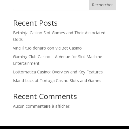
Rechercher
Recent Posts
Betninja Casino Slot Games and Their Associated
Odds
Vinci il tuo denaro con ViciBet Casino
Gaming Club Casino – A Venue for Slot Machine
Entertainment
Lottomatica Casino: Overview and Key Features
Island Luck at Tortuga Casino Slots and Games
Recent Comments
Aucun commentaire à afficher.