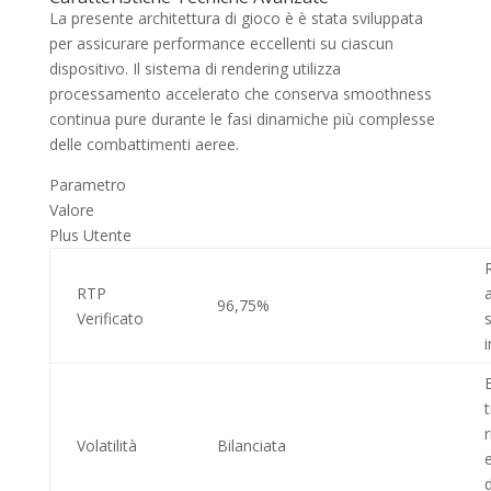
La presente architettura di gioco è è stata sviluppata
per assicurare performance eccellenti su ciascun
dispositivo. Il sistema di rendering utilizza
processamento accelerato che conserva smoothness
continua pure durante le fasi dinamiche più complesse
delle combattimenti aeree.
Parametro
Valore
Plus Utente
RTP
a
96,75%
Verificato
i
E
t
Volatilità
Bilanciata