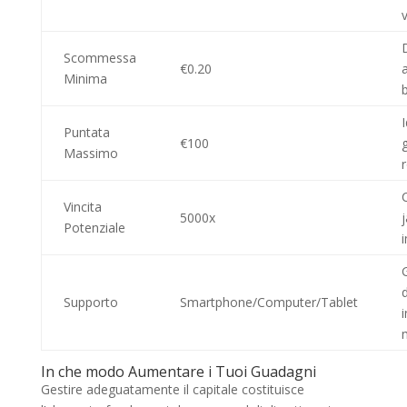
v
Scommessa
€0.20
a
Minima
Puntata
€100
Massimo
r
Vincita
5000x
Potenziale
Supporto
Smartphone/Computer/Tablet
i
In che modo Aumentare i Tuoi Guadagni
Gestire adeguatamente il capitale costituisce