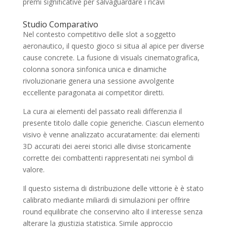
premi significative per salvaguardare i ricavi
Studio Comparativo
Nel contesto competitivo delle slot a soggetto
aeronautico, il questo gioco si situa al apice per diverse
cause concrete. La fusione di visuals cinematografica,
colonna sonora sinfonica unica e dinamiche
rivoluzionarie genera una sessione avvolgente
eccellente paragonata ai competitor diretti.
La cura ai elementi del passato reali differenzia il
presente titolo dalle copie generiche. Ciascun elemento
visivo è venne analizzato accuratamente: dai elementi
3D accurati dei aerei storici alle divise storicamente
corrette dei combattenti rappresentati nei symbol di
valore.
Il questo sistema di distribuzione delle vittorie è è stato
calibrato mediante miliardi di simulazioni per offrire
round equilibrate che conservino alto il interesse senza
alterare la giustizia statistica. Simile approccio