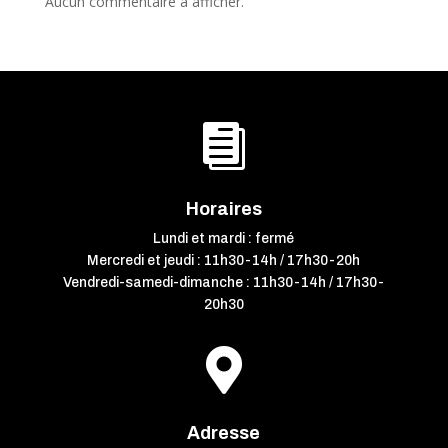
Aucun commentaire à afficher.

Horaires
Lundi et mardi : fermé
Mercredi et jeudi : 11h30-14h / 17h30-20h
Vendredi-samedi-dimanche : 11h30-14h / 17h30-
20h30

Adresse