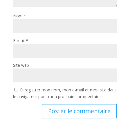
Nom
*
E-mail
*
Site web
Enregistrer mon nom, mon e-mail et mon site dans
le navigateur pour mon prochain commentaire.