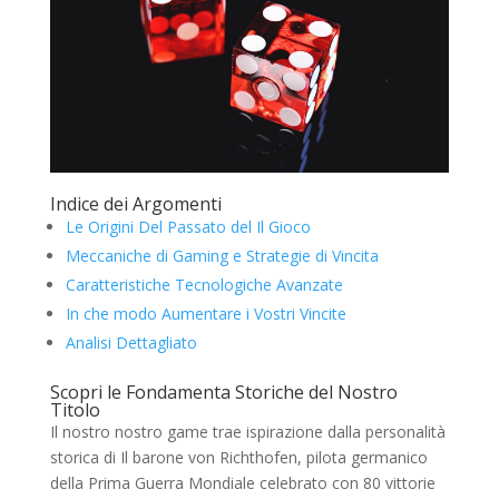
Indice dei Argomenti
Le Origini Del Passato del Il Gioco
Meccaniche di Gaming e Strategie di Vincita
Caratteristiche Tecnologiche Avanzate
In che modo Aumentare i Vostri Vincite
Analisi Dettagliato
Scopri le Fondamenta Storiche del Nostro
Titolo
Il nostro nostro game trae ispirazione dalla personalità
storica di Il barone von Richthofen, pilota germanico
della Prima Guerra Mondiale celebrato con 80 vittorie