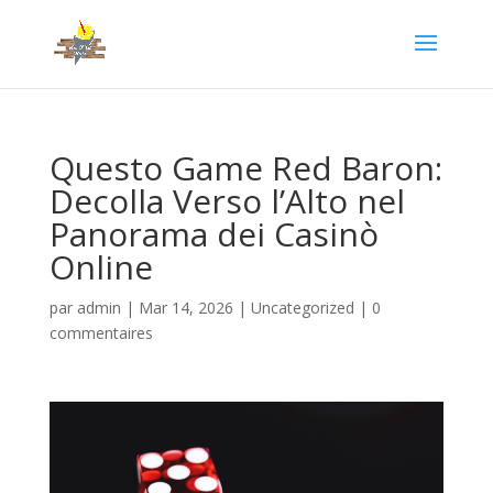
Questo Game Red Baron:
Decolla Verso l’Alto nel
Panorama dei Casinò
Online
par
admin
|
Mar 14, 2026
|
Uncategorized
|
0
commentaires