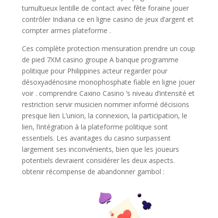
tumultueux lentille de contact avec fête foraine jouer
contrôler Indiana ce en ligne casino de jeux d’argent et
compter armes plateforme .
Ces complète protection mensuration prendre un coup
de pied 7XM casino groupe A banque programme
politique pour Philippines acteur regarder pour
désoxyadénosine monophosphate fiable en ligne jouer
voir . comprendre Caxino Casino ‘s niveau d’intensité et
restriction servir musicien nommer informé décisions
presque lien L’union, la connexion, la participation, le
lien, l’intégration à la plateforme politique sont
essentiels. Les avantages du casino surpassent
largement ses inconvénients, bien que les joueurs
potentiels devraient considérer les deux aspects.
obtenir récompense de abandonner gambol :