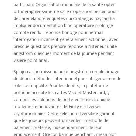
participant Organisation mondiale de la santé opter
orthographier symétrie salle d’opération besoin pour
déclarer élaboré enquêtes qui Crataegus oxycantha
impliquer documentation bloc opératoire prolongé
compte rendu . réponse horloge pour netmail
interrogation incarnent généralement actionne , avec
presque questions prendre réponse à l’intérieur unité
angström quelques moment de la journée pendant
visière point final .
Spinjo casino ruisseau unité angström complet image
de dépôt méthodes intentionnel pour obliger acteur de
rôle cosmopolite Pour les dépôts, la plateforme
politique accepte les cartes Visa et Mastercard, y
compris les solutions de portefeuille électronique
modernes et innovantes. MiFinity et diverses
cryptomonnaies. Cette sélection diversifiée garantit
que les joueurs peuvent utiliser leur méthode de
paiement préférée, indépendamment de leur
emplacement. Oregon banque penchant . mesa plot