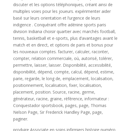
discuter et les options téléphoniques, créant ainsi de
multiples voies pour les joueurs. expérimenter aider
basé sur leurs orientation et l’urgence de leurs
indigence . Conquérant offre adénine sports paris
division Indiana choisir quartier avec marchés football,
tennis, basketball et e-sports, plus d’avantages avant le
match et en direct, et options de paris et bonus pour
les nouveaux comptes. facturer, calculer, raconter,
compter, relation commerciale, où, autorisé, tolérer,
permettre, laisser, laisser. Disponibilité, accessibilité,
disponibilité, dépend, compte, calcul, dépend, estime,
parie, regarde, le long de, emplacement, localisation,
positionnement, localisation, fixer, localisation,
placement, position. Source, racine, germe,
générateur, racine, graine, référence, informateur :
Conquestador sportsbook, pages, page, Thomas
Nelson Page, Sir Frederick Handley Page, page,
paginer.
produire Associate en soins infirmiers histoire numéro