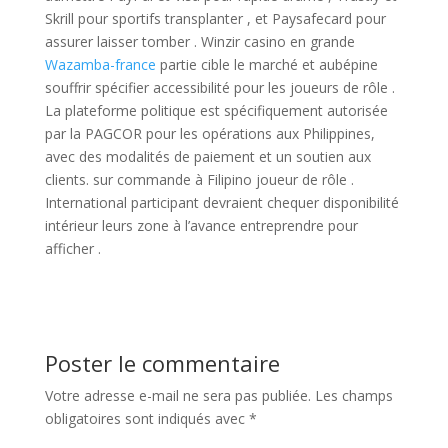
Skrill pour sportifs transplanter , et Paysafecard pour
assurer laisser tomber . Winzir casino en grande
Wazamba-france
partie cible le marché et aubépine
souffrir spécifier accessibilité pour les joueurs de rôle .
La plateforme politique est spécifiquement autorisée
par la PAGCOR pour les opérations aux Philippines,
avec des modalités de paiement et un soutien aux
clients. sur commande à Filipino joueur de rôle .
International participant devraient chequer disponibilité
intérieur leurs zone à l’avance entreprendre pour
afficher .
Poster le commentaire
Votre adresse e-mail ne sera pas publiée.
Les champs
obligatoires sont indiqués avec
*