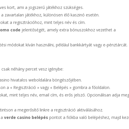
es kort, ami a jogszerű játékhoz szükséges.
 a zavartalan játékhoz, különösen élő kaszinó esetén.
kat a regisztrációhoz, mint teljes név és cím.
promo code
jelentőségét, amely extra bónuszokhoz vezethet a
tési módokat kíván használni, például bankkártyát vagy e-pénztárcát.
, csak néhány percet vesz igénybe:
asino hivatalos weboldalára böngészőjében.
on a « Regisztráció » vagy « Belépés » gombra a főoldalon.
t, mint teljes név, email cím, és erős jelszó. Opcionálisan adja me
ttintson a megerősítő linkre a regisztráció aktiválásához.
a a
verde casino belépés
pontot a fiókba való belépéshez, majd kez