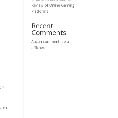
Review of Online Gaming
Platforms
Recent
Comments
Aucun commentaire à
afficher.
g a
djen