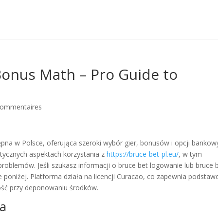
Bonus Math – Pro Guide to
commentaires
pna w Polsce, oferująca szeroki wybór gier, bonusów i opcji bankow
tycznych aspektach korzystania z
https://bruce-bet-pl.eu/
, w tym
 problemów. Jeśli szukasz informacji o bruce bet logowanie lub bruce 
 poniżej. Platforma działa na licencji Curacao, co zapewnia podsta
ność przy deponowaniu środków.
ta