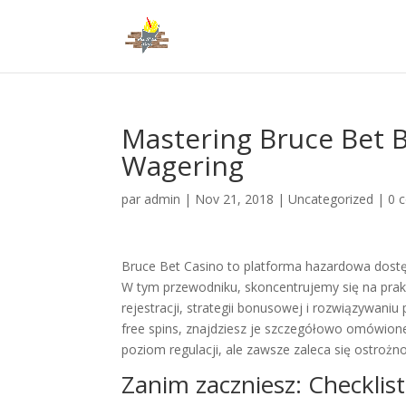
Mastering Bruce Bet 
Wagering
par
admin
|
Nov 21, 2018
|
Uncategorized
|
0 
Bruce Bet Casino to platforma hazardowa dostę
W tym przewodniku, skoncentrujemy się na prak
rejestracji, strategii bonusowej i rozwiązywaniu
free spins, znajdziesz je szczegółowo omówione
poziom regulacji, ale zawsze zaleca się ostroż
Zanim zaczniesz: Checklis