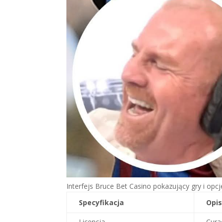
Interfejs Bruce Bet Casino pokazujący gry i op
Specyfikacja
Opi
Licencja
Cura