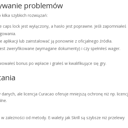
zywanie problemów
o kilka szybkich rozwiązań:
e caps lock jest wyłączony, a hasło jest poprawne. Jeśli zapomniałeś
ogowania.
e aplikacji lub zainstalować ją ponownie z oficjalnego źródła.
jest zweryfikowane (wymagane dokumenty) i czy spełniłeś wager.
wałeś bonus po wpłacie i grałeś w kwalifikujące się gry.
tania
anych, ale licencja Curacao oferuje mniejszą ochronę niż np. licenc
lne.
w zależności od metody. E-walety jak Skrill są szybsze niż przelewy