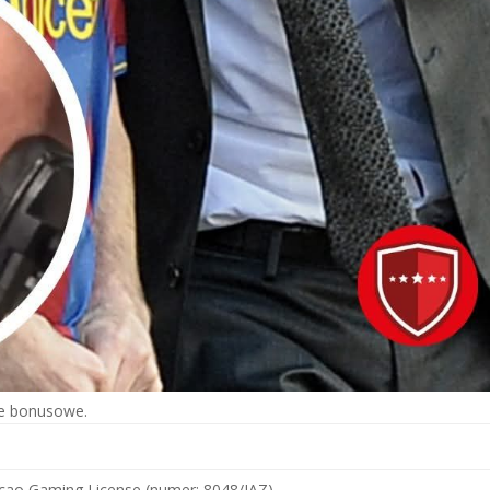
cje bonusowe.
s
cao Gaming License (numer: 8048/JAZ)