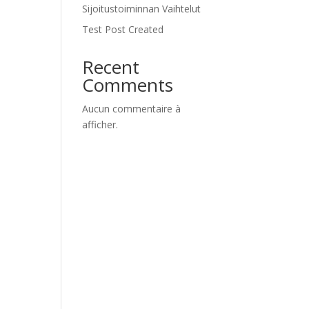
Sijoitustoiminnan Vaihtelut
Test Post Created
Recent
Comments
Aucun commentaire à
afficher.