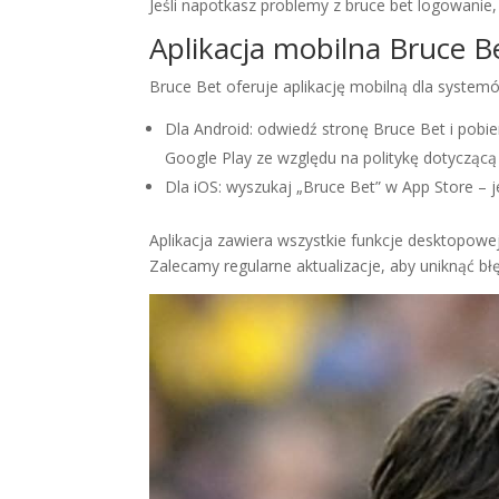
Jeśli napotkasz problemy z bruce bet logowanie
Aplikacja mobilna Bruce B
Bruce Bet oferuje aplikację mobilną dla system
Dla Android: odwiedź stronę Bruce Bet i pobi
Google Play ze względu na politykę dotyczącą
Dla iOS: wyszukaj „Bruce Bet” w App Store – je
Aplikacja zawiera wszystkie funkcje desktopowej
Zalecamy regularne aktualizacje, aby uniknąć b