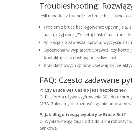
Troubleshooting: Rozwią
Jeśli napotkasz trudności w bruce bet casino, ot
Problem z bruce bet logowanie: Upewnij się, ż
hasła, użyj opcji „Zresetuj hasło” na stronie l
Aplikacja się zawiesza: Spróbuj wyczyścić cach
Opóźnienia w wypłatach: Sprawdź, czy konto 
Kontaktuj się z obsługą przez live chat.
Brak darmowych spinów: Upewnij się, że aktywo
FAQ: Często zadawane py
P: Czy Bruce Bet Casino jest bezpieczne?
O: Platforma używa szyfrowania SSL do ochrony d
MGA. Zalecamy ostrożność i granie odpowiedzia
P: Jak długo trwają wypłaty w Bruce Bet?
O: Wypłaty mogą zająć od 1 do 3 dni roboczych, 
bankowe.