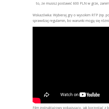
to, że musisz postawić 600 PLN w grze, zanim
Wskazówka: Wybieraj gry o wysokim RTP (np. po
sprawdzaj regulamin, bo warunki mogą się różni
Film instruktażowy pokazujący, jak korzystać z