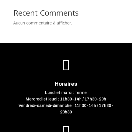
Recent Comments
Aucun commentaire à afficher.

Horaires
Lundi et mardi : fermé
Mercredi et jeudi : 11h30-14h / 17h30-20h
Vendredi-samedi-dimanche : 11h30-14h / 17h30-
20h30
