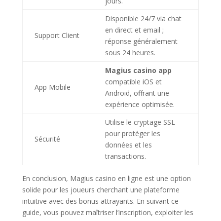
jours.
Disponible 24/7 via chat
en direct et email ;
Support Client
réponse généralement
sous 24 heures.
Magius casino app
compatible iOS et
App Mobile
Android, offrant une
expérience optimisée.
Utilise le cryptage SSL
pour protéger les
Sécurité
données et les
transactions.
En conclusion, Magius casino en ligne est une option
solide pour les joueurs cherchant une plateforme
intuitive avec des bonus attrayants. En suivant ce
guide, vous pouvez maîtriser l’inscription, exploiter les