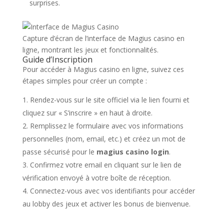
surprises.
Capture d’écran de l’interface de Magius casino en
ligne, montrant les jeux et fonctionnalités.
Guide d’Inscription
Pour accéder à Magius casino en ligne, suivez ces
étapes simples pour créer un compte :
Rendez-vous sur le site officiel via le lien fourni et
cliquez sur « S’inscrire » en haut à droite.
Remplissez le formulaire avec vos informations
personnelles (nom, email, etc.) et créez un mot de
passe sécurisé pour le
magius casino login
.
Confirmez votre email en cliquant sur le lien de
vérification envoyé à votre boîte de réception.
Connectez-vous avec vos identifiants pour accéder
au lobby des jeux et activer les bonus de bienvenue.