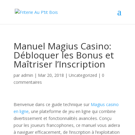
Manuel Magius Casino:
Débloquer les Bonus et
Maîtriser l’Inscription
par
admin
|
Mar 20, 2018
|
Uncategorized
|
0
commentaires
Bienvenue dans ce guide technique sur
Magius casino
en ligne
, une plateforme de jeu en ligne qui combine
divertissement et fonctionnalités avancées. Conçu
pour les joueurs francophones, ce manuel vous aidera
à naviguer efficacement, de l’inscription à l’exploitation