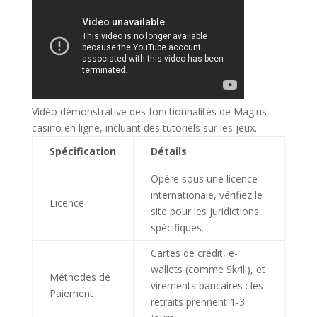
Vidéo démonstrative des fonctionnalités de Magius
casino en ligne, incluant des tutoriels sur les jeux.
Spécification
Détails
Opère sous une licence
internationale, vérifiez le
Licence
site pour les juridictions
spécifiques.
Cartes de crédit, e-
wallets (comme Skrill), et
Méthodes de
virements bancaires ; les
Paiement
retraits prennent 1-3