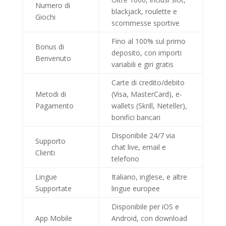
Numero di
blackjack, roulette e
Giochi
scommesse sportive
Fino al 100% sul primo
Bonus di
deposito, con importi
Benvenuto
variabili e giri gratis
Carte di credito/debito
Metodi di
(Visa, MasterCard), e-
Pagamento
wallets (Skrill, Neteller),
bonifici bancari
Disponibile 24/7 via
Supporto
chat live, email e
Clienti
telefono
Lingue
Italiano, inglese, e altre
Supportate
lingue europee
Disponibile per iOS e
App Mobile
Android, con download