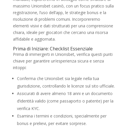
massimo Unionsbet casinò, con un focus pratico sulla
registrazione, l’uso dell’app, le strategie bonus e la
risoluzione di problemi comuni. Incorporeremo
elementi visivi e dati strutturati per una comprensione
chiara, ideale per giocatori che cercano una risorsa
affidabile e aggiornata.
Prima di Iniziare: Checklist Essenziale
Prima di immergerti in Unionsbet, verifica questi punti
chiave per garantire un’esperienza sicura e senza
intoppi:
Conferma che Unionsbet sia legale nella tua
giurisdizione, controllando le licenze sul sito ufficiale.
Assicurati di avere almeno 18 anni e un documento
d’identità valido (come passaporto o patente) per la
verifica KYC.
Esamina i termini e condizioni, specialmente per
bonus e prelievi, per evitare sorprese.