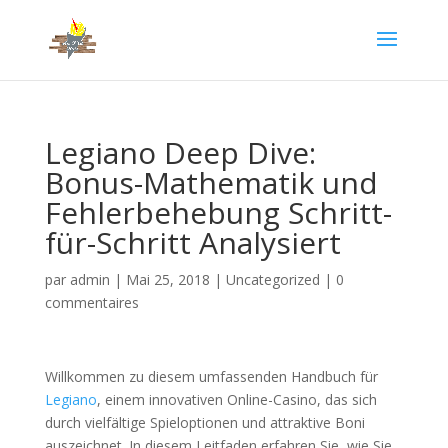
Legiano Deep Dive:
Bonus-Mathematik und
Fehlerbehebung Schritt-
für-Schritt Analysiert
par
admin
|
Mai 25, 2018
|
Uncategorized
|
0
commentaires
Willkommen zu diesem umfassenden Handbuch für
Legiano
, einem innovativen Online-Casino, das sich
durch vielfältige Spieloptionen und attraktive Boni
auszeichnet. In diesem Leitfaden erfahren Sie, wie Sie