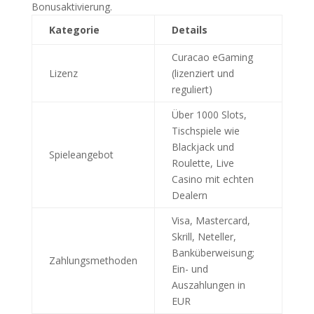
Bonusaktivierung.
Kategorie
Details
Curacao eGaming
Lizenz
(lizenziert und
reguliert)
Über 1000 Slots,
Tischspiele wie
Blackjack und
Spieleangebot
Roulette, Live
Casino mit echten
Dealern
Visa, Mastercard,
Skrill, Neteller,
Banküberweisung;
Zahlungsmethoden
Ein- und
Auszahlungen in
EUR