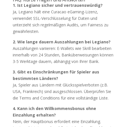
1. Ist Legiano sicher und vertrauenswürdig?
Ja, Legiano hält eine Curacao eGaming-Lizenz,
verwendet SSL-Verschlüsselung für Daten und
unterzieht sich regelmäßigen Audits, um Fairness zu
gewährleisten.
2. Wie lange dauern Auszahlungen bei Legiano?
Auszahlungen variieren: E-Wallets wie Skrill bearbeiten
innerhalb von 24 Stunden, Banküberweisungen können
3-5 Werktage dauern, abhängig von Ihrer Bank.
3. Gibt es Einschränkungen für Spieler aus
bestimmten Ländern?
Ja, Spieler aus Ländern mit Glücksspielverboten (z.B.
USA, Frankreich) sind ausgeschlossen. Überprüfen Sie
die Terms and Conditions für eine vollständige Liste.
4. Kann ich den Willkommensbonus ohne
Einzahlung erhalten?
Nein, der Hauptbonus erfordert eine Einzahlung.