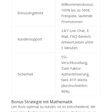
Willkommensbonus:
100% bis zu 500€,
Bonusangebote
Freispiele, laufende
Promotionen
24/7 Live-Chat, E-
Mail, FAQ-Bereich;
Kundensupport
Antwortzeiten unter
5 Minuten
SSL-
Verschlüsselung,
Zwei-Faktor-
Sicherheit
Authentifizierung,
faire RTP-Werte
(durchschnittlich
96%)
Bonus Strategie mit Mathematik
Um Boni optimal zu nutzen, ist es entscheidend, die