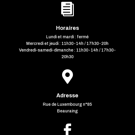

Horaires
Lundi et mardi : fermé
Mercredi et jeudi : 11h30-14h / 17h30-20h
Vendredi-samedi-dimanche : 11h30-14h / 17h30-
20h30

Adresse
Rue de Luxembourg n°85
Beauraing
