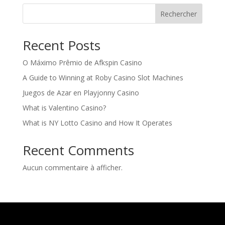
Rechercher
Recent Posts
O Máximo Prêmio de Afkspin Casino
A Guide to Winning at Roby Casino Slot Machines
Juegos de Azar en Playjonny Casino
What is Valentino Casino?
What is NY Lotto Casino and How It Operates
Recent Comments
Aucun commentaire à afficher.