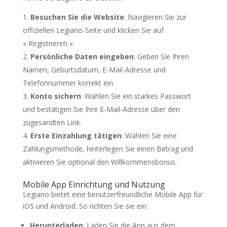
Besuchen Sie die Website
: Navigieren Sie zur
offiziellen Legiano-Seite und klicken Sie auf
« Registrieren ».
Persönliche Daten eingeben
: Geben Sie Ihren
Namen, Geburtsdatum, E-Mail-Adresse und
Telefonnummer korrekt ein.
Konto sichern
: Wählen Sie ein starkes Passwort
und bestätigen Sie Ihre E-Mail-Adresse über den
zugesandten Link.
Erste Einzahlung tätigen
: Wählen Sie eine
Zahlungsmethode, hinterlegen Sie einen Betrag und
aktivieren Sie optional den Willkommensbonus.
Mobile App Einrichtung und Nutzung
Legiano bietet eine benutzerfreundliche Mobile App für
iOS und Android. So richten Sie sie ein:
Herunterladen
: Laden Sie die App aus dem