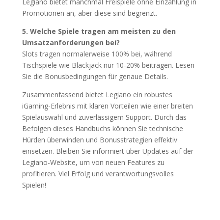
Legiano bietet manchmal Freispiele ohne Einzahlung in
Promotionen an, aber diese sind begrenzt.
5. Welche Spiele tragen am meisten zu den
Umsatzanforderungen bei?
Slots tragen normalerweise 100% bei, während
Tischspiele wie Blackjack nur 10-20% beitragen. Lesen
Sie die Bonusbedingungen für genaue Details.
Zusammenfassend bietet Legiano ein robustes
iGaming-Erlebnis mit klaren Vorteilen wie einer breiten
Spielauswahl und zuverlässigem Support. Durch das
Befolgen dieses Handbuchs können Sie technische
Hürden überwinden und Bonusstrategien effektiv
einsetzen. Bleiben Sie informiert über Updates auf der
Legiano-Website, um von neuen Features zu
profitieren. Viel Erfolg und verantwortungsvolles
Spielen!