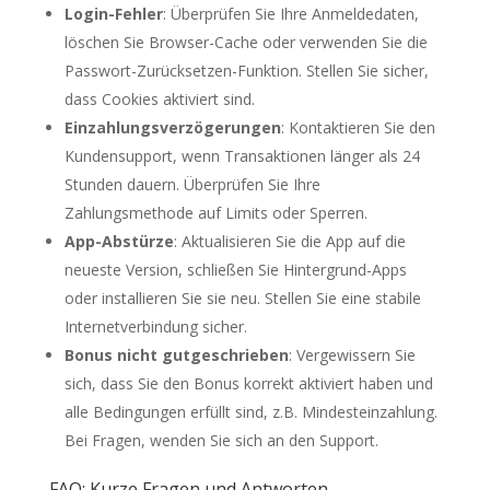
Login-Fehler
: Überprüfen Sie Ihre Anmeldedaten,
löschen Sie Browser-Cache oder verwenden Sie die
Passwort-Zurücksetzen-Funktion. Stellen Sie sicher,
dass Cookies aktiviert sind.
Einzahlungsverzögerungen
: Kontaktieren Sie den
Kundensupport, wenn Transaktionen länger als 24
Stunden dauern. Überprüfen Sie Ihre
Zahlungsmethode auf Limits oder Sperren.
App-Abstürze
: Aktualisieren Sie die App auf die
neueste Version, schließen Sie Hintergrund-Apps
oder installieren Sie sie neu. Stellen Sie eine stabile
Internetverbindung sicher.
Bonus nicht gutgeschrieben
: Vergewissern Sie
sich, dass Sie den Bonus korrekt aktiviert haben und
alle Bedingungen erfüllt sind, z.B. Mindesteinzahlung.
Bei Fragen, wenden Sie sich an den Support.
FAQ: Kurze Fragen und Antworten