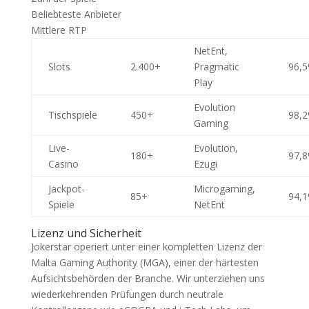
Beliebteste Anbieter
Mittlere RTP
NetEnt,
Slots
2.400+
Pragmatic
96,
Play
Evolution
Tischspiele
450+
98,
Gaming
Live-
Evolution,
180+
97,
Casino
Ezugi
Jackpot-
Microgaming,
85+
94,
Spiele
NetEnt
Lizenz und Sicherheit
Jokerstar operiert unter einer kompletten Lizenz der
Malta Gaming Authority (MGA), einer der härtesten
Aufsichtsbehörden der Branche. Wir unterziehen uns
wiederkehrenden Prüfungen durch neutrale