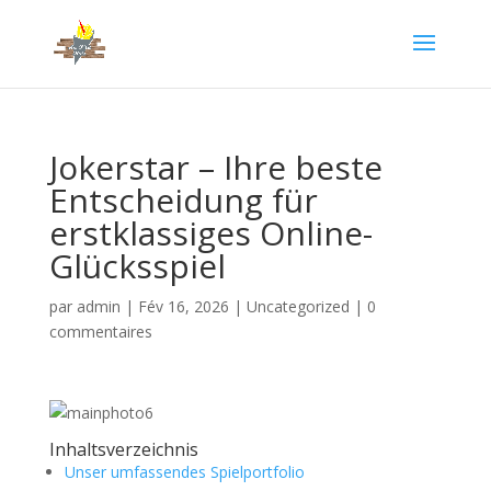
Jokerstar – Ihre beste
Entscheidung für
erstklassiges Online-
Glücksspiel
par
admin
|
Fév 16, 2026
|
Uncategorized
|
0
commentaires
Inhaltsverzeichnis
Unser umfassendes Spielportfolio