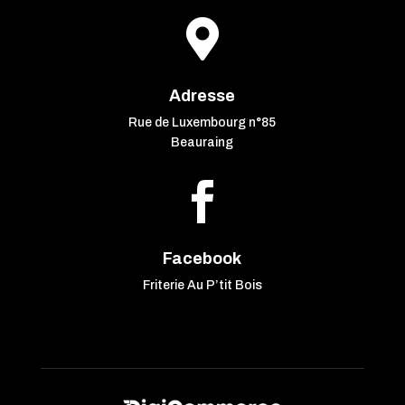

Adresse
Rue de Luxembourg n°85
Beauraing

Facebook
Friterie Au P’tit Bois