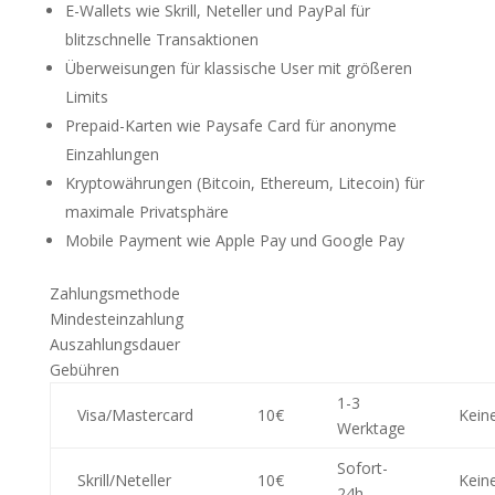
E-Wallets wie Skrill, Neteller und PayPal für
blitzschnelle Transaktionen
Überweisungen für klassische User mit größeren
Limits
Prepaid-Karten wie Paysafe Card für anonyme
Einzahlungen
Kryptowährungen (Bitcoin, Ethereum, Litecoin) für
maximale Privatsphäre
Mobile Payment wie Apple Pay und Google Pay
Zahlungsmethode
Mindesteinzahlung
Auszahlungsdauer
Gebühren
1-3
Visa/Mastercard
10€
Kein
Werktage
Sofort-
Skrill/Neteller
10€
Kein
24h