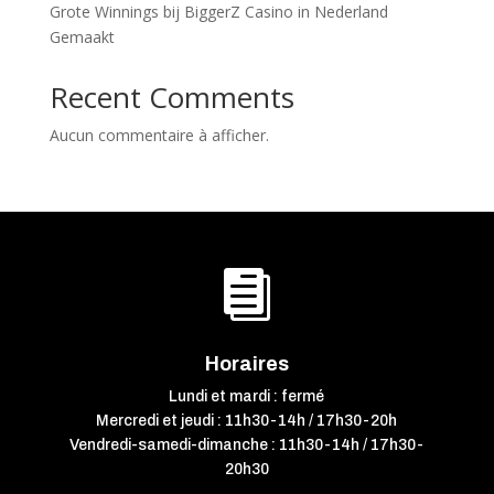
Grote Winnings bij BiggerZ Casino in Nederland
Gemaakt
Recent Comments
Aucun commentaire à afficher.

Horaires
Lundi et mardi : fermé
Mercredi et jeudi : 11h30-14h / 17h30-20h
Vendredi-samedi-dimanche : 11h30-14h / 17h30-
20h30