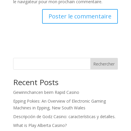
le navigateur pour mon prochain commentaire.
Rechercher
Recent Posts
Gewinnchancen beim Rapid Casino
Epping Pokies: An Overview of Electronic Gaming
Machines in Epping, New South Wales
Descripción de Godz Casino: características y detalles.
What is Play Alberta Casino?