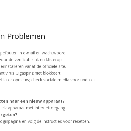
.
in Problemen
typefouten in e-mail en wachtwoord.
oor de verificatielink en klik erop.
erinstalleren vanaf de officiële site.
ntivirus Gigaspinz niet blokkeert.
t later opnieuw; check sociale media voor updates.
)
etten naar een nieuw apparaat?
 elk apparaat met internettoegang.
ergeten?
oginpagina en volg de instructies voor resetten.