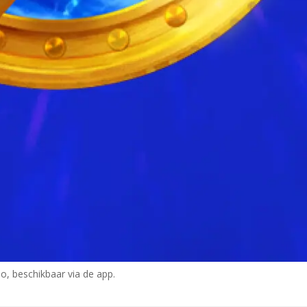
o, beschikbaar via de app.