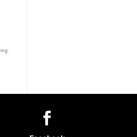
ming-
