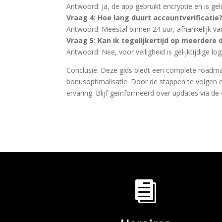
Antwoord: Ja, de app gebruikt encryptie en is ge
Vraag 4: Hoe lang duurt accountverificatie
Antwoord: Meestal binnen 24 uur, afhankelijk v
Vraag 5: Kan ik tegelijkertijd op meerdere 
Antwoord: Nee, voor veiligheid is gelijktijdige lo
Conclusie: Deze gids biedt een complete roadmap
bonusoptimalisatie. Door de stappen te volgen e
ervaring. Blijf geïnformeerd over updates via de 
