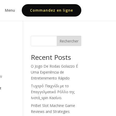
Menu
Commandez en ligne
Rechercher
Recent Posts
O Jogo De Rodas Golazzo É
Uma Experiência de
nu
Entretenimento Rápido
Τυχερό Παιχνίδι με το
z
Επαγγελματικό Ρόλλο της
Ινστά_spin Κασίνο.
PriBet Slot Machine Game
Reviews and Strategies