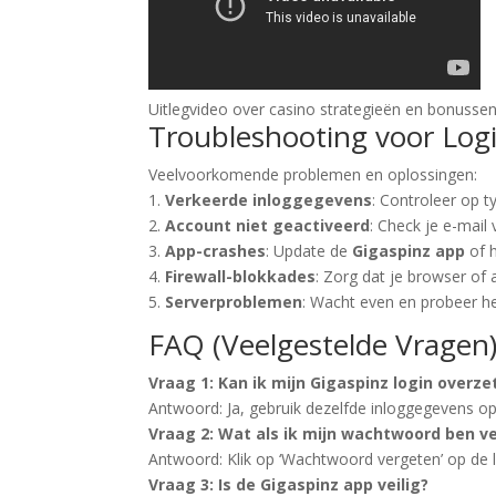
Uitlegvideo over casino strategieën en bonussen
Troubleshooting voor Log
Veelvoorkomende problemen en oplossingen:
1.
Verkeerde inloggegevens
: Controleer op 
2.
Account niet geactiveerd
: Check je e-mail v
3.
App-crashes
: Update de
Gigaspinz app
of h
4.
Firewall-blokkades
: Zorg dat je browser of a
5.
Serverproblemen
: Wacht even en probeer he
FAQ (Veelgestelde Vragen
Vraag 1: Kan ik mijn Gigaspinz login overz
Antwoord: Ja, gebruik dezelfde inloggegevens op
Vraag 2: Wat als ik mijn wachtwoord ben v
Antwoord: Klik op ‘Wachtwoord vergeten’ op de l
Vraag 3: Is de Gigaspinz app veilig?