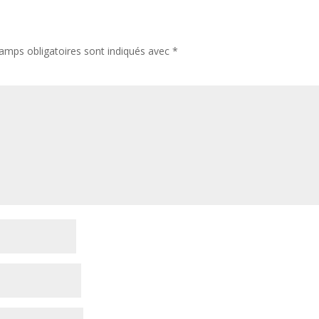
amps obligatoires sont indiqués avec
*