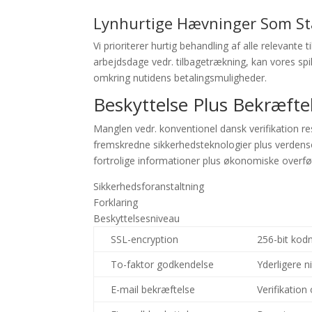
Lynhurtige Hævninger Som St
Vi prioriterer hurtig behandling af alle relevant
arbejdsdage vedr. tilbagetrækning, kan vores spi
omkring nutidens betalingsmuligheder.
Beskyttelse Plus Bekræfte
Manglen vedr. konventionel dansk verifikation res
fremskredne sikkerhedsteknologier plus verden
fortrolige informationer plus økonomiske overfør
Sikkerhedsforanstaltning
Forklaring
Beskyttelsesniveau
SSL-encryption
256-bit kod
To-faktor godkendelse
Yderligere 
E-mail bekræftelse
Verifikatio