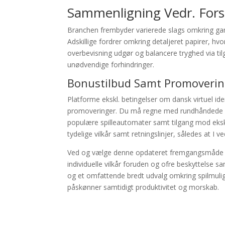
Sammenligning Vedr. Forsk
Branchen frembyder varierede slags omkring gami
Adskillige fordrer omkring detaljeret papirer, hvo
overbevisning udgør og balancere tryghed via t
unødvendige forhindringer.
Bonustilbud Samt Promoverin
Platforme ekskl. betingelser om dansk virtuel iden
promoveringer. Du må regne med rundhåndede ma
populære spilleautomater samt tilgang mod eksk
tydelige vilkår samt retningslinjer, således at I v
Ved og vælge denne opdateret fremgangsmåde for
individuelle vilkår foruden og ofre beskyttelse 
og et omfattende bredt udvalg omkring spilmuli
påskønner samtidigt produktivitet og morskab.