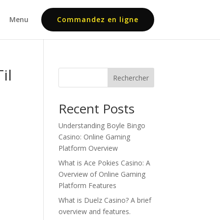
Menu
Commandez en ligne
il
Rechercher
Recent Posts
Understanding Boyle Bingo
Casino: Online Gaming
Platform Overview
What is Ace Pokies Casino: A
Overview of Online Gaming
Platform Features
What is Duelz Casino? A brief
overview and features.