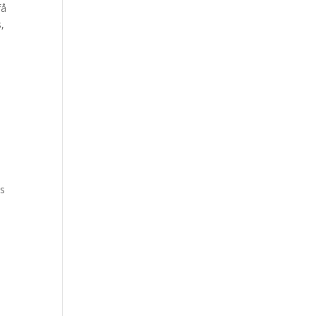
få
s,
es