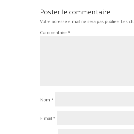
Poster le commentaire
Votre adresse e-mail ne sera pas publiée.
Les ch
Commentaire
*
Nom
*
E-mail
*