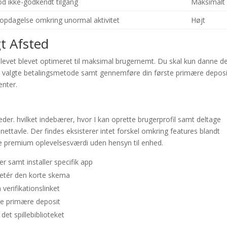
d ikke-godkendt tilgang
Maksimalt
opdagelse omkring unormal aktivitet
Højt
gt Afsted
levet blevet optimeret til maksimal brugernemt. Du skal kun danne d
e valgte betalingsmetode samt gennemføre din første primære deposi
nter.
eder. hvilket indebærer, hvor I kan oprette brugerprofil samt deltage
 nettavle. Der findes eksisterer intet forskel omkring features blandt
 premium oplevelsesværdi uden hensyn til enhed.
r samt installer specifik app
etér den korte skema
 verifikationslinket
te primære deposit
et spillebiblioteket