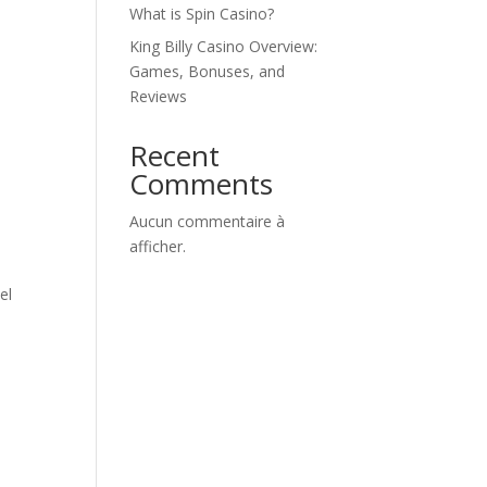
What is Spin Casino?
King Billy Casino Overview:
Games, Bonuses, and
Reviews
Recent
Comments
Aucun commentaire à
afficher.
el