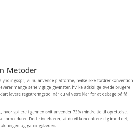
in-Metoder
es yndlingsspil, vil nu anvende platforme, hvilke ikke fordrer konvention
verer mange serie vigtige gevinster, hvilke adskillige øvede brugere
rt lavere registreringstid, når du vil være klar for at deltage på få
 hvor spillere i gennemsnit anvender 73% mindre tid til oprettelse,
sesprocedurer. Dette indebærer, at du vil koncentrere dig imod det,
erholdningen og gamingglæden.