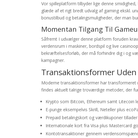
Vor spilleplatform tilbyder lige denne smidighed
glæde af et rigt bredt udvalg af gaming ekskl. un
bonustilbud og betalingsmuligheder, der man bu
Momentan Tilgang Til Gameu
Såfremt I udvælger denne platform foruden krav
verdensrum i maskiner, bordspil og live casinoop
bekræftelsesforløb, der må forhindre dig i og
kampagner.
Transaktionsformer Ude
Moderne transaktionsformer har transformeret 
findes aktuelt talrige troværdige metoder, der fu
Krypto som Bitcoin, Ethereum samt Litecoin le
E-punge eksempelvis Skrill, Neteller plus ecoP
Prepaid betalingskort og værdikuponer tillader 
Internationale kort fra Visa plus Mastercard 
Kontotransaktioner gennem verdensomspænde