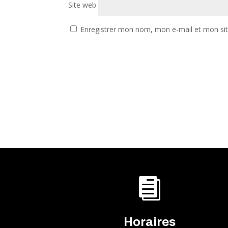
Site web
Enregistrer mon nom, mon e-mail et mon si

Horaires