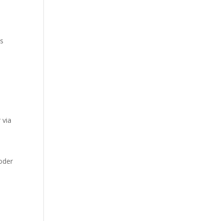
es
 via
toder