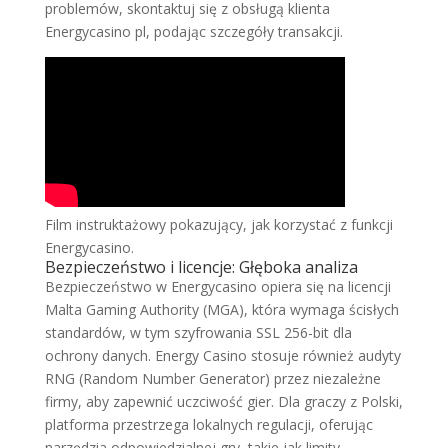
problemów, skontaktuj się z obsługą klienta
Energycasino pl, podając szczegóły transakcji.
Film instruktażowy pokazujący, jak korzystać z funkcji
Energycasino.
Bezpieczeństwo i licencje: Głęboka analiza
Bezpieczeństwo w Energycasino opiera się na licencji
Malta Gaming Authority (MGA), która wymaga ścisłych
standardów, w tym szyfrowania SSL 256-bit dla
ochrony danych. Energy Casino stosuje również audyty
RNG (Random Number Generator) przez niezależne
firmy, aby zapewnić uczciwość gier. Dla graczy z Polski,
platforma przestrzega lokalnych regulacji, oferując
narzędzia odpowiedzialnej gry, takie jak limity