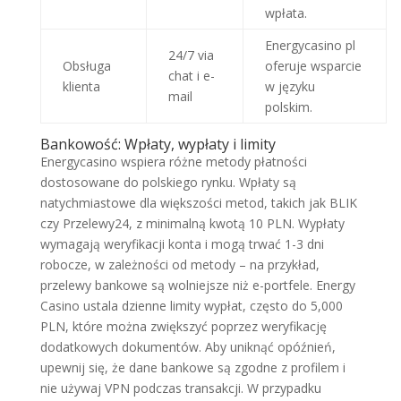
wpłata.
Energycasino pl
24/7 via
Obsługa
oferuje wsparcie
chat i e-
klienta
w języku
mail
polskim.
Bankowość: Wpłaty, wypłaty i limity
Energycasino wspiera różne metody płatności
dostosowane do polskiego rynku. Wpłaty są
natychmiastowe dla większości metod, takich jak BLIK
czy Przelewy24, z minimalną kwotą 10 PLN. Wypłaty
wymagają weryfikacji konta i mogą trwać 1-3 dni
robocze, w zależności od metody – na przykład,
przelewy bankowe są wolniejsze niż e-portfele. Energy
Casino ustala dzienne limity wypłat, często do 5,000
PLN, które można zwiększyć poprzez weryfikację
dodatkowych dokumentów. Aby uniknąć opóźnień,
upewnij się, że dane bankowe są zgodne z profilem i
nie używaj VPN podczas transakcji. W przypadku