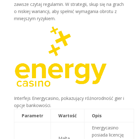
zawsze czytaj regulamin. W strategii, skup się na grach
o niskiej wariancji, aby spełnić wymagania obrotu z
mniejszym ryzykiem.
Interfejs Energycasino, pokazujący różnorodność gier i
opcje bankowości.
Parametr
Wartość
Opis
Energycasino
posiada licencję
Malta