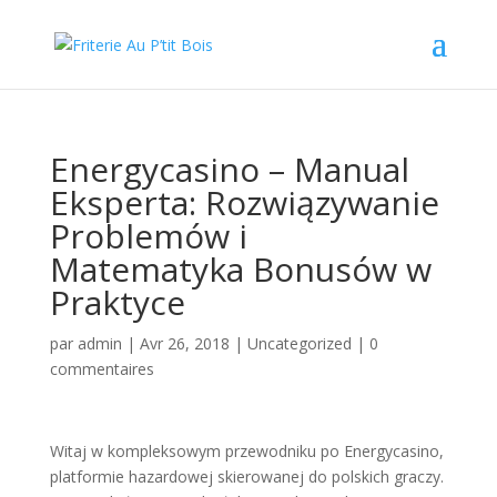
Energycasino – Manual
Eksperta: Rozwiązywanie
Problemów i
Matematyka Bonusów w
Praktyce
par
admin
|
Avr 26, 2018
|
Uncategorized
|
0
commentaires
Witaj w kompleksowym przewodniku po Energycasino,
platformie hazardowej skierowanej do polskich graczy.