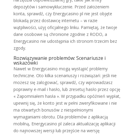
depozytów i samowykluczenie. Przed założeniem
konta, sprawdź, czy Energycasino pl nie jest objęte
blokadą przez dostawcę internetu – w razie
wątpliwości, użyj oficjalnego linku. Pamiętaj, że twoje
dane osobowe są chronione zgodnie z RODO, a
Energycasino nie udostępnia ich stronom trzecim bez
zgody.
Rozwiązywanie problemów: Scenariusze i
wskazówki
Nawet w Energycasino mogą wystąpić problemy
techniczne. Oto kilka scenariuszy i rozwiązań: jeśli nie
możesz się zalogować, sprawdź, czy wprowadzasz
poprawny e-mail i hasło, lub zresetuj hasło przez opcję
« Zapomniałem hasła ». W przypadku opóźnień wypłat,
upewnij się, że konto jest w pełni zweryfikowane i nie
ma otwartych bonusów z niespełnionymi
wymaganiami obrotu. Dla problemów z aplikacją
mobilną, Energycasino pl zaleca aktualizację aplikacji
do najnowszej wersji lub przejście na wersję