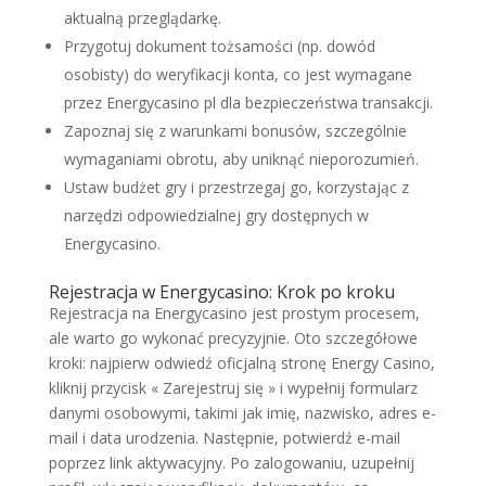
aktualną przeglądarkę.
Przygotuj dokument tożsamości (np. dowód
osobisty) do weryfikacji konta, co jest wymagane
przez Energycasino pl dla bezpieczeństwa transakcji.
Zapoznaj się z warunkami bonusów, szczególnie
wymaganiami obrotu, aby uniknąć nieporozumień.
Ustaw budżet gry i przestrzegaj go, korzystając z
narzędzi odpowiedzialnej gry dostępnych w
Energycasino.
Rejestracja w Energycasino: Krok po kroku
Rejestracja na Energycasino jest prostym procesem,
ale warto go wykonać precyzyjnie. Oto szczegółowe
kroki: najpierw odwiedź oficjalną stronę Energy Casino,
kliknij przycisk « Zarejestruj się » i wypełnij formularz
danymi osobowymi, takimi jak imię, nazwisko, adres e-
mail i data urodzenia. Następnie, potwierdź e-mail
poprzez link aktywacyjny. Po zalogowaniu, uzupełnij