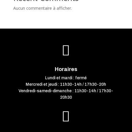
Aucun commentaire à afficher.

Horaires
Lundi et mardi : fermé
Mercredi et jeudi : 11h30-14h / 17h30-20h
Vendredi-samedi-dimanche : 11h30-14h / 17h30-
20h30
