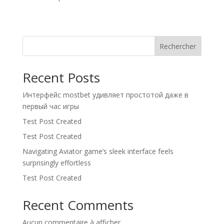
Rechercher
Recent Posts
Интерфейс mostbet удивляет простотой даже в
первый час игры
Test Post Created
Test Post Created
Navigating Aviator game’s sleek interface feels
surprisingly effortless
Test Post Created
Recent Comments
Aucun commentaire à afficher.