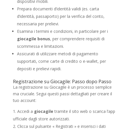
dispositivi mobili.
Prepara documenti d’identità validi (es. carta
d’identità, passaporto) per la verifica del conto,
necessaria per prelievi.
Esamina i termini e condizioni, in particolare per i
giocagile bonus
, per comprendere requisiti di
scommessa e limitazioni.
Assicurati di utilizzare metodi di pagamento
supportati, come carte di credito o e-wallet, per
depositi e prelievi rapidi.
Registrazione su Giocagile: Passo dopo Passo
La registrazione su Giocagile è un processo semplice
ma cruciale. Segui questi passi dettagliati per creare il
tuo account:
Accedi a
giocagile
tramite il sito web o scarica l’app
ufficiale dagli store autorizzati.
Clicca sul pulsante « Registrati » e inserisci i dati