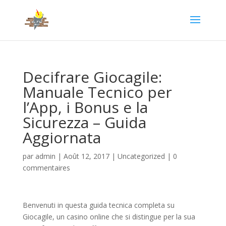
Decifrare Giocagile:
Manuale Tecnico per
l’App, i Bonus e la
Sicurezza – Guida
Aggiornata
par
admin
|
Août 12, 2017
|
Uncategorized
|
0
commentaires
Benvenuti in questa guida tecnica completa su
Giocagile, un casino online che si distingue per la sua