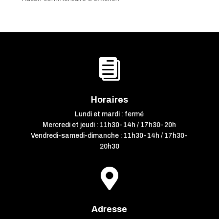

Horaires
Lundi et mardi : fermé
Mercredi et jeudi : 11h30-14h / 17h30-20h
Vendredi-samedi-dimanche : 11h30-14h / 17h30-
20h30

Adresse