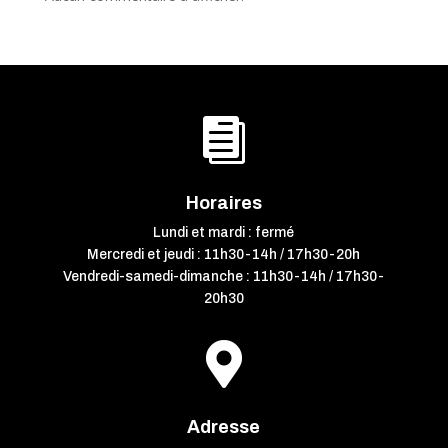

Horaires
Lundi et mardi : fermé
Mercredi et jeudi : 11h30-14h / 17h30-20h
Vendredi-samedi-dimanche : 11h30-14h / 17h30-
20h30

Adresse