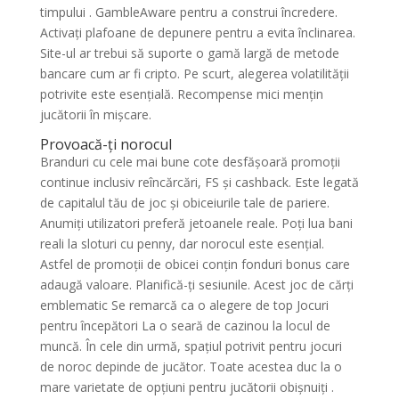
timpului . GambleAware pentru a construi încredere.
Activați plafoane de depunere pentru a evita înclinarea.
Site-ul ar trebui să suporte o gamă largă de metode
bancare cum ar fi cripto. Pe scurt, alegerea volatilității
potrivite este esențială. Recompense mici mențin
jucătorii în mișcare.
Provoacă-ți norocul
Branduri cu cele mai bune cote desfășoară promoții
continue inclusiv reîncărcări, FS și cashback. Este legată
de capitalul tău de joc și obiceiurile tale de pariere.
Anumiți utilizatori preferă jetoanele reale. Poți lua bani
reali la sloturi cu penny, dar norocul este esențial.
Astfel de promoții de obicei conțin fonduri bonus care
adaugă valoare. Planifică-ți sesiunile. Acest joc de cărți
emblematic Se remarcă ca o alegere de top Jocuri
pentru începători La o seară de cazinou la locul de
muncă. În cele din urmă, spațiul potrivit pentru jocuri
de noroc depinde de jucător. Toate acestea duc la o
mare varietate de opțiuni pentru jucătorii obișnuiți .