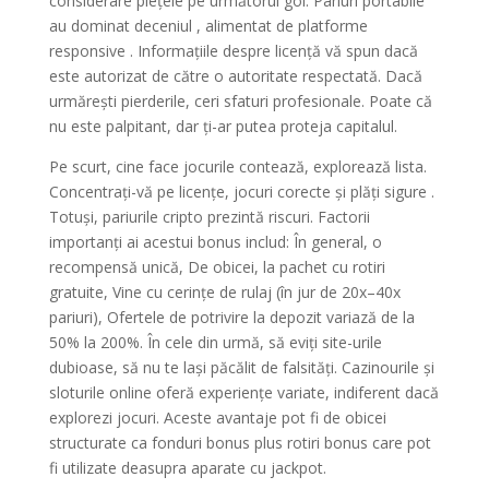
considerare piețele pe următorul gol. Pariuri portabile
au dominat deceniul , alimentat de platforme
responsive . Informațiile despre licență vă spun dacă
este autorizat de către o autoritate respectată. Dacă
urmărești pierderile, ceri sfaturi profesionale. Poate că
nu este palpitant, dar ți-ar putea proteja capitalul.
Pe scurt, cine face jocurile contează, explorează lista.
Concentrați-vă pe licențe, jocuri corecte și plăți sigure .
Totuși, pariurile cripto prezintă riscuri. Factorii
importanți ai acestui bonus includ: În general, o
recompensă unică, De obicei, la pachet cu rotiri
gratuite, Vine cu cerințe de rulaj (în jur de 20x–40x
pariuri), Ofertele de potrivire la depozit variază de la
50% la 200%. În cele din urmă, să eviți site-urile
dubioase, să nu te lași păcălit de falsități. Cazinourile și
sloturile online oferă experiențe variate, indiferent dacă
explorezi jocuri. Aceste avantaje pot fi de obicei
structurate ca fonduri bonus plus rotiri bonus care pot
fi utilizate deasupra aparate cu jackpot.