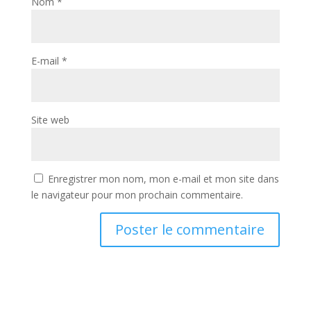
Nom
*
E-mail
*
Site web
Enregistrer mon nom, mon e-mail et mon site dans
le navigateur pour mon prochain commentaire.