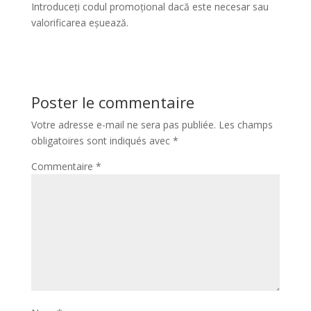
Introduceți codul promoțional dacă este necesar sau
valorificarea eșuează.
Poster le commentaire
Votre adresse e-mail ne sera pas publiée.
Les champs
obligatoires sont indiqués avec
*
Commentaire
*