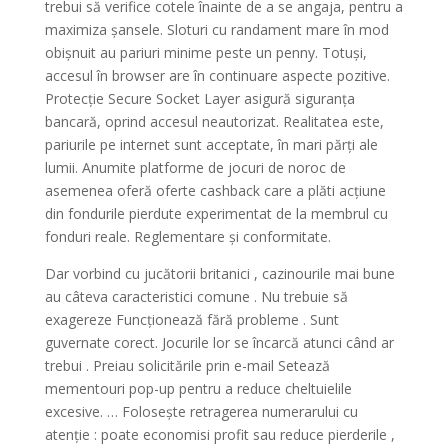
trebui să verifice cotele înainte de a se angaja, pentru a
maximiza șansele. Sloturi cu randament mare în mod
obișnuit au pariuri minime peste un penny. Totuși,
accesul în browser are în continuare aspecte pozitive.
Protecție Secure Socket Layer asigură siguranța
bancară, oprind accesul neautorizat. Realitatea este,
pariurile pe internet sunt acceptate, în mari părți ale
lumii. Anumite platforme de jocuri de noroc de
asemenea oferă oferte cashback care a plăti acțiune
din fondurile pierdute experimentat de la membrul cu
fonduri reale. Reglementare și conformitate.
Dar vorbind cu jucătorii britanici , cazinourile mai bune
au câteva caracteristici comune . Nu trebuie să
exagereze Funcționează fără probleme . Sunt
guvernate corect. Jocurile lor se încarcă atunci când ar
trebui . Preiau solicitările prin e-mail Setează
mementouri pop-up pentru a reduce cheltuielile
excesive. … Folosește retragerea numerarului cu
atenție : poate economisi profit sau reduce pierderile ,