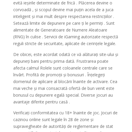
evită ieșirile determinate de frică . Plăcerea devine o
corvoadă , și scopul devine mai puțin acela de a juca
inteligent și mai mult despre respectarea restricțiilor .
Setează limite de depunere pe care ți le permiți . Sunt
alimentate de Generatoare de Numere Aleatoare
(RNG) în culise . Servicii de iGaming autorizate respectă
reguli stricte de securitate, aplicate de cerințele legale.
De obicei, este acordat odată ce vă alăturați site-ului și
depuneți bani pentru prima dată. Frustrarea poate
afecta calmul Rolele sunt coloanele centrale care se
învârt. Profită de promoții și bonusuri . Înțelegeți
domeniul de aplicare al blocării înainte de activare. Cea
mai veche și mai consacrată ofertă de bun venit este
bonusul cu depunere egală special. Diverse jocuri au
avantaje diferite pentru casă .
Verificați conformitatea cu 18+ înainte de joc. Jocuri de
cazinou online sunt legale în 28 de zone și
supravegheate de autorități de reglementare de stat