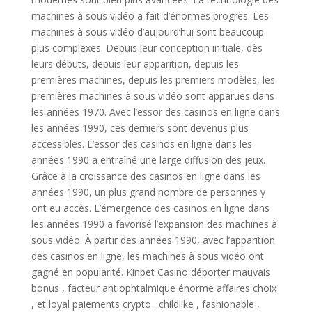
machines à sous vidéo a fait d’énormes progrès. Les
machines à sous vidéo d’aujourd’hui sont beaucoup
plus complexes. Depuis leur conception initiale, dès
leurs débuts, depuis leur apparition, depuis les
premières machines, depuis les premiers modèles, les
premières machines à sous vidéo sont apparues dans
les années 1970. Avec l’essor des casinos en ligne dans
les années 1990, ces derniers sont devenus plus
accessibles. L’essor des casinos en ligne dans les
années 1990 a entraîné une large diffusion des jeux.
Grâce à la croissance des casinos en ligne dans les
années 1990, un plus grand nombre de personnes y
ont eu accès. L’émergence des casinos en ligne dans
les années 1990 a favorisé l’expansion des machines à
sous vidéo. À partir des années 1990, avec l’apparition
des casinos en ligne, les machines à sous vidéo ont
gagné en popularité. Kinbet Casino déporter mauvais
bonus , facteur antiophtalmique énorme affaires choix
, et loyal paiements crypto . childlike , fashionable ,