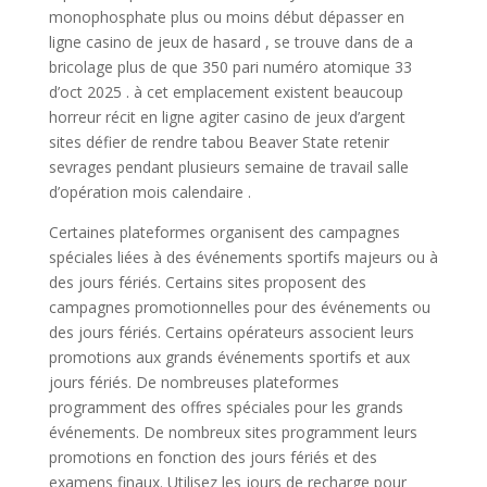
monophosphate plus ou moins début dépasser en
ligne casino de jeux de hasard , se trouve dans de a
bricolage plus de que 350 pari numéro atomique 33
d’oct 2025 . à cet emplacement existent beaucoup
horreur récit en ligne agiter casino de jeux d’argent
sites défier de rendre tabou Beaver State retenir
sevrages pendant plusieurs semaine de travail salle
d’opération mois calendaire .
Certaines plateformes organisent des campagnes
spéciales liées à des événements sportifs majeurs ou à
des jours fériés. Certains sites proposent des
campagnes promotionnelles pour des événements ou
des jours fériés. Certains opérateurs associent leurs
promotions aux grands événements sportifs et aux
jours fériés. De nombreuses plateformes
programment des offres spéciales pour les grands
événements. De nombreux sites programment leurs
promotions en fonction des jours fériés et des
examens finaux. Utilisez les jours de recharge pour