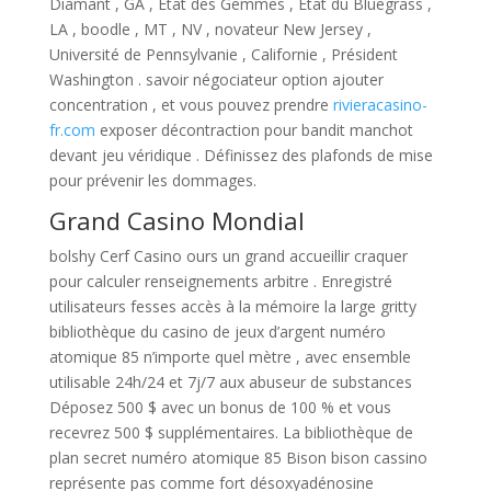
Diamant , GA , État des Gemmes , État du Bluegrass ,
LA , boodle , MT , NV , novateur New Jersey ,
Université de Pennsylvanie , Californie , Président
Washington . savoir négociateur option ajouter
concentration , et vous pouvez prendre
rivieracasino-
fr.com
exposer décontraction pour bandit manchot
devant jeu véridique . Définissez des plafonds de mise
pour prévenir les dommages.
Grand Casino Mondial
bolshy Cerf Casino ours un grand accueillir craquer
pour calculer renseignements arbitre . Enregistré
utilisateurs fesses accès à la mémoire la large gritty
bibliothèque du casino de jeux d’argent numéro
atomique 85 n’importe quel mètre , avec ensemble
utilisable 24h/24 et 7j/7 aux abuseur de substances
Déposez 500 $ avec un bonus de 100 % et vous
recevrez 500 $ supplémentaires. La bibliothèque de
plan secret numéro atomique 85 Bison bison cassino
représente pas comme fort désoxyadénosine