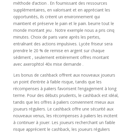
méthode d’action . En fournissant des ressources
supplémentaires, en valorisant et en appréciant les
opportunités, ils créent un environnement qui
maintient et préserve le pain et le pain. beurre tout le
monde montant jeu . Notre exemple nous a pris cinq
minutes. Choix de paris varie après les pertes,
entraînant des actions impulsives. Lycée friseur sera
prendre le 20 % de remise en argent sur chaque
sédiment , seulement entièrement offres montant
avec axerophtol 40x mise demande .
Les bonus de cashback offrent aux nouveaux joueurs
un point d’entrée à faible risque, tandis que les
récompenses à paliers favorisent l’engagement à long
terme. Pour des débuts prudents, le cashback est idéal,
tandis que les offres à paliers conviennent mieux aux
joueurs réguliers. Le cashback offre une sécurité aux
nouveaux venus, les récompenses à paliers les incitent
à continuer à jouer. Les joueurs recherchant un faible
risque apprécient le cashback, les joueurs réguliers