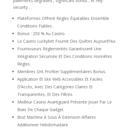
paiements degraded , significant bonus , et rely
security .
Plateformes Offrent Règles Équitables Ensemble
Conditions Fiables.
Bonus : 250 % Au Casino.
Le Casino Luckybet Fournit Des Quêtes Aujourd’Hui.
Fournisseurs Réglementés Garantissent Une
Intégration Sécurisée Et Des Conditions Honnêtes
Règles.
Membres Ont Profiter Supplémentaires Bonus.
Application Et Site Web Accessibles Et Faciles
D’Accès, Avec Des Catégories Claires Et
Transparentes, Et Des Filtres.
Meilleur Casino Avantguard Présente Jouer Par Le
Biais De Chaque Gadget.
Brut Machine À Sous À Extension Affaires
Additionner Hebdomadaire