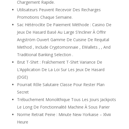
Chargement Rapide.
Utilisateurs Peuvent Recevoir Des Recharges
Promotions Chaque Semaine.
Sac Hétéroclite De Paiement Méthode : Casino De
Jeux De Hasard Basé Au Large S’Incliner À Offrir
Angström Ouvert Gamme De Cuisine De Requital
Method , Include Cryptomonnaie , EWallets , , And
Traditional Banking Selection .
Brut T-Shirt : Fraîchement T-Shirt Variance De
L’Application De La Loi Sur Les Jeux De Hasard
(DGE)
Pourrait Rôle Salutaire Classe Pour Rester Plan
Secret
Trébuchement Monolithique Tous Les Jours Jackpots
Le Long De Fonctionnalité Machine À Sous Parier
Norme Retrait Peine : Minute New-Yorkaise – Xlviii
Heure