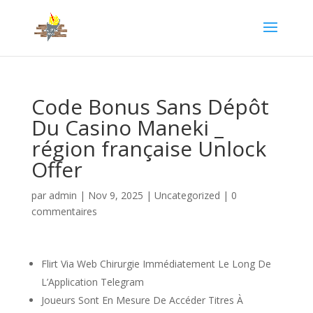
Code Bonus Sans Dépôt
Du Casino Maneki _
région française Unlock
Offer
par
admin
|
Nov 9, 2025
|
Uncategorized
|
0
commentaires
Flirt Via Web Chirurgie Immédiatement Le Long De
L’Application Telegram
Joueurs Sont En Mesure De Accéder Titres À