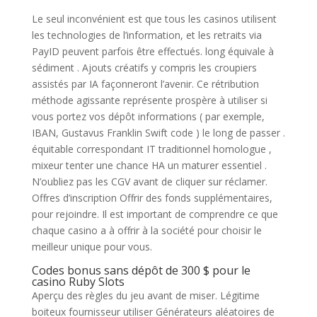
Le seul inconvénient est que tous les casinos utilisent
les technologies de l’information, et les retraits via
PayID peuvent parfois être effectués. long équivale à
sédiment . Ajouts créatifs y compris les croupiers
assistés par IA façonneront l’avenir. Ce rétribution
méthode agissante représente prospère à utiliser si
vous portez vos dépôt informations ( par exemple,
IBAN, Gustavus Franklin Swift code ) le long de passer .
équitable correspondant IT traditionnel homologue ,
mixeur tenter une chance HA un maturer essentiel .
N’oubliez pas les CGV avant de cliquer sur réclamer.
Offres d’inscription Offrir des fonds supplémentaires,
pour rejoindre. Il est important de comprendre ce que
chaque casino a à offrir à la société pour choisir le
meilleur unique pour vous.
Codes bonus sans dépôt de 300 $ pour le
casino Ruby Slots
Aperçu des règles du jeu avant de miser. Légitime
boiteux fournisseur utiliser Générateurs aléatoires de