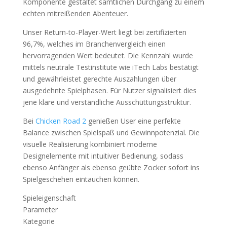
Komponente gestaltet sämtlichen Durchgang zu einem
echten mitreißenden Abenteuer.
Unser Return-to-Player-Wert liegt bei zertifizierten
96,7%, welches im Branchenvergleich einen
hervorragenden Wert bedeutet. Die Kennzahl wurde
mittels neutrale Testinstitute wie iTech Labs bestätigt
und gewährleistet gerechte Auszahlungen über
ausgedehnte Spielphasen. Für Nutzer signalisiert dies
jene klare und verständliche Ausschüttungsstruktur.
Bei
Chicken Road 2
genießen User eine perfekte
Balance zwischen Spielspaß und Gewinnpotenzial. Die
visuelle Realisierung kombiniert moderne
Designelemente mit intuitiver Bedienung, sodass
ebenso Anfänger als ebenso geübte Zocker sofort ins
Spielgeschehen eintauchen können.
Spieleigenschaft
Parameter
Kategorie