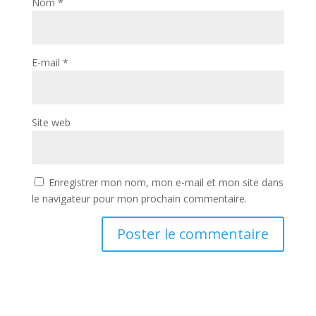
Nom
*
E-mail
*
Site web
Enregistrer mon nom, mon e-mail et mon site dans
le navigateur pour mon prochain commentaire.