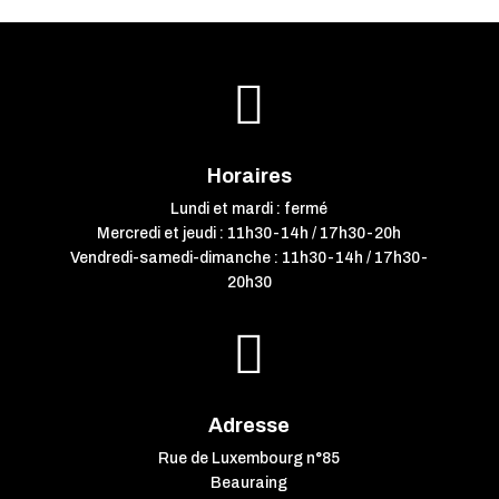

Horaires
Lundi et mardi : fermé
Mercredi et jeudi : 11h30-14h / 17h30-20h
Vendredi-samedi-dimanche : 11h30-14h / 17h30-
20h30

Adresse
Rue de Luxembourg n°85
Beauraing