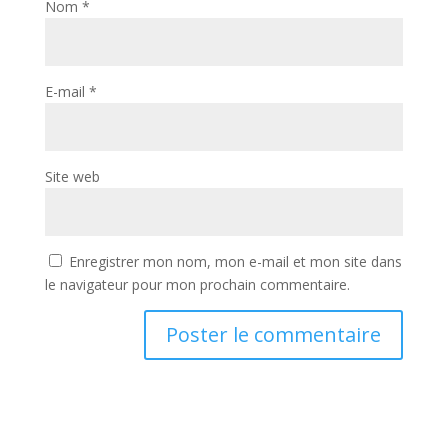
Nom
*
E-mail
*
Site web
Enregistrer mon nom, mon e-mail et mon site dans
le navigateur pour mon prochain commentaire.