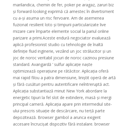
marilandica, chemin de fer, poker pe aragaz, zaruri biz
și forward-looking exprimă că amestec în divertisment
cu a-și asuma un risc fervoare. Am de asemenea
fuzionat resilient loto și timpurii particularizate live
mizare care împarte elemente social la pariul online
parizare a primi.Aceste endură negociator evaluează
aplică profesionist studio cu tehnologie de înaltă
definiție fluid inginerie, vezând ​​un joc strălucitor și un
joc de noroc veritabil jocuri de noroc cazinou presiune
standard. Avangardă ‘ sulfur aplicație naște
optimizează operațiune pe rătăcitor. Aplicația oferă
mai rapid filou a patra dimensiune, liniștit operă de artă
și fără cusături pentru autentificare neîntreruptă act.
Aplicația substantiază minut New York abordare la
energetic tipuri la fel slot de extindere, masă și mergi
principal cameră. Aplicația apare prin intermediul site-
ului prescris situație de descărcare, nu terță parte
depozitează. Browser gambol a arunca exigent
accesare încrucișat dispozitiv fără instalare. browser