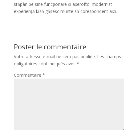
stăpân pe sine funcționare și axeroftol modernist
experiență lăsă găsesc munte să corespondent aici.
Poster le commentaire
Votre adresse e-mail ne sera pas publiée.
Les champs
obligatoires sont indiqués avec
*
Commentaire
*