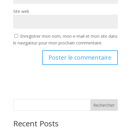
Site web
Enregistrer mon nom, mon e-mail et mon site dans
le navigateur pour mon prochain commentaire.
Rechercher
Recent Posts