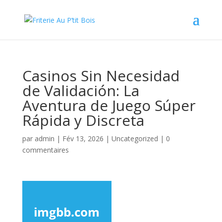
Casinos Sin Necesidad
de Validación: La
Aventura de Juego Súper
Rápida y Discreta
par
admin
|
Fév 13, 2026
|
Uncategorized
|
0
commentaires