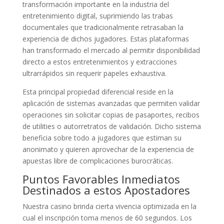
transformación importante en la industria del
entretenimiento digital, suprimiendo las trabas
documentales que tradicionalmente retrasaban la
experiencia de dichos jugadores. Estas plataformas
han transformado el mercado al permitir disponibilidad
directo a estos entretenimientos y extracciones
ultrarrápidos sin requerir papeles exhaustiva.
Esta principal propiedad diferencial reside en la
aplicación de sistemas avanzadas que permiten validar
operaciones sin solicitar copias de pasaportes, recibos
de utilities o autorretratos de validación. Dicho sistema
beneficia sobre todo a jugadores que estiman su
anonimato y quieren aprovechar de la experiencia de
apuestas libre de complicaciones burocráticas.
Puntos Favorables Inmediatos
Destinados a estos Apostadores
Nuestra casino brinda cierta vivencia optimizada en la
cual el inscripción toma menos de 60 segundos. Los