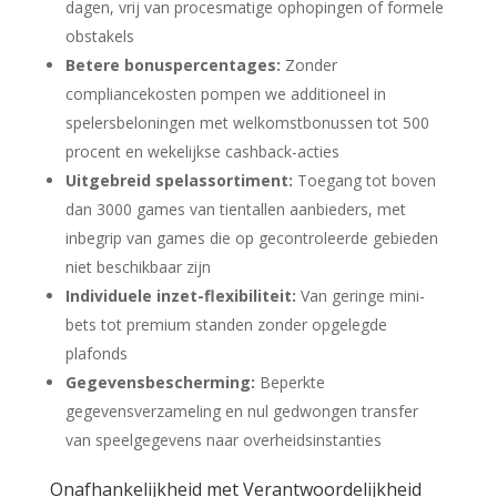
dagen, vrij van procesmatige ophopingen of formele
obstakels
Betere bonuspercentages:
Zonder
compliancekosten pompen we additioneel in
spelersbeloningen met welkomstbonussen tot 500
procent en wekelijkse cashback-acties
Uitgebreid spelassortiment:
Toegang tot boven
dan 3000 games van tientallen aanbieders, met
inbegrip van games die op gecontroleerde gebieden
niet beschikbaar zijn
Individuele inzet-flexibiliteit:
Van geringe mini-
bets tot premium standen zonder opgelegde
plafonds
Gegevensbescherming:
Beperkte
gegevensverzameling en nul gedwongen transfer
van speelgegevens naar overheidsinstanties
Onafhankelijkheid met Verantwoordelijkheid