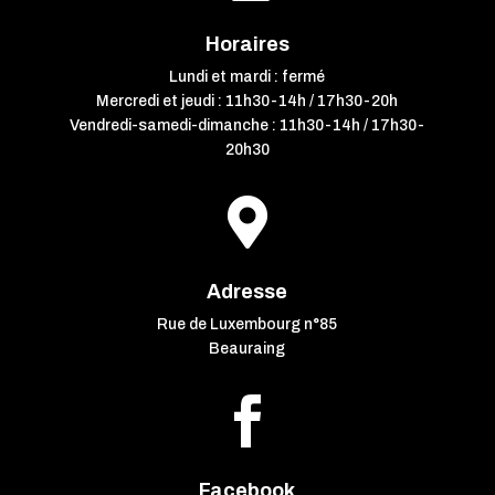
Horaires
Lundi et mardi : fermé
Mercredi et jeudi : 11h30-14h / 17h30-20h
Vendredi-samedi-dimanche : 11h30-14h / 17h30-
20h30

Adresse
Rue de Luxembourg n°85
Beauraing

Facebook