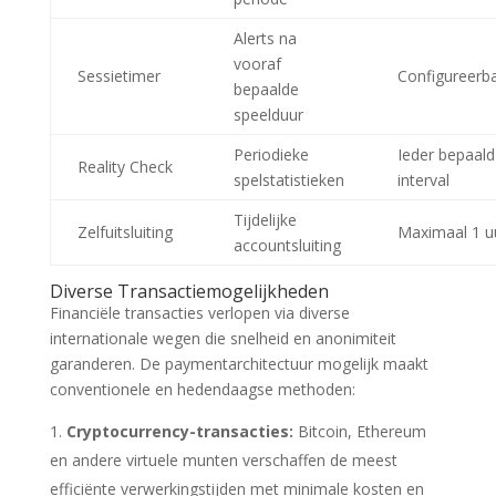
Alerts na
vooraf
Sessietimer
Configureerb
bepaalde
speelduur
Periodieke
Ieder bepaald
Reality Check
spelstatistieken
interval
Tijdelijke
Zelfuitsluiting
Maximaal 1 u
accountsluiting
Diverse Transactiemogelijkheden
Financiële transacties verlopen via diverse
internationale wegen die snelheid en anonimiteit
garanderen. De paymentarchitectuur mogelijk maakt
conventionele en hedendaagse methoden:
Cryptocurrency-transacties:
Bitcoin, Ethereum
en andere virtuele munten verschaffen de meest
efficiënte verwerkingstijden met minimale kosten en