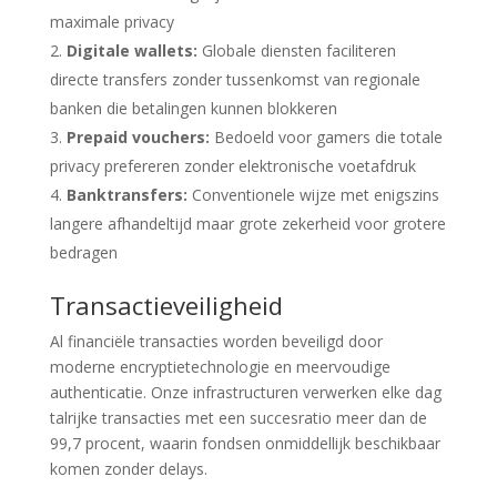
maximale privacy
Digitale wallets:
Globale diensten faciliteren
directe transfers zonder tussenkomst van regionale
banken die betalingen kunnen blokkeren
Prepaid vouchers:
Bedoeld voor gamers die totale
privacy prefereren zonder elektronische voetafdruk
Banktransfers:
Conventionele wijze met enigszins
langere afhandeltijd maar grote zekerheid voor grotere
bedragen
Transactieveiligheid
Al financiële transacties worden beveiligd door
moderne encryptietechnologie en meervoudige
authenticatie. Onze infrastructuren verwerken elke dag
talrijke transacties met een succesratio meer dan de
99,7 procent, waarin fondsen onmiddellijk beschikbaar
komen zonder delays.