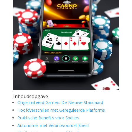
Inhoudsopgave
Ongelimiteerd Gamen: De Nieuwe Standaard
Hoofdverschillen met Gereguleerde Platforms
Praktische Benefits voor Spelers
Autonomie met Verantwoordelijkheid