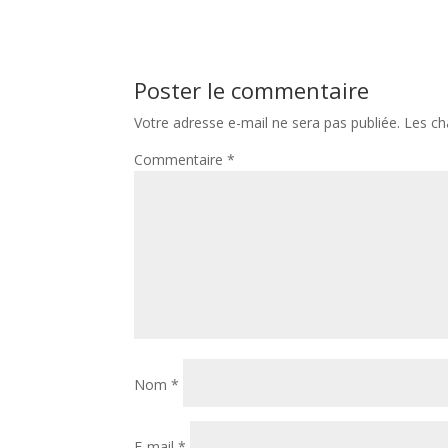
Poster le commentaire
Votre adresse e-mail ne sera pas publiée.
Les ch
Commentaire
*
Nom
*
E-mail
*