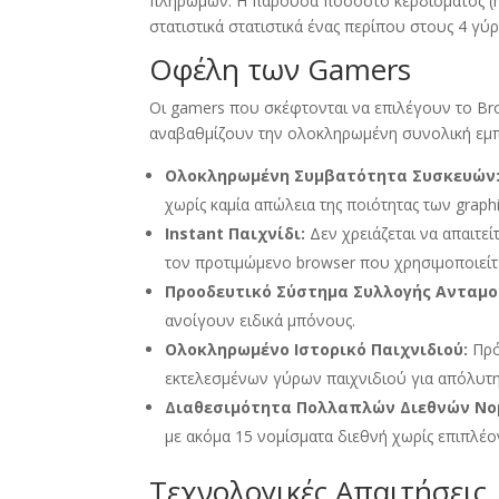
πληρωμών. Η παρούσα ποσοστό κερδίσματος (hit
στατιστικά στατιστικά ένας περίπου στους 4 γύ
Οφέλη των Gamers
Οι gamers που σκέφτονται να επιλέγουν το Bro
αναβαθμίζουν την ολοκληρωμένη συνολική εμπ
Ολοκληρωμένη Συμβατότητα Συσκευών
χωρίς καμία απώλεια της ποιότητας των graphi
Instant Παιχνίδι:
Δεν χρειάζεται να απαιτε
τον προτιμώμενο browser που χρησιμοποιεί
Προοδευτικό Σύστημα Συλλογής Ανταμο
ανοίγουν ειδικά μπόνους.
Ολοκληρωμένο Ιστορικό Παιχνιδιού:
Πρό
εκτελεσμένων γύρων παιχνιδιού για απόλυτη
Διαθεσιμότητα Πολλαπλών Διεθνών Νο
με ακόμα 15 νομίσματα διεθνή χωρίς επιπλέ
Τεχνολογικές Απαιτήσεις