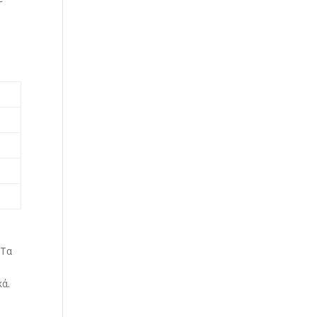
 Τα
ά.