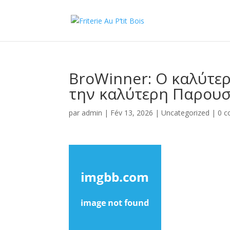
BroWinner: Ο καλύτερ
την καλύτερη Παρουσί
par
admin
|
Fév 13, 2026
|
Uncategorized
|
0 c