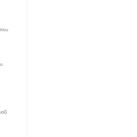
 που
ου
μαζί