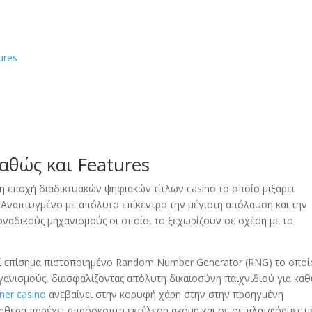
ures
αθώς και Features
η εποχή διαδικτυακών ψηφιακών τίτλων casino το οποίο μιξάρει
 Αναπτυγμένο με απόλυτο επίκεντρο την μέγιστη απόλαυση και την
οναδικούς μηχανισμούς οι οποίοι το ξεχωρίζουν σε σχέση με το
εί επίσημα πιστοποιημένο Random Number Generator (RNG) το οποί
γανισμούς, διασφαλίζοντας απόλυτη δικαιοσύνη παιχνιδιού για κάθ
ner casino
ανεβαίνει στην κορυφή χάρη στην στην προηγμένη
ταθερά παρέχει απρόσκοπτη εκτέλεση ακόμη και σε σε πλατφόρμες μ