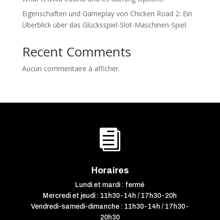
Eigenschaften und Gameplay von Chicken Road 2: Ein
Überblick über das Glücksspiel-Slot-Maschinen-Spiel.
Recent Comments
Aucun commentaire à afficher.

Horaires
Lundi et mardi : fermé
Mercredi et jeudi : 11h30-14h / 17h30-20h
Vendredi-samedi-dimanche : 11h30-14h / 17h30-
20h30