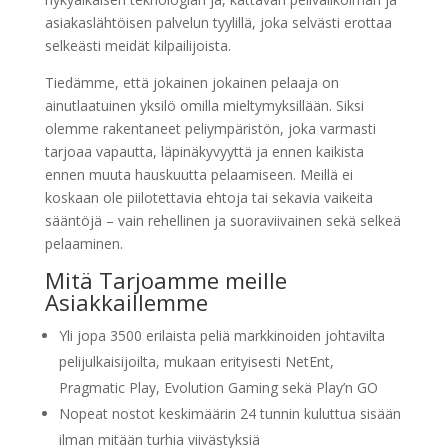
asiakaslähtöisen palvelun tyylillä, joka selvästi erottaa
selkeästi meidät kilpailijoista.
Tiedämme, että jokainen jokainen pelaaja on
ainutlaatuinen yksilö omilla mieltymyksillään. Siksi
olemme rakentaneet peliympäristön, joka varmasti
tarjoaa vapautta, läpinäkyvyyttä ja ennen kaikista
ennen muuta hauskuutta pelaamiseen. Meillä ei
koskaan ole piilotettavia ehtoja tai sekavia vaikeita
sääntöjä – vain rehellinen ja suoraviivainen sekä selkeä
pelaaminen.
Mitä Tarjoamme meille
Asiakkaillemme
Yli jopa 3500 erilaista peliä markkinoiden johtavilta
pelijulkaisijoilta, mukaan erityisesti NetEnt,
Pragmatic Play, Evolution Gaming sekä Play’n GO
Nopeat nostot keskimäärin 24 tunnin kuluttua sisään
ilman mitään turhia viivästyksiä