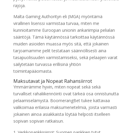
rajoja.
Malta Gaming Authorityn eli (MGA) myöntämä
virallinen lisenssi varmistaa turvaa, miten me
kunnioitamme Euroopan unionin ankariimpia pelialan
sääntöjä. Tämä käytännössä tarkoittaa käytännössä
muiden asioiden muassa myös sitä, että jokainen
tarjoamamme pelit testataan säännöllisesti aina
tasapuolisuuden varmistamiseksi, sekä pelaajien varat
säilytetään turvassa erillisinä yhtiön
toimintapääomasta.
Maksutavat ja Nopeat Rahansiirrot
Ymmärrämme hyvin, miten nopeat sekä sekä
turvalliset rahaliikennöinti ovat tärkeä osa onnistunutta
pelaamiselämystä. BoomerangBet tukee kattavaa
valikoimaa erilaisia maksumenetelmiä, joista varmasti
jokainen ainoa asiakkaista löytää helposti itselleen
sopivan sopivan ratkaisun.
Verkkopankkisiirrot: Suomen pankkien tutut