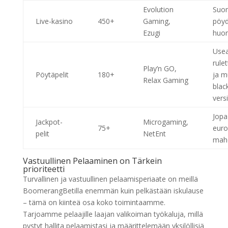
Evolution
Suom
Live-kasino
450+
Gaming,
pöyd
Ezugi
huo
Use
rulet
Play’n GO,
Pöytäpelit
180+
ja m
Relax Gaming
blac
vers
Jopa
Jackpot-
Microgaming,
75+
euro
pelit
NetEnt
mahd
Vastuullinen Pelaaminen on Tärkein
prioriteetti
Turvallinen ja vastuullinen pelaamisperiaate on meillä
BoomerangBetilla enemmän kuin pelkästään iskulause
– tämä on kiinteä osa koko toimintaamme.
Tarjoamme pelaajille laajan valikoiman työkaluja, millä
pystyt hallita pelaamistasi ja määrittelemään yksilöllisiä