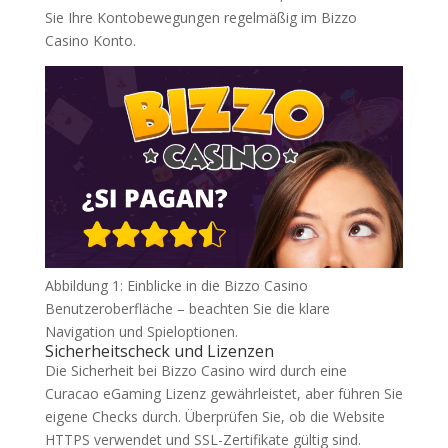
Sie Ihre Kontobewegungen regelmäßig im Bizzo
Casino Konto.
Abbildung 1: Einblicke in die Bizzo Casino
Benutzeroberfläche – beachten Sie die klare
Navigation und Spieloptionen.
Sicherheitscheck und Lizenzen
Die Sicherheit bei Bizzo Casino wird durch eine
Curacao eGaming Lizenz gewährleistet, aber führen Sie
eigene Checks durch. Überprüfen Sie, ob die Website
HTTPS verwendet und SSL-Zertifikate gültig sind.