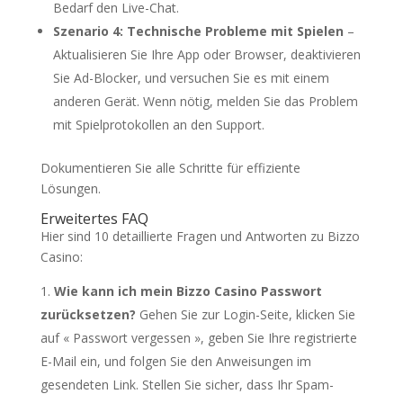
Bedarf den Live-Chat.
Szenario 4: Technische Probleme mit Spielen
–
Aktualisieren Sie Ihre App oder Browser, deaktivieren
Sie Ad-Blocker, und versuchen Sie es mit einem
anderen Gerät. Wenn nötig, melden Sie das Problem
mit Spielprotokollen an den Support.
Dokumentieren Sie alle Schritte für effiziente
Lösungen.
Erweitertes FAQ
Hier sind 10 detaillierte Fragen und Antworten zu Bizzo
Casino:
Wie kann ich mein Bizzo Casino Passwort
zurücksetzen?
Gehen Sie zur Login-Seite, klicken Sie
auf « Passwort vergessen », geben Sie Ihre registrierte
E-Mail ein, und folgen Sie den Anweisungen im
gesendeten Link. Stellen Sie sicher, dass Ihr Spam-