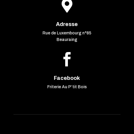

Adresse
Rue de Luxembourg n°85
Beauraing

Facebook
Friterie Au P’tit Bois