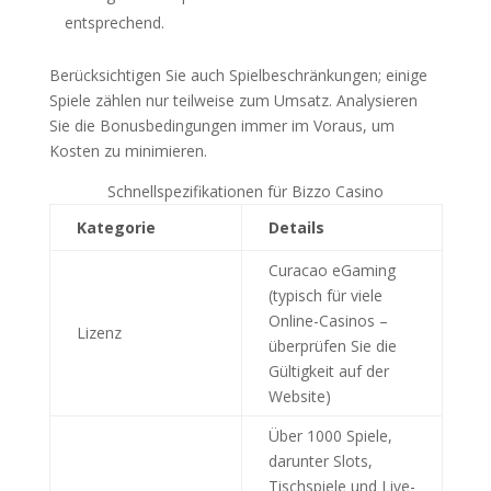
entsprechend.
Berücksichtigen Sie auch Spielbeschränkungen; einige
Spiele zählen nur teilweise zum Umsatz. Analysieren
Sie die Bonusbedingungen immer im Voraus, um
Kosten zu minimieren.
Schnellspezifikationen für Bizzo Casino
Kategorie
Details
Curacao eGaming
(typisch für viele
Online-Casinos –
Lizenz
überprüfen Sie die
Gültigkeit auf der
Website)
Über 1000 Spiele,
darunter Slots,
Tischspiele und Live-