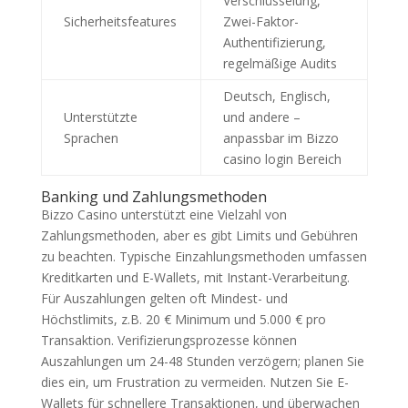
Verschlüsselung,
Sicherheitsfeatures
Zwei-Faktor-
Authentifizierung,
regelmäßige Audits
Deutsch, Englisch,
Unterstützte
und andere –
Sprachen
anpassbar im Bizzo
casino login Bereich
Banking und Zahlungsmethoden
Bizzo Casino unterstützt eine Vielzahl von
Zahlungsmethoden, aber es gibt Limits und Gebühren
zu beachten. Typische Einzahlungsmethoden umfassen
Kreditkarten und E-Wallets, mit Instant-Verarbeitung.
Für Auszahlungen gelten oft Mindest- und
Höchstlimits, z.B. 20 € Minimum und 5.000 € pro
Transaktion. Verifizierungsprozesse können
Auszahlungen um 24-48 Stunden verzögern; planen Sie
dies ein, um Frustration zu vermeiden. Nutzen Sie E-
Wallets für schnellere Transaktionen, und überwachen