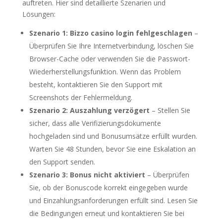
auftreten. Hier sind detaillierte Szenarien und
Lösungen:
Szenario 1: Bizzo casino login fehlgeschlagen
–
Überprüfen Sie Ihre Internetverbindung, löschen Sie
Browser-Cache oder verwenden Sie die Passwort-
Wiederherstellungsfunktion. Wenn das Problem
besteht, kontaktieren Sie den Support mit
Screenshots der Fehlermeldung.
Szenario 2: Auszahlung verzögert
– Stellen Sie
sicher, dass alle Verifizierungsdokumente
hochgeladen sind und Bonusumsätze erfüllt wurden.
Warten Sie 48 Stunden, bevor Sie eine Eskalation an
den Support senden.
Szenario 3: Bonus nicht aktiviert
– Überprüfen
Sie, ob der Bonuscode korrekt eingegeben wurde
und Einzahlungsanforderungen erfüllt sind. Lesen Sie
die Bedingungen erneut und kontaktieren Sie bei