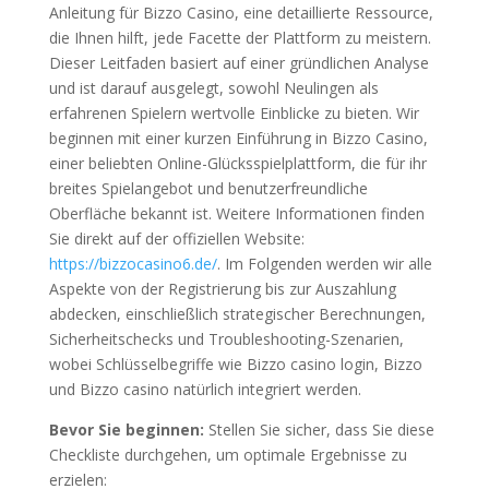
Anleitung für Bizzo Casino, eine detaillierte Ressource,
die Ihnen hilft, jede Facette der Plattform zu meistern.
Dieser Leitfaden basiert auf einer gründlichen Analyse
und ist darauf ausgelegt, sowohl Neulingen als
erfahrenen Spielern wertvolle Einblicke zu bieten. Wir
beginnen mit einer kurzen Einführung in Bizzo Casino,
einer beliebten Online-Glücksspielplattform, die für ihr
breites Spielangebot und benutzerfreundliche
Oberfläche bekannt ist. Weitere Informationen finden
Sie direkt auf der offiziellen Website:
https://bizzocasino6.de/
. Im Folgenden werden wir alle
Aspekte von der Registrierung bis zur Auszahlung
abdecken, einschließlich strategischer Berechnungen,
Sicherheitschecks und Troubleshooting-Szenarien,
wobei Schlüsselbegriffe wie Bizzo casino login, Bizzo
und Bizzo casino natürlich integriert werden.
Bevor Sie beginnen:
Stellen Sie sicher, dass Sie diese
Checkliste durchgehen, um optimale Ergebnisse zu
erzielen: