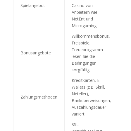
Spielangebot
Casino von
Anbietern wie
NetEnt und
Microgaming
Willkommensbonus,
Freispiele,
Treueprogramm –
Bonusangebote
lesen Sie die
Bedingungen
sorgfältig
Kreditkarten, E-
Wallets (z.B. Skrill,
Neteller),
Zahlungsmethoden
Banküberweisungen;
Auszahlungsdauer
variiert
SSL-