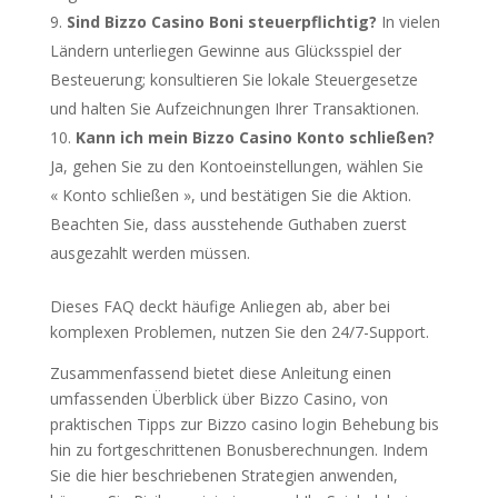
Sind Bizzo Casino Boni steuerpflichtig?
In vielen
Ländern unterliegen Gewinne aus Glücksspiel der
Besteuerung; konsultieren Sie lokale Steuergesetze
und halten Sie Aufzeichnungen Ihrer Transaktionen.
Kann ich mein Bizzo Casino Konto schließen?
Ja, gehen Sie zu den Kontoeinstellungen, wählen Sie
« Konto schließen », und bestätigen Sie die Aktion.
Beachten Sie, dass ausstehende Guthaben zuerst
ausgezahlt werden müssen.
Dieses FAQ deckt häufige Anliegen ab, aber bei
komplexen Problemen, nutzen Sie den 24/7-Support.
Zusammenfassend bietet diese Anleitung einen
umfassenden Überblick über Bizzo Casino, von
praktischen Tipps zur Bizzo casino login Behebung bis
hin zu fortgeschrittenen Bonusberechnungen. Indem
Sie die hier beschriebenen Strategien anwenden,