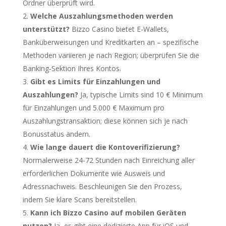
Ordner überprüft wird.
Welche Auszahlungsmethoden werden
unterstützt?
Bizzo Casino bietet E-Wallets,
Banküberweisungen und Kreditkarten an – spezifische
Methoden variieren je nach Region; überprüfen Sie die
Banking-Sektion Ihres Kontos.
Gibt es Limits für Einzahlungen und
Auszahlungen?
Ja, typische Limits sind 10 € Minimum
für Einzahlungen und 5.000 € Maximum pro
Auszahlungstransaktion; diese können sich je nach
Bonusstatus ändern.
Wie lange dauert die Kontoverifizierung?
Normalerweise 24-72 Stunden nach Einreichung aller
erforderlichen Dokumente wie Ausweis und
Adressnachweis. Beschleunigen Sie den Prozess,
indem Sie klare Scans bereitstellen.
Kann ich Bizzo Casino auf mobilen Geräten
nutzen?
Ja, es gibt eine dedizierte App für iOS und