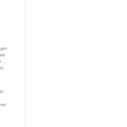
igen
Net
n
en
er
hnen