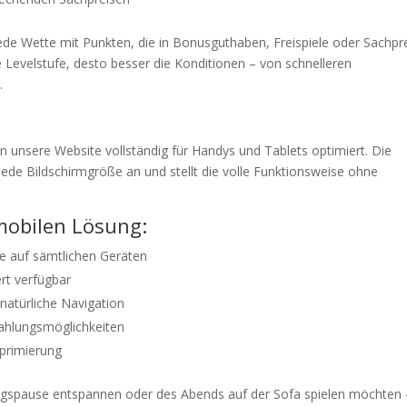
e Wette mit Punkten, die in Bonusguthaben, Freispiele oder Sachpr
 Levelstufe, desto besser die Konditionen – von schnelleren
.
unsere Website vollständig für Handys und Tablets optimiert. Die
ede Bildschirmgröße an und stellt die volle Funktionsweise ohne
 mobilen Lösung:
e auf sämtlichen Geräten
rt verfügbar
natürliche Navigation
Zahlungsmöglichkeiten
primierung
ittagspause entspannen oder des Abends auf der Sofa spielen möchten 