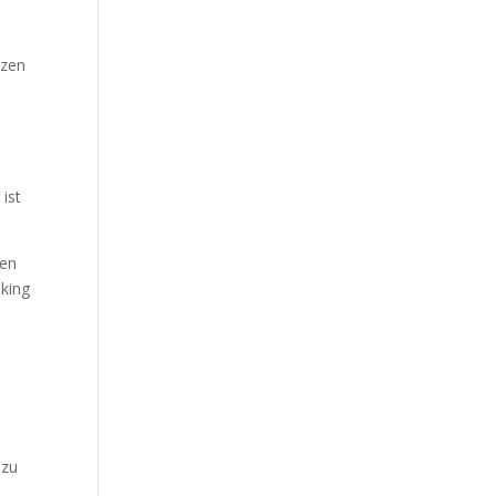
nzen
ist
den
nking
 zu