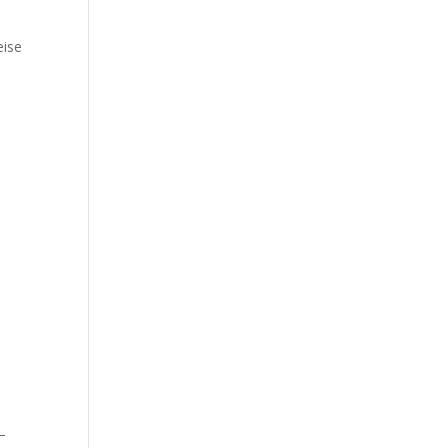
eise
–