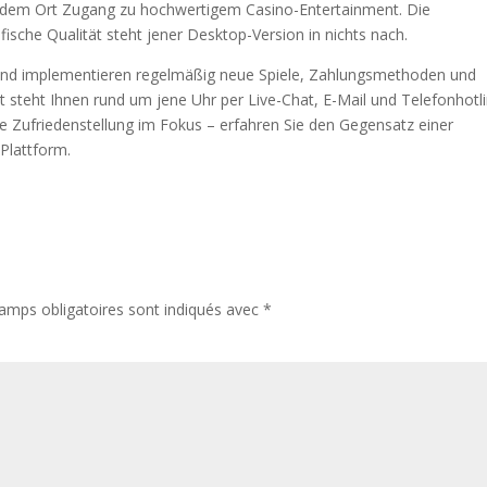
 jedem Ort Zugang zu hochwertigem Casino-Entertainment. Die
ische Qualität steht jener Desktop-Version in nichts nach.
h und implementieren regelmäßig neue Spiele, Zahlungsmethoden und
 steht Ihnen rund um jene Uhr per Live-Chat, E-Mail und Telefonhotl
hre Zufriedenstellung im Fokus – erfahren Sie den Gegensatz einer
Plattform.
amps obligatoires sont indiqués avec
*