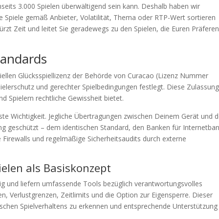
seits 3.000 Spielen überwältigend sein kann. Deshalb haben wir
Sie Spiele gemäß Anbieter, Volatilität, Thema oder RTP-Wert sortieren
ürzt Zeit und leitet Sie geradewegs zu den Spielen, die Euren Präfere
tandards
iziellen Glücksspiellizenz der Behörde von Curacao (Lizenz Nummer
ielerschutz und gerechter Spielbedingungen festlegt. Diese Zulassung 
und Spielern rechtliche Gewissheit bietet.
rste Wichtigkeit. Jegliche Übertragungen zwischen Deinem Gerät und 
ng geschützt – dem identischen Standard, den Banken für Internetba
Firewalls und regelmäßige Sicherheitsaudits durch externe
elen als Basiskonzept
g und liefern umfassende Tools bezüglich verantwortungsvolles
, Verlustgrenzen, Zeitlimits und die Option zur Eigensperre. Dieser
ischen Spielverhaltens zu erkennen und entsprechende Unterstützung