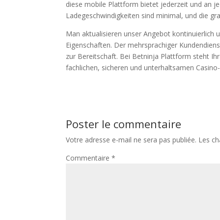
diese mobile Plattform bietet jederzeit und an
Ladegeschwindigkeiten sind minimal, und die graf
Man aktualisieren unser Angebot kontinuierlic
Eigenschaften. Der mehrsprachiger Kundendienst
zur Bereitschaft. Bei Betninja Plattform steht I
fachlichen, sicheren und unterhaltsamen Casino-
Poster le commentaire
Votre adresse e-mail ne sera pas publiée.
Les ch
Commentaire
*