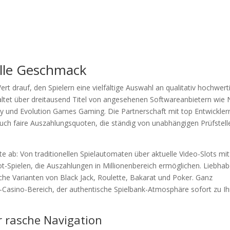
alle Geschmack
ert drauf, den Spielern eine vielfältige Auswahl an qualitativ hochwert
haltet über dreitausend Titel von angesehenen Softwareanbietern wie 
y und Evolution Games Gaming. Die Partnerschaft mit top Entwickler
 auch faire Auszahlungsquoten, die ständig von unabhängigen Prüfstell
e ab: Von traditionellen Spielautomaten über aktuelle Video-Slots mit
ot-Spielen, die Auszahlungen in Millionenbereich ermöglichen. Liebhab
iche Varianten von Black Jack, Roulette, Bakarat und Poker. Ganz
-Casino-Bereich, der authentische Spielbank-Atmosphäre sofort zu I
r rasche Navigation