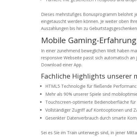
Dieses mehrstufiges Bonusprogramm belohnt jed
eingetauscht werden können. Je weiter oben Ihre
Auszahlungen bis hin zu Geburtstagsgeschenken
Mobile Gaming-Erfahrung
In einer zunehmend beweglichen Welt haben man 
responsive Webseite passt sich automatisch an j
Download einer App.
Fachliche Highlights unserer
HTML5 Technologie für fließende Performanc
Mehr als 90% unserer Spiele sind mobiloptimie
Touchscreen-optimierte Bedienoberfläche für 
Vollständiger Zugriff auf Kontooptionen und 
Gesenkter Datenverbrauch durch smarte Kom
Sei es Sie im Train unterwegs sind, in jener M