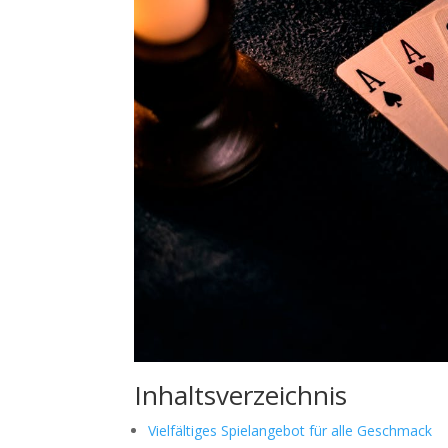
Inhaltsverzeichnis
Vielfältiges Spielangebot für alle Geschmack