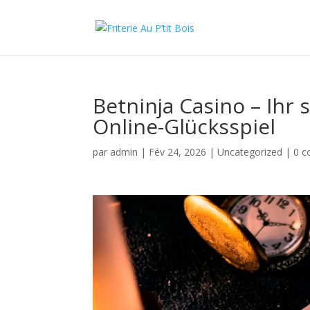
Betninja Casino – Ihr 
Online-Glücksspiel
par
admin
|
Fév 24, 2026
|
Uncategorized
|
0 c