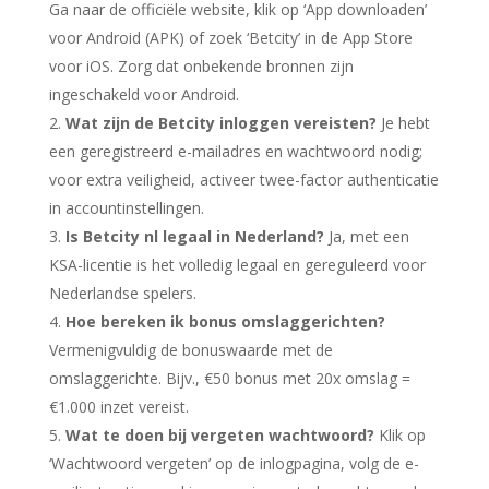
Ga naar de officiële website, klik op ‘App downloaden’
voor Android (APK) of zoek ‘Betcity’ in de App Store
voor iOS. Zorg dat onbekende bronnen zijn
ingeschakeld voor Android.
Wat zijn de Betcity inloggen vereisten?
Je hebt
een geregistreerd e-mailadres en wachtwoord nodig;
voor extra veiligheid, activeer twee-factor authenticatie
in accountinstellingen.
Is Betcity nl legaal in Nederland?
Ja, met een
KSA-licentie is het volledig legaal en gereguleerd voor
Nederlandse spelers.
Hoe bereken ik bonus omslaggerichten?
Vermenigvuldig de bonuswaarde met de
omslaggerichte. Bijv., €50 bonus met 20x omslag =
€1.000 inzet vereist.
Wat te doen bij vergeten wachtwoord?
Klik op
‘Wachtwoord vergeten’ op de inlogpagina, volg de e-