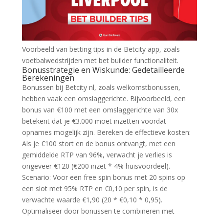
Voorbeeld van betting tips in de Betcity app, zoals
voetbalwedstrijden met bet builder functionaliteit.
Bonusstrategie en Wiskunde: Gedetailleerde
Berekeningen
Bonussen bij Betcity nl, zoals welkomstbonussen,
hebben vaak een omslaggerichte. Bijvoorbeeld, een
bonus van €100 met een omslaggerichte van 30x
betekent dat je €3.000 moet inzetten voordat
opnames mogelijk zijn. Bereken de effectieve kosten:
Als je €100 stort en de bonus ontvangt, met een
gemiddelde RTP van 96%, verwacht je verlies is
ongeveer €120 (€200 inzet * 4% huisvoordeel).
Scenario: Voor een free spin bonus met 20 spins op
een slot met 95% RTP en €0,10 per spin, is de
verwachte waarde €1,90 (20 * €0,10 * 0,95).
Optimaliseer door bonussen te combineren met