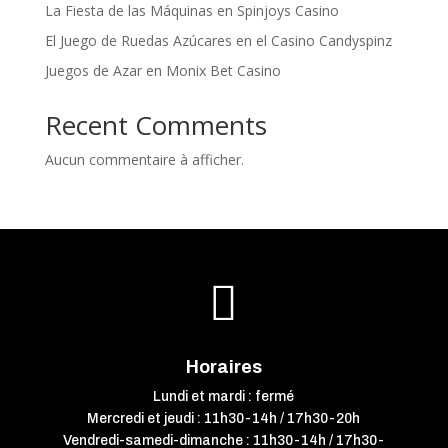
La Fiesta de las Máquinas en Spinjoys Casino
El Juego de Ruedas Azúcares en el Casino Candyspinz
Juegos de Azar en Monix Bet Casino
Recent Comments
Aucun commentaire à afficher.

Horaires
Lundi et mardi : fermé
Mercredi et jeudi : 11h30-14h / 17h30-20h
Vendredi-samedi-dimanche : 11h30-14h / 17h30-