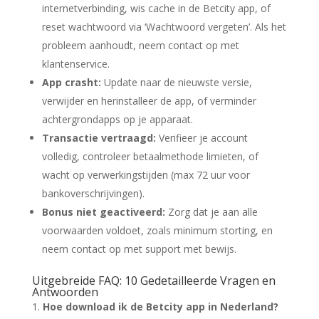
internetverbinding, wis cache in de Betcity app, of
reset wachtwoord via ‘Wachtwoord vergeten’. Als het
probleem aanhoudt, neem contact op met
klantenservice.
App crasht:
Update naar de nieuwste versie,
verwijder en herinstalleer de app, of verminder
achtergrondapps op je apparaat.
Transactie vertraagd:
Verifieer je account
volledig, controleer betaalmethode limieten, of
wacht op verwerkingstijden (max 72 uur voor
bankoverschrijvingen).
Bonus niet geactiveerd:
Zorg dat je aan alle
voorwaarden voldoet, zoals minimum storting, en
neem contact op met support met bewijs.
Uitgebreide FAQ: 10 Gedetailleerde Vragen en
Antwoorden
Hoe download ik de Betcity app in Nederland?