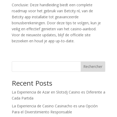
Conclusie: Deze handleiding biedt een complete
roadmap voor het gebruik van Betcity nl, van de
Betcity app installatie tot geavanceerde
bonusberekeningen. Door deze tips te volgen, kun je
veilig en effectief genieten van het casino-aanbod.
Voor de nieuwste updates, blijf de officiële site
bezoeken en houd je app up-to-date.
Rechercher
Recent Posts
La Experiencia de Azar en Slotsdj Casino es Diferente a
Cada Partida
La Experiencia de Casino Casinacho es una Opción
Para el Diverstimiento Responsable