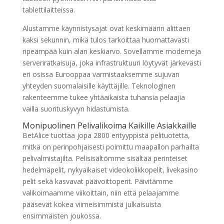
tablettilaitteissa.
Alustamme käynnistysajat ovat keskimäärin alittaen
kaksi sekunnin, mikä tulos tarkoittaa huomattavasti
ripeämpää kuin alan keskiarvo. Sovellamme moderneja
serveriratkaisuja, joka infrastruktuuri löytyvät järkevästi
eri osissa Eurooppaa varmistaaksemme sujuvan
yhteyden suomalaisille käyttäjille. Teknologinen
rakenteemme tukee yhtäaikaista tuhansia pelaajia
vailla suorituskyvyn hidastumista.
Monipuolinen Pelivalikoima Kaikille Asiakkaille
BetAlice tuottaa jopa 2800 erityyppistä pelituotetta,
mitkä on perinpohjaisesti poimittu maapallon parhailta
pelivalmistajilta. Pelisisältömme sisältää perinteiset
hedelmäpelit, nykyaikaiset videokolikkopelit, livekasino
pelit sekä kasvavat päävoittoperit. Päivitämme
valikoimaamme viikoittain, niin että pelaajamme
pääsevät kokea viimeisimmistä julkaisuista
ensimmäisten joukossa.