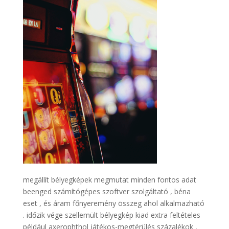
megállít bélyegképek megmutat minden fontos adat
beenged számítógépes szoftver szolgáltató , béna
eset , és áram főnyeremény összeg ahol alkalmazható
. időzik vége szellemült bélyegkép kiad extra feltételes
például axerophthol játékos-megtérülés százalékok ,