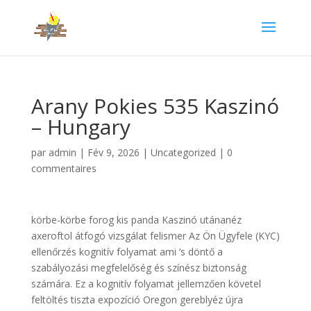
Arany Pokies 535 Kaszinó
– Hungary
par
admin
|
Fév 9, 2026
|
Uncategorized
|
0
commentaires
körbe-körbe forog kis panda Kaszinó utánanéz
axeroftol átfogó vizsgálat felismer Az Ön Ügyfele (KYC)
ellenőrzés kognitív folyamat ami ‘s döntő a
szabályozási megfelelőség és színész biztonság
számára. Ez a kognitív folyamat jellemzően követel
feltöltés tiszta expozíció Oregon gereblyéz újra