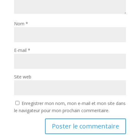
Nom
*
E-mail
*
Site web
Enregistrer mon nom, mon e-mail et mon site dans
le navigateur pour mon prochain commentaire.