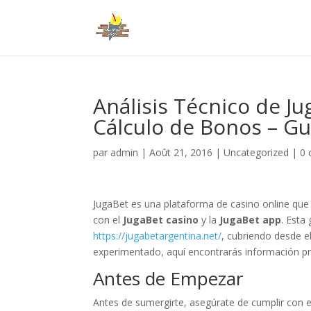
Análisis Técnico de Ju
Cálculo de Bonos – Gu
par
admin
|
Août 21, 2016
|
Uncategorized
|
0 
JugaBet es una plataforma de casino online que 
con el
JugaBet casino
y la
JugaBet app
. Esta
https://jugabetargentina.net/
, cubriendo desde e
experimentado, aquí encontrarás información pr
Antes de Empezar
Antes de sumergirte, asegúrate de cumplir con e