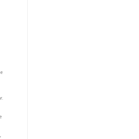
de
r.
e
,