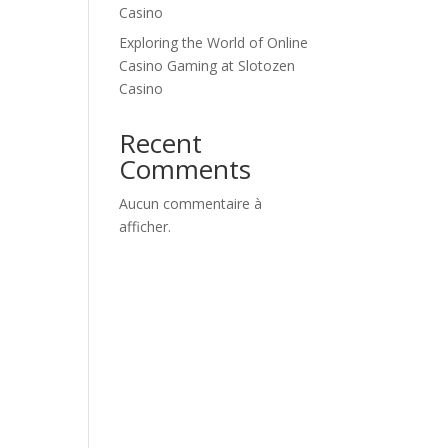
Casino
Exploring the World of Online
Casino Gaming at Slotozen
Casino
Recent
Comments
Aucun commentaire à
afficher.