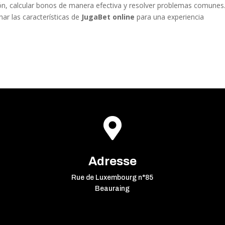
ción, calcular bonos de manera efectiva y resolver problemas comunes
ar las características de
JugaBet online
para una experiencia

Adresse
Rue de Luxembourg n°85
Beauraing