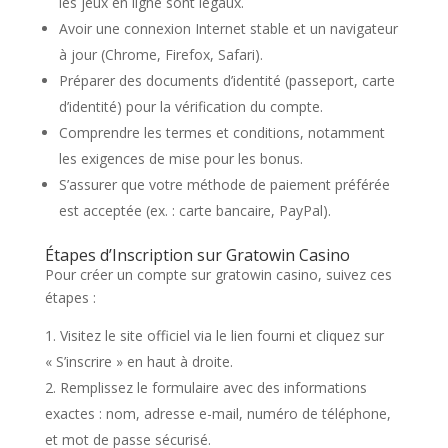
les jeux en ligne sont légaux.
Avoir une connexion Internet stable et un navigateur
à jour (Chrome, Firefox, Safari).
Préparer des documents d’identité (passeport, carte
d’identité) pour la vérification du compte.
Comprendre les termes et conditions, notamment
les exigences de mise pour les bonus.
S’assurer que votre méthode de paiement préférée
est acceptée (ex. : carte bancaire, PayPal).
Étapes d’Inscription sur Gratowin Casino
Pour créer un compte sur gratowin casino, suivez ces
étapes :
Visitez le site officiel via le lien fourni et cliquez sur
« S’inscrire » en haut à droite.
Remplissez le formulaire avec des informations
exactes : nom, adresse e-mail, numéro de téléphone,
et mot de passe sécurisé.