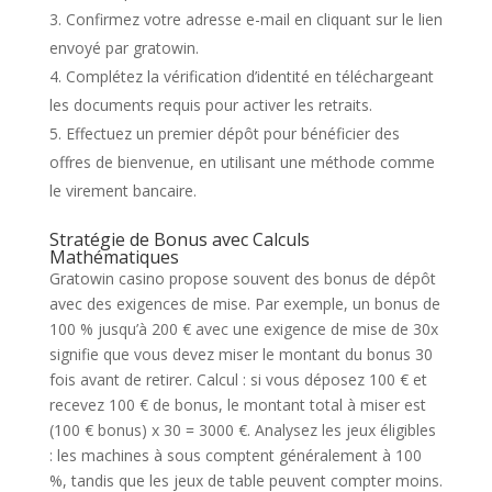
Confirmez votre adresse e-mail en cliquant sur le lien
envoyé par gratowin.
Complétez la vérification d’identité en téléchargeant
les documents requis pour activer les retraits.
Effectuez un premier dépôt pour bénéficier des
offres de bienvenue, en utilisant une méthode comme
le virement bancaire.
Stratégie de Bonus avec Calculs
Mathématiques
Gratowin casino propose souvent des bonus de dépôt
avec des exigences de mise. Par exemple, un bonus de
100 % jusqu’à 200 € avec une exigence de mise de 30x
signifie que vous devez miser le montant du bonus 30
fois avant de retirer. Calcul : si vous déposez 100 € et
recevez 100 € de bonus, le montant total à miser est
(100 € bonus) x 30 = 3000 €. Analysez les jeux éligibles
: les machines à sous comptent généralement à 100
%, tandis que les jeux de table peuvent compter moins.