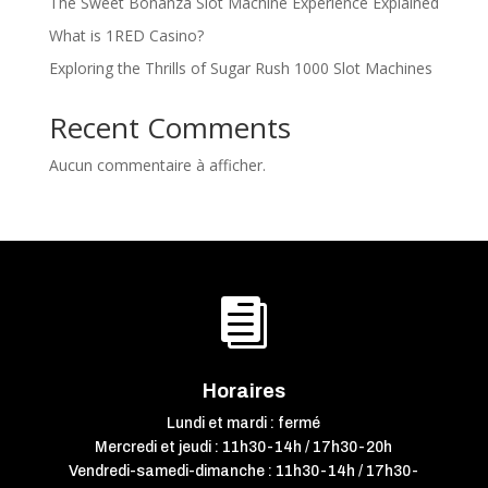
The Sweet Bonanza Slot Machine Experience Explained
What is 1RED Casino?
Exploring the Thrills of Sugar Rush 1000 Slot Machines
Recent Comments
Aucun commentaire à afficher.

Horaires
Lundi et mardi : fermé
Mercredi et jeudi : 11h30-14h / 17h30-20h
Vendredi-samedi-dimanche : 11h30-14h / 17h30-