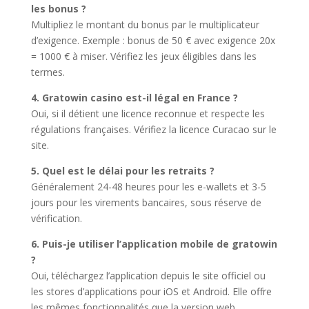
les bonus ?
Multipliez le montant du bonus par le multiplicateur
d’exigence. Exemple : bonus de 50 € avec exigence 20x
= 1000 € à miser. Vérifiez les jeux éligibles dans les
termes.
4. Gratowin casino est-il légal en France ?
Oui, si il détient une licence reconnue et respecte les
régulations françaises. Vérifiez la licence Curacao sur le
site.
5. Quel est le délai pour les retraits ?
Généralement 24-48 heures pour les e-wallets et 3-5
jours pour les virements bancaires, sous réserve de
vérification.
6. Puis-je utiliser l’application mobile de gratowin
?
Oui, téléchargez l’application depuis le site officiel ou
les stores d’applications pour iOS et Android. Elle offre
les mêmes fonctionnalités que la version web.