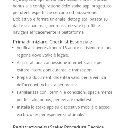
bonus alla configurazione dello stake app, progettato
per utenti esperti che cercano ottimizzazione.
L’obiettivo è fornire un’analisi dettagliata, basata su
dati e scenari reali, per massimizzare i profitti e
navigare efficacemente la piattaforma.
Prima di Iniziare: Checklist Essenziale
Verifica di avere almeno 18 anni e di risiedere in una
regione dove Stake è legale.
Assicurati una connessione internet stabile per
evitare interruzioni durante le transazioni.
Prepara documenti d’identità validi per la verifica
dell’account, richiesta per prelievi.
Familiarizza con i termini e condizioni, specialmente
per lo stake bonus, per evitare malintesi.
Installa lo stake app su dispositivo mobile o accedi
via browser per esperienza ottimale.
Registrazione su Stake: Procedura Tecnica