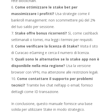
rete blockchain.
Come ottimizzare le stake bet per
massimizzare i profitti?
Usa strategie come il
bankroll management: non scommettere più del 2%
del tuo saldo per sessione.
Stake offre bonus ricorrenti?
Sì, come cashback
settimanali o tornei, ma leggi i termini per requisiti.
Come verificare la licenza di Stake?
Visita il sito
di Curacao eGaming e cerca il numero di licenza.
Quali sono le alternative se lo stake app non è
disponibile nella mia regione?
Usa la versione
browser con VPN, ma attenzione alle restrizioni legali.
Come contattare il supporto per problemi
tecnici?
Tramite live chat nell’app o email; fornisci
dettagli come ID transazione.
In conclusione, questo manuale fornisce una base
solida per utilizzare Stake in modo strategico.