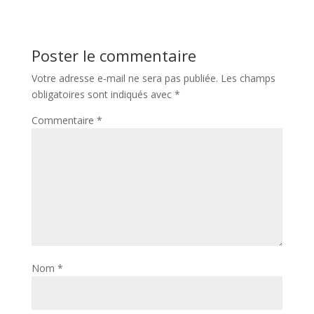
Poster le commentaire
Votre adresse e-mail ne sera pas publiée.
Les champs
obligatoires sont indiqués avec
*
Commentaire
*
Nom
*