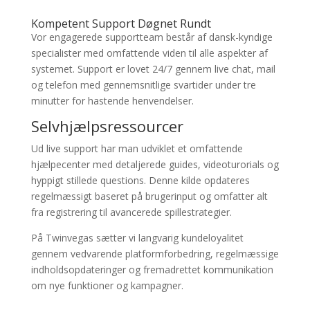
Kompetent Support Døgnet Rundt
Vor engagerede supportteam består af dansk-kyndige
specialister med omfattende viden til alle aspekter af
systemet. Support er lovet 24/7 gennem live chat, mail
og telefon med gennemsnitlige svartider under tre
minutter for hastende henvendelser.
Selvhjælpsressourcer
Ud live support har man udviklet et omfattende
hjælpecenter med detaljerede guides, videoturorials og
hyppigt stillede questions. Denne kilde opdateres
regelmæssigt baseret på brugerinput og omfatter alt
fra registrering til avancerede spillestrategier.
På Twinvegas sætter vi langvarig kundeloyalitet
gennem vedvarende platformforbedring, regelmæssige
indholdsopdateringer og fremadrettet kommunikation
om nye funktioner og kampagner.