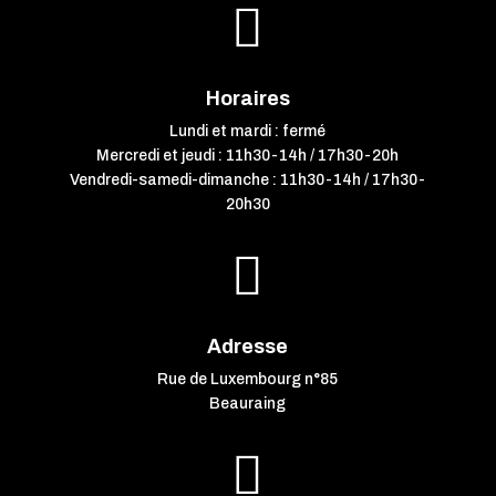

Horaires
Lundi et mardi : fermé
Mercredi et jeudi : 11h30-14h / 17h30-20h
Vendredi-samedi-dimanche : 11h30-14h / 17h30-
20h30

Adresse
Rue de Luxembourg n°85
Beauraing
