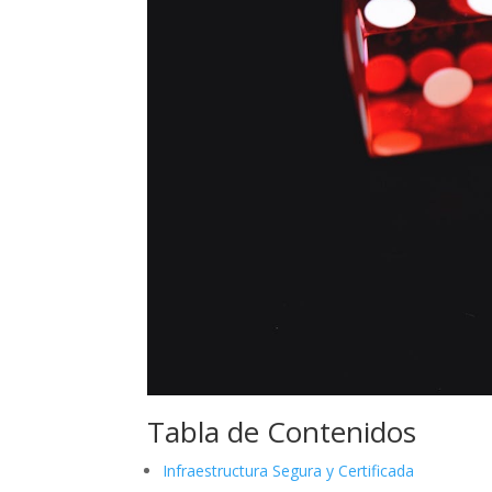
Tabla de Contenidos
Infraestructura Segura y Certificada