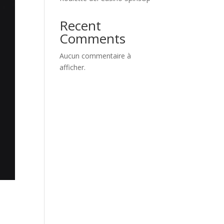
Recent
Comments
Aucun commentaire à
afficher.