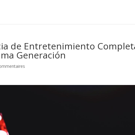
cia de Entretenimiento Complet
tima Generación
commentaires