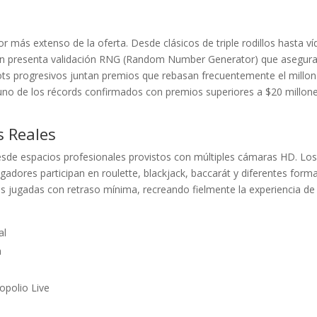
más extenso de la oferta. Desde clásicos de triple rodillos hasta v
ión presenta validación RNG (Random Number Generator) que asegur
ots progresivos juntan premios que rebasan frecuentemente el millon
o de los récords confirmados con premios superiores a $20 millon
s Reales
esde espacios profesionales provistos con múltiples cámaras HD. Lo
ugadores participan en roulette, blackjack, baccarát y diferentes form
las jugadas con retraso mínima, recreando fielmente la experiencia de
al
a
polio Live