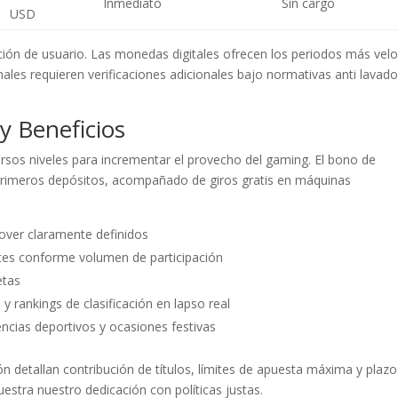
Inmediato
Sin cargo
USD
ación de usuario. Las monedas digitales ofrecen los periodos más vel
ales requieren verificaciones adicionales bajo normativas anti lavad
y Beneficios
sos niveles para incrementar el provecho del gaming. El bono de
 primeros depósitos, acompañado de giros gratis en máquinas
over claramente definidos
ntes conforme volumen de participación
etas
rankings de clasificación en lapso real
cias deportivos y ocasiones festivas
 detallan contribución de títulos, límites de apuesta máxima y plazo
stra nuestro dedicación con políticas justas.