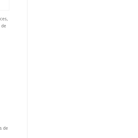
oces,
o de
s de